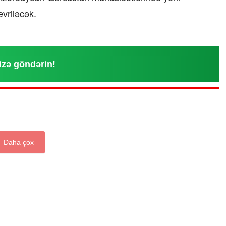
evriləcək.
izə göndərin!
“Xətrinə dəymişəmsə, bağışla məni,
bala” –
Video
07.06.2026 - 00:35
Daha çox