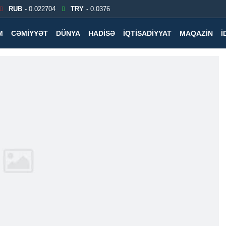
RUB
- 0.022704
TRY
- 0.0376
M
CƏMIYYƏT
DÜNYA
HADISƏ
İQTISADIYYAT
MAQAZIN
İ