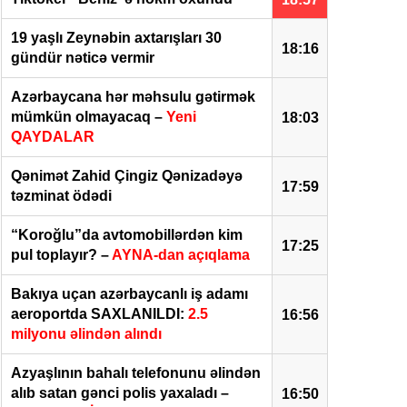
19 yaşlı Zeynəbin axtarışları 30
18:16
gündür nəticə vermir
Azərbaycana hər məhsulu gətirmək
mümkün olmayacaq –
Yeni
18:03
QAYDALAR
Qənimət Zahid Çingiz Qənizadəyə
17:59
təzminat ödədi
“Koroğlu”da avtomobillərdən kim
17:25
pul toplayır? –
AYNA-dan açıqlama
Bakıya uçan azərbaycanlı iş adamı
aeroportda SAXLANILDI:
2.5
16:56
milyonu əlindən alındı
Azyaşlının bahalı telefonunu əlindən
alıb satan gənci polis yaxaladı –
16:50