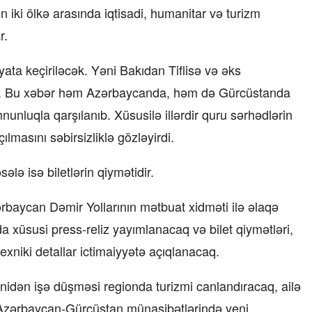
n iki ölkə arasında iqtisadi, humanitar və turizm
r.
yata keçiriləcək. Yəni Bakıdan Tiflisə və əks
ək. Bu xəbər həm Azərbaycanda, həm də Gürcüstanda
nluqla qarşılanıb. Xüsusilə illərdir quru sərhədlərin
lmasını səbirsizliklə gözləyirdi.
lə isə biletlərin qiymətidir.
aycan Dəmir Yollarının mətbuat xidməti ilə əlaqə
da xüsusi press-reliz yayımlanacaq və bilet qiymətləri,
texniki detallar ictimaiyyətə açıqlanacaq.
yenidən işə düşməsi regionda turizmi canlandıracaq, ailə
a Azərbaycan-Gürcüstan münasibətlərində yeni