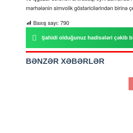
mərhələnin simvolik göstəricilərindən birinə ç
Baxış sayı:
790
Şahidi olduğunuz hadisələri çəkib b
BƏNZƏR XƏBƏRLƏR