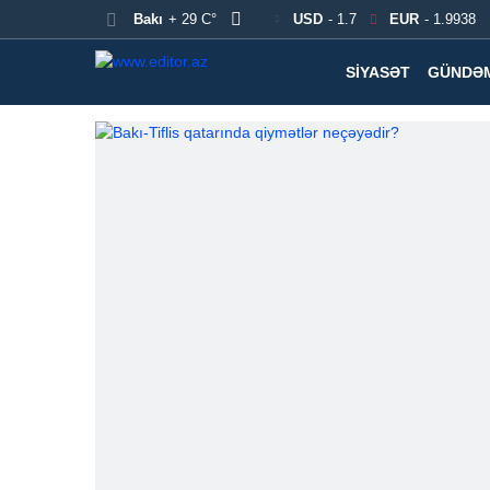
Bakı
+ 29 C°
USD
- 1.7
EUR
- 1.9938
SIYASƏT
GÜNDƏ