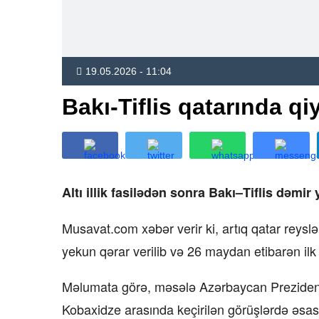
19.05.2026 - 11:04
Bakı-Tiflis qatarında q
Altı illik fasilədən sonra Bakı–Tiflis dəmir 
Musavat.com xəbər verir ki, artıq qatar reyslə
yekun qərar verilib və 26 maydan etibarən ilk 
Məlumata görə, məsələ Azərbaycan Prezidenti 
Kobaxidze arasında keçirilən görüşlərdə əsas 