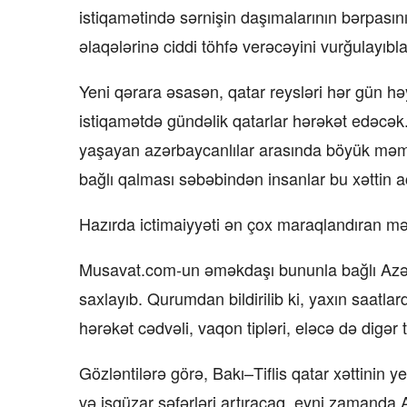
istiqamətində sərnişin daşımalarının bərpasını
əlaqələrinə ciddi töhfə verəcəyini vurğulayıbla
Yeni qərara əsasən, qatar reysləri hər gün hə
istiqamətdə gündəlik qatarlar hərəkət edəc
yaşayan azərbaycanlılar arasında böyük məmnu
bağlı qalması səbəbindən insanlar bu xəttin açı
Hazırda ictimaiyyəti ən çox maraqlandıran məsə
Musavat.com-un əməkdaşı bununla bağlı Azərb
saxlayıb. Qurumdan bildirilib ki, yaxın saatlar
hərəkət cədvəli, vaqon tipləri, eləcə də digər 
Gözləntilərə görə, Bakı–Tiflis qatar xəttinin 
və işgüzar səfərləri artıracaq, eyni zamand