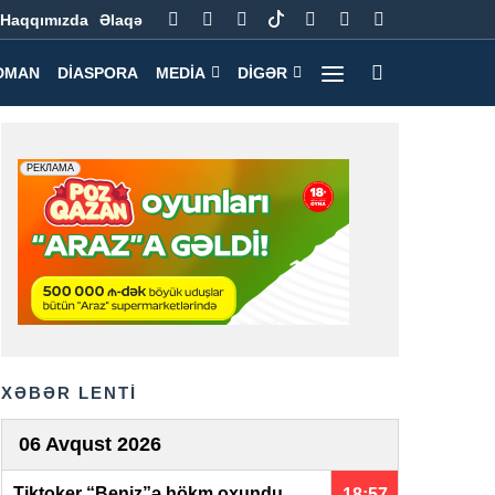
Haqqımızda
Əlaqə
DMAN
DIASPORA
MEDIA
DIGƏR
XƏBƏR LENTİ
06 Avqust 2026
Tiktoker “Beniz”ə hökm oxundu
18:57