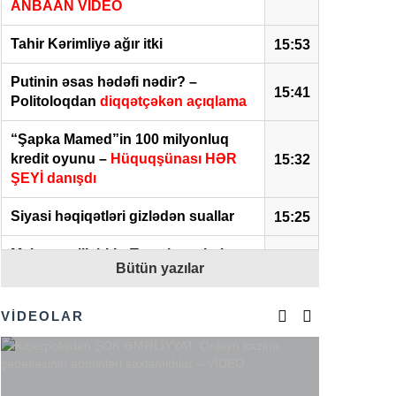
ANBAAN VİDEO
Tahir Kərimliyə ağır itki
15:53
Putinin əsas hədəfi nədir? –
15:41
Politoloqdan
diqqətçəkən açıqlama
“Şapka Mamed”in 100 milyonluq
kredit oyunu –
Hüquqşünası HƏR
15:32
ŞEYİ danışdı
Siyasi həqiqətləri gizlədən suallar
15:25
Məhərrəmlik bitir: Toy qiymətləri
Bütün yazılar
ARTACAQ? –
Şadlıq saraylarında
15:19
SON VƏZİYYƏT
VİDEOLAR
Elman Abdullayev UNESCO-dan
14:36
geri çağırılıb –
Yeni təyinat
Ceyhun Bayramov:
“Zərurət