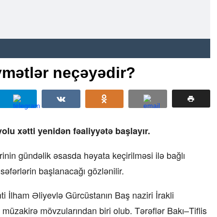
iymətlər neçəyədir?
yolu xətti yenidən fəaliyyətə başlayır.
rinin gündəlik əsasda həyata keçirilməsi ilə bağlı
səfərlərin başlanacağı gözlənilir.
İlham Əliyevlə Gürcüstanın Baş naziri İrakli
müzakirə mövzularından biri olub. Tərəflər Bakı–Tiflis