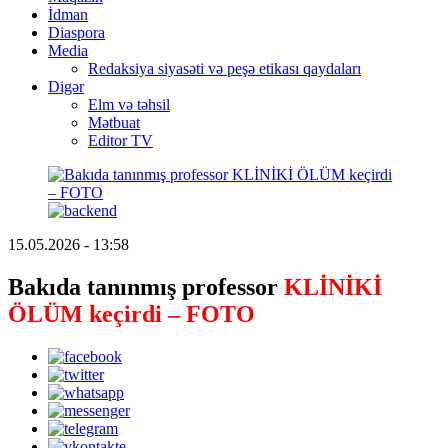
İdman
Diaspora
Media
Redaksiya siyasəti və peşə etikası qaydaları
Digər
Elm və təhsil
Mətbuat
Editor TV
15.05.2026 - 13:58
Bakıda tanınmış professor
KLİNİKİ
ÖLÜM keçirdi – FOTO