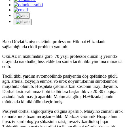
Bakı Dövlət Universitetinin professoru Hikmət Əlizadənin
sağlamlığında ciddi problem yaranıb.
Oxu.Az-ın məlumatına görə, 70 yaşlı professor dünən iş yerində
ürəyində narahatlıq hiss etdikdən sonra təcili tibbi yardıma müraciət
edib.
Təcili tibbi yardım avtomobilində pasiyentin döş qəfəsində güclü
ağrı, arterial təzyiqin enməsi və ürək döyüntülərinin sürətlənməsi
müşahidə olunub. Hospitala çatdırılarkən xəstənin ürəyi dayanıb.
Dərhal təxirəsalınmaz tibbi tədbirlərə başlanılıb və 20-30 dəqiqə
ərzində ürək masajı aparılıb. Məlumata görə, H.Əlizadə həmin
müddətdə kliniki ölüm keçiribmiş.
Pasiyent dərhal angioqrafiya otağına aparılıb. Müayinə zamanı ürək
damarlarında tıxanma aşkar edilib. Mərkəzi Gömrük Hospitalının
invaziv kardiologiya şöbəsinin rəisi, invaziv-kardioloq İlqar
Tahiroğlunun həyata keçirdiyi təcili əməliyyat uğurla başa çatıb.