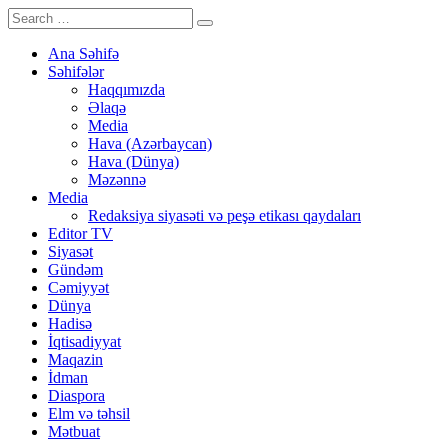
Ana Səhifə
Səhifələr
Haqqımızda
Əlaqə
Media
Hava (Azərbaycan)
Hava (Dünya)
Məzənnə
Media
Redaksiya siyasəti və peşə etikası qaydaları
Editor TV
Siyasət
Gündəm
Cəmiyyət
Dünya
Hadisə
İqtisadiyyat
Maqazin
İdman
Diaspora
Elm və təhsil
Mətbuat