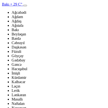
Bakı
+ 29 C°
Ağcabədi
Ağdam
Ağdaş
Ağstafa
Bakı
Beyləqan
Bərdə
Cəbrayıl
Daşkəsən
Füzuli
Göyçay
Gədəbəy
Gəncə
Hacıqabul
İmişli
Kürdəmir
Kəlbəcər
Laçın
Lerik
Lənkəran
Masallı
Naftalan
Naxçıvan