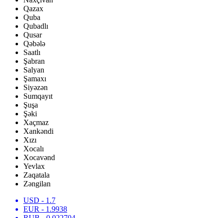
Qazax
Quba
Qubadlı
Qusar
Qəbələ
Saatlı
Şabran
Salyan
Şamaxı
Siyəzən
Sumqayıt
Şuşa
Şəki
Xaçmaz
Xankəndi
Xızı
Xocalı
Xocavənd
Yevlax
Zaqatala
Zəngilan
USD
- 1.7
EUR
- 1.9938
RUB
- 0.022704