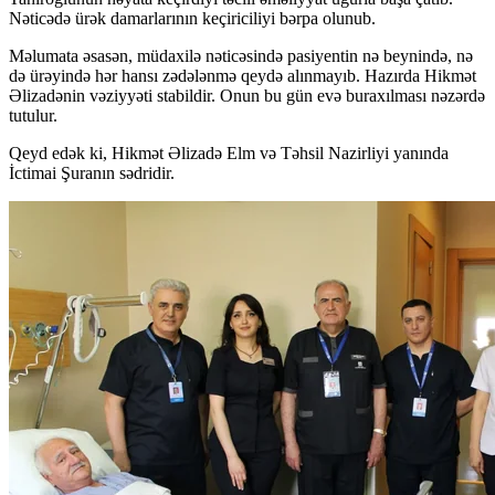
Nəticədə ürək damarlarının keçiriciliyi bərpa olunub.
Məlumata əsasən, müdaxilə nəticəsində pasiyentin nə beynində, nə
də ürəyində hər hansı zədələnmə qeydə alınmayıb. Hazırda Hikmət
Əlizadənin vəziyyəti stabildir. Onun bu gün evə buraxılması nəzərdə
tutulur.
Qeyd edək ki, Hikmət Əlizadə Elm və Təhsil Nazirliyi yanında
İctimai Şuranın sədridir.