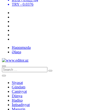
TRY
- 0.0376
Haqqımızda
Əlaqə
Siyasət
Gündəm
Cəmiyyət
Dünya
Hadisə
İqtisadiyyat
Maqazin