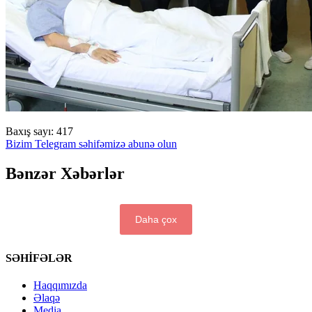
Baxış sayı:
417
Bizim Telegram səhifəmizə abunə olun
Bənzər Xəbərlər
Daha çox
SƏHİFƏLƏR
Haqqımızda
Əlaqə
Media