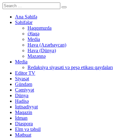
Ana Səhifə
Səhifələr
Haqqımızda
Əlaqə
Media
Hava (Azərbaycan)
Hava (Dünya)
Məzənnə
Media
Redaksiya siyasəti və peşə etikası qaydaları
Editor TV
Siyasət
Gündəm
Cəmiyyət
Dünya
Hadisə
İqtisadiyyat
Maqazin
İdman
Diaspora
Elm və təhsil
Mətbuat