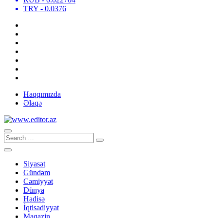
TRY
- 0.0376
Haqqımızda
Əlaqə
Siyasət
Gündəm
Cəmiyyət
Dünya
Hadisə
İqtisadiyyat
Maqazin