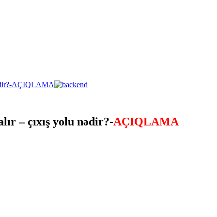
lır – çıxış yolu nədir?-
AÇIQLAMA