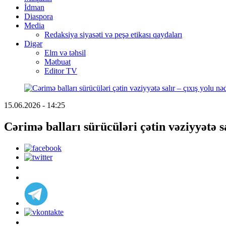
İdman
Diaspora
Media
Redaksiya siyasəti və peşə etikası qaydaları
Digər
Elm və təhsil
Mətbuat
Editor TV
15.06.2026 - 14:25
Cərimə balları sürücüləri çətin vəziyyətə sa