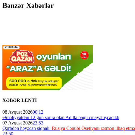
Bənzər Xəbərlər
XƏBƏR LENTİ
08 Avqust 2026
00:12
Əməliyyatdan 12 gün sonra ölən Adillə bağlı cinayət işi açıldı
07 Avqust 2026
23:53
Qərbdən həyəcan siqnalı:
Rusiya Cənubi Osetiyanı rəsmən ilhaq etməy
23:50