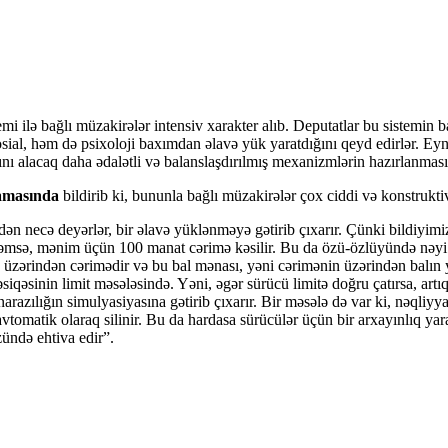
emi ilə bağlı müzakirələr intensiv xarakter alıb. Deputatlar bu sistemin 
ial, həm də psixoloji baxımdan əlavə yük yaratdığını qeyd edirlər. Eyn
sını alacaq daha ədalətli və balanslaşdırılmış mexanizmlərin hazırlanması 
lamasında
bildirib ki, bununla bağlı müzakirələr çox ciddi və konstrukti
tdən necə deyərlər, bir əlavə yüklənməyə gətirib çıxarır. Çünki bildiyi
şəmsə, mənim üçün 100 manat cərimə kəsilir. Bu da özü-özlüyündə nəy
mə üzərindən cərimədir və bu bal mənası, yəni cərimənin üzərindən balın 
iqəsinin limit məsələsində. Yəni, əgər sürücü limitə doğru çatırsa, art
razılığın simulyasiyasına gətirib çıxarır. Bir məsələ də var ki, nəqliyy
vtomatik olaraq silinir. Bu da hardasa sürücülər üçün bir arxayınlıq ya
zündə ehtiva edir”.