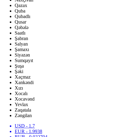
Qazax
Quba
Qubadlı
Qusar
Qəbələ
Saatlı
Şabran
Salyan
Şamaxı
Siyəzən
Sumqayıt
Şuşa
Şəki
Xaçmaz
Xankəndi
Xızı
Xocalı
Xocavənd
Yevlax
Zaqatala
Zəngilan
USD
- 1.7
EUR
- 1.9938
RUB
- 0.022704