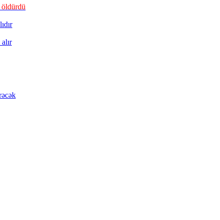
 öldürdü
ıdır
alır
rəcək