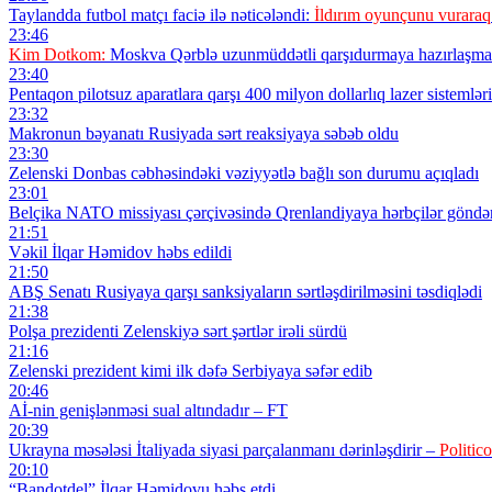
Taylandda futbol matçı faciə ilə nəticələndi:
İldırım oyunçunu vuraraq
23:46
Kim Dotkom:
Moskva Qərblə uzunmüddətli qarşıdurmaya hazırlaşmal
23:40
Pentaqon pilotsuz aparatlara qarşı 400 milyon dollarlıq lazer sistemləri 
23:32
Makronun bəyanatı Rusiyada sərt reaksiyaya səbəb oldu
23:30
Zelenski Donbas cəbhəsindəki vəziyyətlə bağlı son durumu açıqladı
23:01
Belçika NATO missiyası çərçivəsində Qrenlandiyaya hərbçilər göndə
21:51
Vəkil İlqar Həmidov həbs edildi
21:50
ABŞ Senatı Rusiyaya qarşı sanksiyaların sərtləşdirilməsini təsdiqlədi
21:38
Polşa prezidenti Zelenskiyə sərt şərtlər irəli sürdü
21:16
Zelenski prezident kimi ilk dəfə Serbiyaya səfər edib
20:46
Aİ-nin genişlənməsi sual altındadır – FT
20:39
Ukrayna məsələsi İtaliyada siyasi parçalanmanı dərinləşdirir –
Politico
20:10
“Bandotdel” İlqar Həmidovu həbs etdi