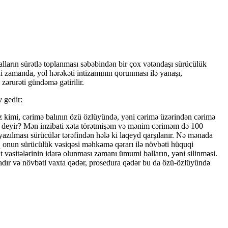
balların sürətlə toplanması səbəbindən bir çox vətəndaşı sürücülük
i zamanda, yol hərəkəti intizamının qorunması ilə yanaşı,
zərurəti gündəmə gətirilir.
v gedir:
miz kimi, cərimə balının özü özlüyündə, yəni cərimə üzərindən cərimə
i deyir? Mən inzibati xəta törətmişəm və mənim cəriməm də 100
yazılması sürücülər tərəfindən hələ ki laqeyd qarşılanır. Nə mənada
ıq onun sürücülük vəsiqəsi məhkəmə qərarı ilə növbəti hüquqi
at vasitələrinin idarə olunması zamanı ümumi balların, yəni silinməsi.
radır və növbəti vaxta qədər, prosedura qədər bu da özü-özlüyündə