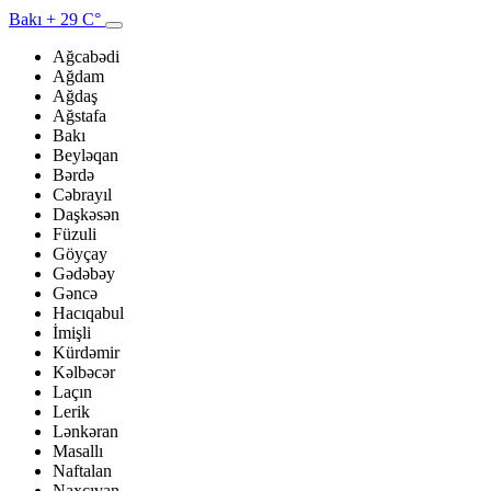
Bakı
+ 29 C°
Ağcabədi
Ağdam
Ağdaş
Ağstafa
Bakı
Beyləqan
Bərdə
Cəbrayıl
Daşkəsən
Füzuli
Göyçay
Gədəbəy
Gəncə
Hacıqabul
İmişli
Kürdəmir
Kəlbəcər
Laçın
Lerik
Lənkəran
Masallı
Naftalan
Naxçıvan