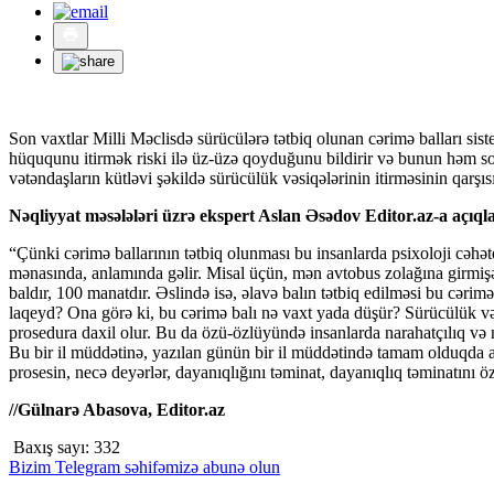
Son vaxtlar Milli Məclisdə sürücülərə tətbiq olunan cərimə balları sist
hüququnu itirmək riski ilə üz-üzə qoyduğunu bildirir və bunun həm sos
vətəndaşların kütləvi şəkildə sürücülük vəsiqələrinin itirməsinin qarşı
Nəqliyyat məsələləri üzrə ekspert Aslan Əsədov Editor.az-a açıq
“Çünki cərimə ballarının tətbiq olunması bu insanlarda psixoloji cəhə
mənasında, anlamında gəlir. Misal üçün, mən avtobus zolağına girmi
baldır, 100 manatdır. Əslində isə, əlavə balın tətbiq edilməsi bu cəri
laqeyd? Ona görə ki, bu cərimə balı nə vaxt yada düşür? Sürücülük vəs
prosedura daxil olur. Bu da özü-özlüyündə insanlarda narahatçılıq və na
Bu bir il müddətinə, yazılan günün bir il müddətində tamam olduqda a
prosesin, necə deyərlər, dayanıqlığını təminat, dayanıqlıq təminatını ö
//Gülnarə Abasova, Editor.az
Baxış sayı:
332
Bizim Telegram səhifəmizə abunə olun