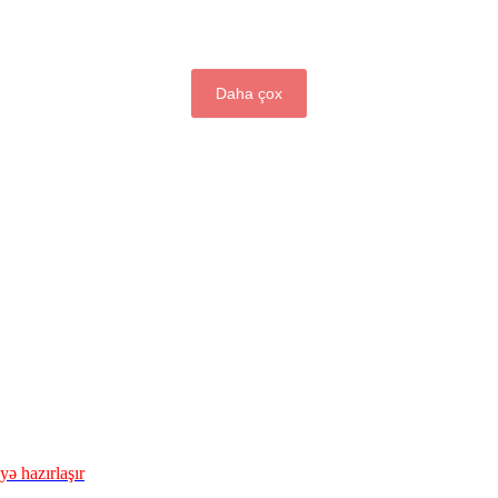
Daha çox
ə hazırlaşır