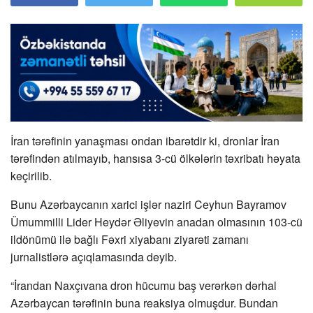
İran tərəfinin yanaşması ondan ibarətdir ki, dronlar İran
tərəfindən atılmayıb, hansısa 3-cü ölkələrin təxribatı həyata
keçirilib.
Bunu Azərbaycanın xarici işlər naziri Ceyhun Bayramov
Ümummilli Lider Heydər Əliyevin anadan olmasının 103-cü
ildönümü ilə bağlı Fəxri xiyabanı ziyarəti zamanı
jurnalistlərə açıqlamasında deyib.
“İrandan Naxçıvana dron hücumu baş verərkən dərhal
Azərbaycan tərəfinin buna reaksiya olmuşdur. Bundan