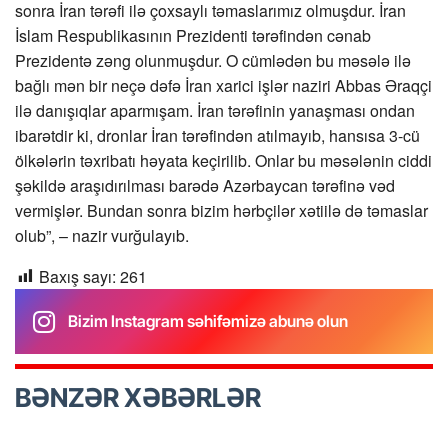
sonra İran tərəfi ilə çoxsaylı təmaslarımız olmuşdur. İran
İslam Respublikasının Prezidenti tərəfindən cənab
Prezidentə zəng olunmuşdur. O cümlədən bu məsələ ilə
bağlı mən bir neçə dəfə İran xarici işlər naziri Abbas Əraqçi
ilə danışıqlar aparmışam. İran tərəfinin yanaşması ondan
ibarətdir ki, dronlar İran tərəfindən atılmayıb, hansısa 3-cü
ölkələrin təxribatı həyata keçirilib. Onlar bu məsələnin ciddi
şəkildə araşıdırılması barədə Azərbaycan tərəfinə vəd
vermişlər. Bundan sonra bizim hərbçilər xətiilə də təmaslar
olub”, – nazir vurğulayıb.
Baxış sayı:
261
Bizim Instagram səhifəmizə abunə olun
BƏNZƏR XƏBƏRLƏR