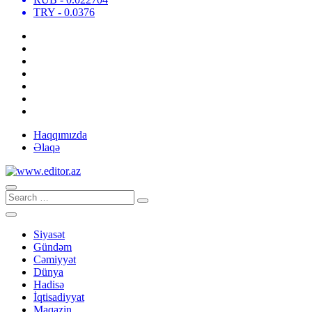
TRY
- 0.0376
Haqqımızda
Əlaqə
Siyasət
Gündəm
Cəmiyyət
Dünya
Hadisə
İqtisadiyyat
Maqazin