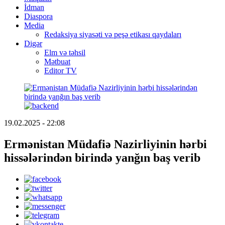
İdman
Diaspora
Media
Redaksiya siyasəti və peşə etikası qaydaları
Digər
Elm və təhsil
Mətbuat
Editor TV
19.02.2025 - 22:08
Ermənistan Müdafiə Nazirliyinin hərbi
hissələrindən birində yanğın baş verib