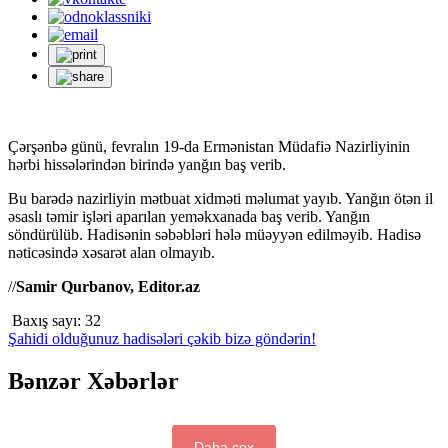
Çərşənbə günü, fevralın 19-da Ermənistan Müdafiə Nazirliyinin
hərbi hissələrindən birində yanğın baş verib.
Bu barədə nazirliyin mətbuat xidməti məlumat yayıb. Yanğın ötən il
əsaslı təmir işləri aparılan yeməkxanada baş verib. Yanğın
söndürülüb. Hadisənin səbəbləri hələ müəyyən edilməyib. Hadisə
nəticəsində xəsarət alan olmayıb.
//
Samir Qurbanov, Editor.az
Baxış sayı:
32
Şahidi olduğunuz hadisələri çəkib bizə göndərin!
Bənzər Xəbərlər
Daha çox