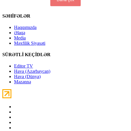
SƏHİFƏLƏR
Haqqımızda
Əlaqə
Media
Məxfilik Siyasəti
SÜRƏTLİ KEÇİDLƏR
Editor TV
Hava (Azərbaycan)
Hava (Dünya)
Məzənnə