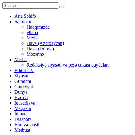
Ana Səhifə
Səhifələr
Haqqımızda
Əlaqə
Media
Hava (Azərbaycan)
Hava (Dünya)
Məzənnə
Media
Redaksiya siyasəti və peşə etikası qaydaları
Editor TV
Siyasət
Gündəm
Cəmiyyət
Dünya
Hadisə
İqtisadiyyat
Maqazin
İdman
Diaspora
Elm və təhsil
Mətbuat