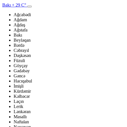
Bakı
+ 29 C°
Ağcabədi
Ağdam
Ağdaş
Ağstafa
Bakı
Beyləqan
Bərdə
Cəbrayıl
Daşkəsən
Füzuli
Göyçay
Gədəbəy
Gəncə
Hacıqabul
İmişli
Kürdəmir
Kəlbəcər
Laçın
Lerik
Lənkəran
Masallı
Naftalan
Naxçıvan