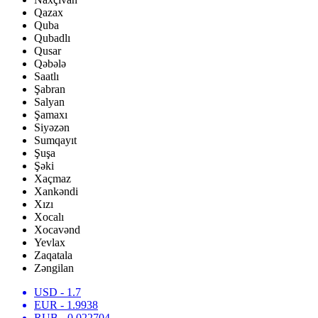
Qazax
Quba
Qubadlı
Qusar
Qəbələ
Saatlı
Şabran
Salyan
Şamaxı
Siyəzən
Sumqayıt
Şuşa
Şəki
Xaçmaz
Xankəndi
Xızı
Xocalı
Xocavənd
Yevlax
Zaqatala
Zəngilan
USD
- 1.7
EUR
- 1.9938
RUB
- 0.022704