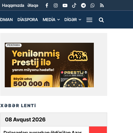
Haqqımızda
Əlaqə
İDMAN
DIASPORA
MEDIA
DIGƏR
XƏBƏR LENTİ
08 Avqust 2026
Dalaşanları ayırarkən öldürülən Azər