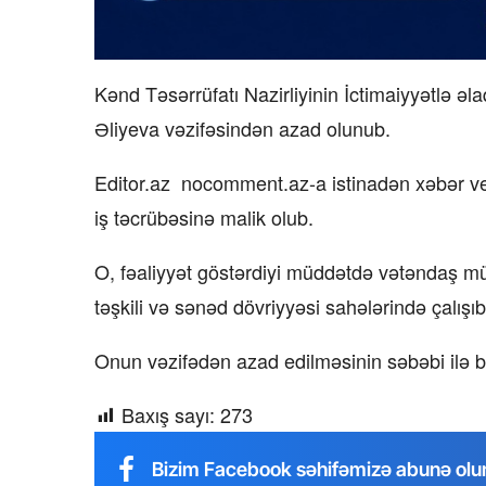
Kənd Təsərrüfatı Nazirliyinin İctimaiyyətlə ə
Əliyeva vəzifəsindən azad olunub.
Editor.az nocomment.az-a istinadən xəbər ver
iş təcrübəsinə malik olub.
O, fəaliyyət göstərdiyi müddətdə vətəndaş mür
təşkili və sənəd dövriyyəsi sahələrində çalışıb
Onun vəzifədən azad edilməsinin səbəbi ilə b
Baxış sayı:
273
Bizim Facebook səhifəmizə abunə olu