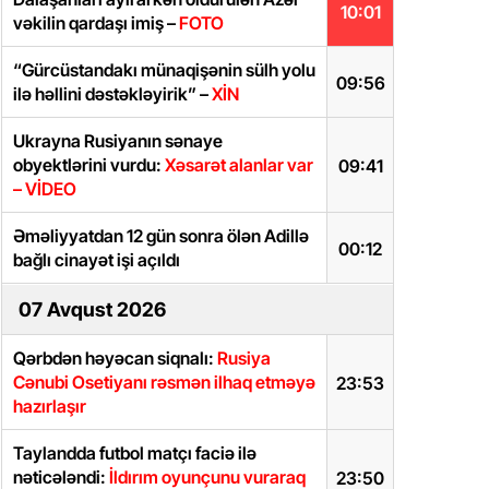
10:01
vəkilin qardaşı imiş –
FOTO
“Gürcüstandakı münaqişənin sülh yolu
09:56
ilə həllini dəstəkləyirik” –
XİN
Ukrayna Rusiyanın sənaye
obyektlərini vurdu:
Xəsarət alanlar var
09:41
– VİDEO
Əməliyyatdan 12 gün sonra ölən Adillə
00:12
bağlı cinayət işi açıldı
07 Avqust 2026
Qərbdən həyəcan siqnalı:
Rusiya
Cənubi Osetiyanı rəsmən ilhaq etməyə
23:53
hazırlaşır
Taylandda futbol matçı faciə ilə
nəticələndi:
İldırım oyunçunu vuraraq
23:50