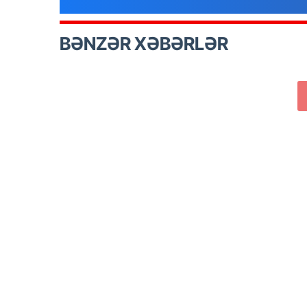
BƏNZƏR XƏBƏRLƏR