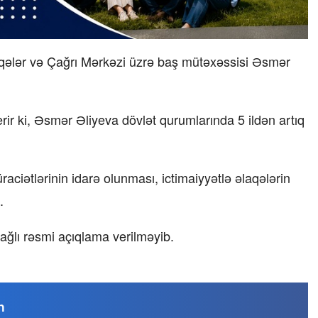
laqələr və Çağrı Mərkəzi üzrə baş mütəxəssisi Əsmər
ir ki, Əsmər Əliyeva dövlət qurumlarında 5 ildən artıq
aciətlərinin idarə olunması, ictimaiyyətlə əlaqələrin
.
ağlı rəsmi açıqlama verilməyib.
n