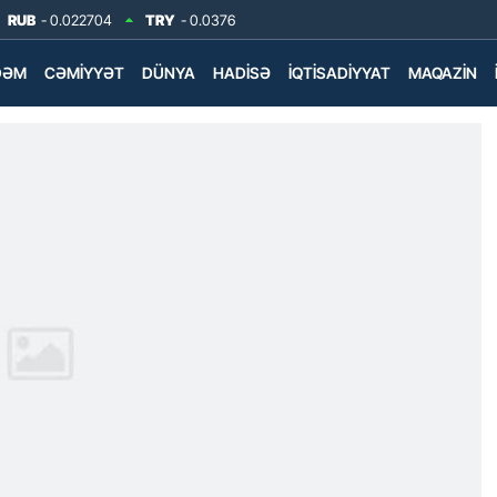
RUB
- 0.022704
TRY
- 0.0376
DƏM
CƏMIYYƏT
DÜNYA
HADISƏ
İQTISADIYYAT
MAQAZIN