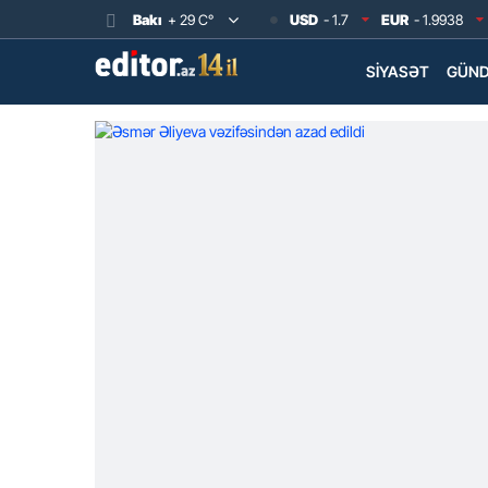
Bakı
+ 29 C°
USD
- 1.7
EUR
- 1.9938
SIYASƏT
GÜN