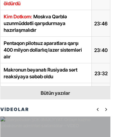
öldürdü
Kim Dotkom:
Moskva Qərblə
uzunmüddətli qarşıdurmaya
23:46
hazırlaşmalıdır
Pentaqon pilotsuz aparatlara qarşı
400 milyon dollarlıq lazer sistemləri
23:40
alır
Makronun bəyanatı Rusiyada sərt
23:32
reaksiyaya səbəb oldu
Zelenski Donbas cəbhəsindəki
Bütün yazılar
23:30
vəziyyətlə bağlı son durumu açıqladı
VİDEOLAR
Belçika NATO missiyası çərçivəsində
23:01
Qrenlandiyaya hərbçilər göndərəcək
Vəkil İlqar Həmidov həbs edildi
21:51