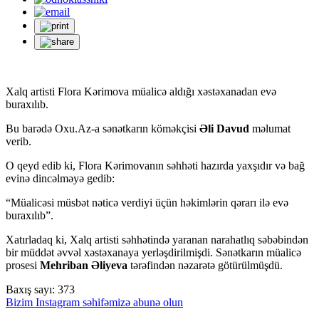
Xalq artisti Flora Kərimova müalicə aldığı xəstəxanadan evə
buraxılıb.
Bu barədə Oxu.Az-a sənətkarın köməkçisi
Əli Davud
məlumat
verib.
O qeyd edib ki, Flora Kərimovanın səhhəti hazırda yaxşıdır və bağ
evinə dincəlməyə gedib:
“Müalicəsi müsbət nəticə verdiyi üçün həkimlərin qərarı ilə evə
buraxılıb”.
Xatırladaq ki, Xalq artisti səhhətində yaranan narahatlıq səbəbindən
bir müddət əvvəl xəstəxanaya yerləşdirilmişdi. Sənətkarın müalicə
prosesi
Mehriban Əliyeva
tərəfindən nəzarətə götürülmüşdü.
Baxış sayı:
373
Bizim Instagram səhifəmizə abunə olun