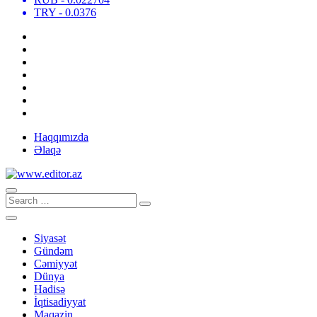
TRY
- 0.0376
Haqqımızda
Əlaqə
Siyasət
Gündəm
Cəmiyyət
Dünya
Hadisə
İqtisadiyyat
Maqazin