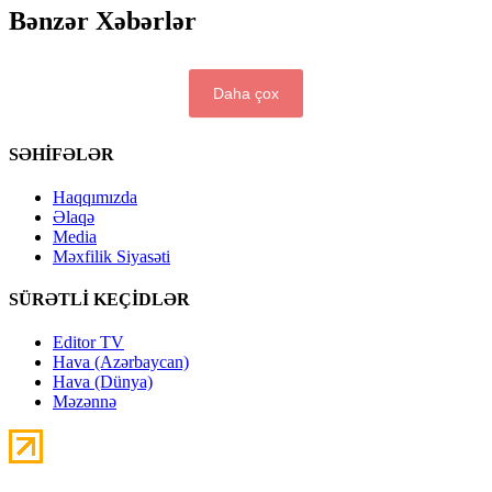
Bənzər Xəbərlər
Daha çox
SƏHİFƏLƏR
Haqqımızda
Əlaqə
Media
Məxfilik Siyasəti
SÜRƏTLİ KEÇİDLƏR
Editor TV
Hava (Azərbaycan)
Hava (Dünya)
Məzənnə