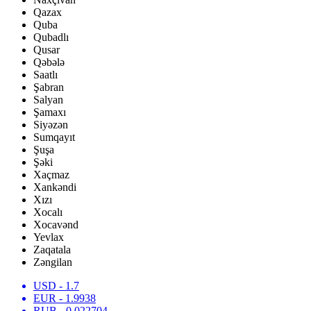
Qazax
Quba
Qubadlı
Qusar
Qəbələ
Saatlı
Şabran
Salyan
Şamaxı
Siyəzən
Sumqayıt
Şuşa
Şəki
Xaçmaz
Xankəndi
Xızı
Xocalı
Xocavənd
Yevlax
Zaqatala
Zəngilan
USD
- 1.7
EUR
- 1.9938
RUB
- 0.022704