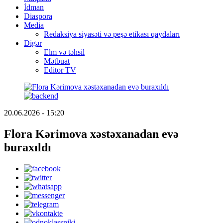
İdman
Diaspora
Media
Redaksiya siyasəti və peşə etikası qaydaları
Digər
Elm və təhsil
Mətbuat
Editor TV
20.06.2026 - 15:20
Flora Kərimova xəstəxanadan evə
buraxıldı