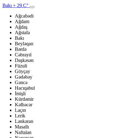
Bakı
+ 29 C°
Ağcabədi
Ağdam
Ağdaş
Ağstafa
Bakı
Beyləqan
Bərdə
Cəbrayıl
Daşkəsən
Füzuli
Göyçay
Gədəbəy
Gəncə
Hacıqabul
İmişli
Kürdəmir
Kəlbəcər
Laçın
Lerik
Lənkəran
Masallı
Naftalan
Naxçıvan