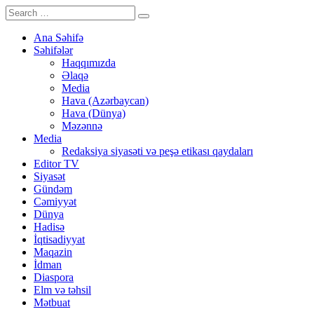
Ana Səhifə
Səhifələr
Haqqımızda
Əlaqə
Media
Hava (Azərbaycan)
Hava (Dünya)
Məzənnə
Media
Redaksiya siyasəti və peşə etikası qaydaları
Editor TV
Siyasət
Gündəm
Cəmiyyət
Dünya
Hadisə
İqtisadiyyat
Maqazin
İdman
Diaspora
Elm və təhsil
Mətbuat