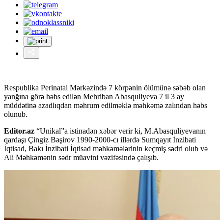
Respublika Perinatal Mərkəzində 7 körpənin ölümünə səbəb olan
yanğına görə həbs edilən Mehriban Abasquliyeva 7 il 3 ay
müddətinə azadlıqdan məhrum edilməklə məhkəmə zalından həbs
olunub.
Editor.az
“Unikal”a istinadən xəbər verir ki, M.Abasquliyevanın
qardaşı Çingiz Bəşirov 1990-2000-cı illərdə Sumqayıt İnzibati
İqtisad, Bakı İnzibati İqtisad məhkəmələrinin keçmiş sədri olub və
Ali Məhkəmənin sədr müavini vəzifəsində çalışıb.