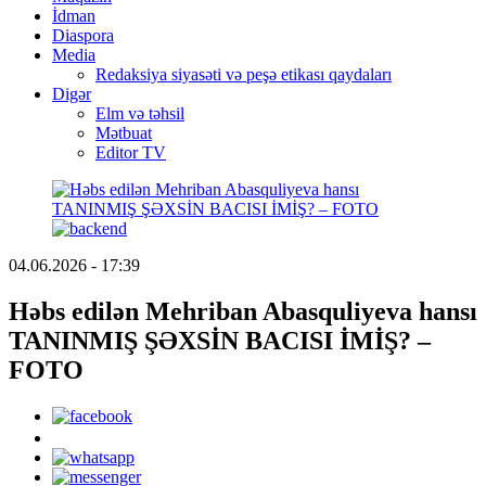
İdman
Diaspora
Media
Redaksiya siyasəti və peşə etikası qaydaları
Digər
Elm və təhsil
Mətbuat
Editor TV
04.06.2026 - 17:39
Həbs edilən Mehriban Abasquliyeva hansı
TANINMIŞ ŞƏXSİN BACISI İMİŞ? –
FOTO