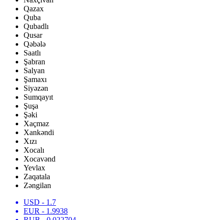
Qazax
Quba
Qubadlı
Qusar
Qəbələ
Saatlı
Şabran
Salyan
Şamaxı
Siyəzən
Sumqayıt
Şuşa
Şəki
Xaçmaz
Xankəndi
Xızı
Xocalı
Xocavənd
Yevlax
Zaqatala
Zəngilan
USD
- 1.7
EUR
- 1.9938
RUB
- 0.022704