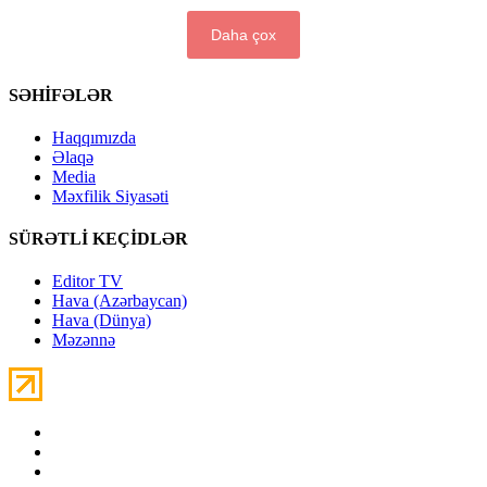
Daha çox
SƏHİFƏLƏR
Haqqımızda
Əlaqə
Media
Məxfilik Siyasəti
SÜRƏTLİ KEÇİDLƏR
Editor TV
Hava (Azərbaycan)
Hava (Dünya)
Məzənnə