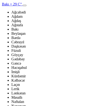
Bakı
+ 29 C°
Ağcabədi
Ağdam
Ağdaş
Ağstafa
Bakı
Beyləqan
Bərdə
Cəbrayıl
Daşkəsən
Füzuli
Göyçay
Gədəbəy
Gəncə
Hacıqabul
İmişli
Kürdəmir
Kəlbəcər
Laçın
Lerik
Lənkəran
Masallı
Naftalan
Naxçıvan