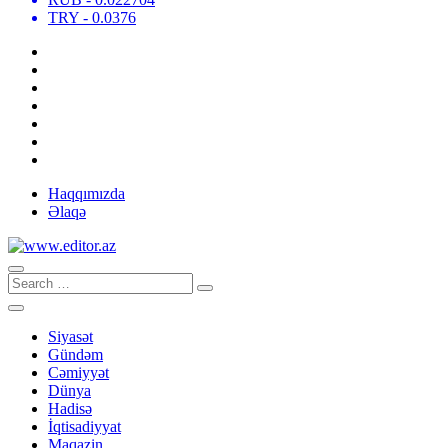
TRY
- 0.0376
Haqqımızda
Əlaqə
Siyasət
Gündəm
Cəmiyyət
Dünya
Hadisə
İqtisadiyyat
Maqazin