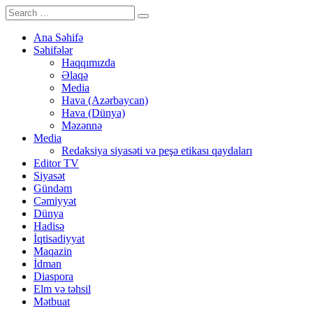
Ana Səhifə
Səhifələr
Haqqımızda
Əlaqə
Media
Hava (Azərbaycan)
Hava (Dünya)
Məzənnə
Media
Redaksiya siyasəti və peşə etikası qaydaları
Editor TV
Siyasət
Gündəm
Cəmiyyət
Dünya
Hadisə
İqtisadiyyat
Maqazin
İdman
Diaspora
Elm və təhsil
Mətbuat