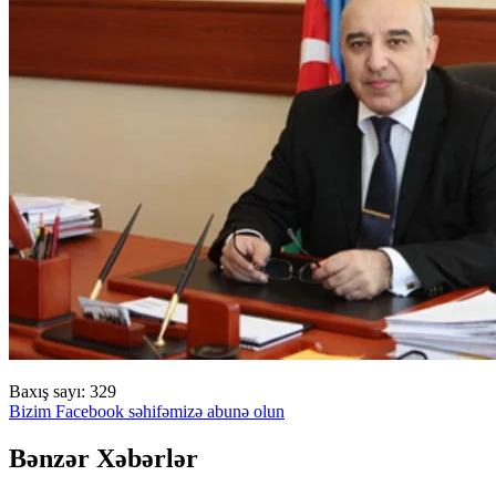
Baxış sayı:
329
Bizim Facebook səhifəmizə abunə olun
Bənzər Xəbərlər