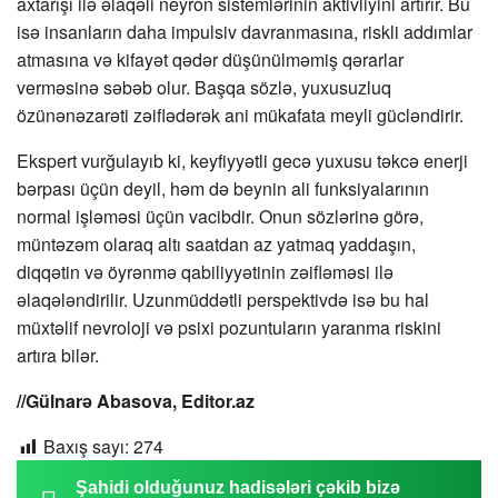
axtarışı ilə əlaqəli neyron sistemlərinin aktivliyini artırır. Bu
isə insanların daha impulsiv davranmasına, riskli addımlar
atmasına və kifayət qədər düşünülməmiş qərarlar
verməsinə səbəb olur. Başqa sözlə, yuxusuzluq
özünənəzarəti zəiflədərək ani mükafata meyli gücləndirir.
Ekspert vurğulayıb ki, keyfiyyətli gecə yuxusu təkcə enerji
bərpası üçün deyil, həm də beynin ali funksiyalarının
normal işləməsi üçün vacibdir. Onun sözlərinə görə,
müntəzəm olaraq altı saatdan az yatmaq yaddaşın,
diqqətin və öyrənmə qabiliyyətinin zəifləməsi ilə
əlaqələndirilir. Uzunmüddətli perspektivdə isə bu hal
müxtəlif nevroloji və psixi pozuntuların yaranma riskini
artıra bilər.
//Gülnarə Abasova, Editor.az
Baxış sayı:
274
Şahidi olduğunuz hadisələri çəkib bizə