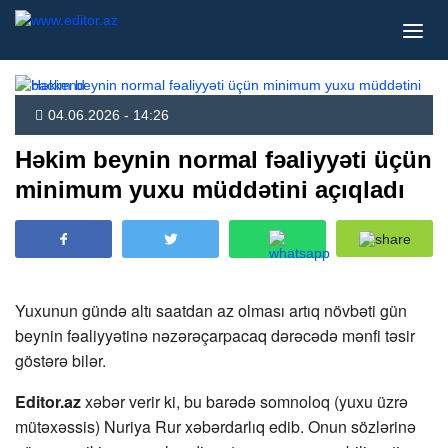
04.06.2026 - 14:26
Həkim beynin normal fəaliyyəti üçün
minimum yuxu müddətini açıqladı
Yuxunun gündə altı saatdan az olması artıq növbəti gün
beynin fəaliyyətinə nəzərəçarpacaq dərəcədə mənfi təsir
göstərə bilər.
Editor.az
xəbər verir ki, bu barədə somnoloq (yuxu üzrə
mütəxəssis) Nuriya Rur xəbərdarlıq edib. Onun sözlərinə