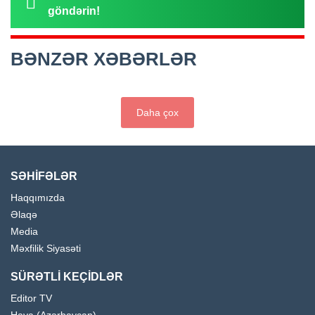
göndərin!
BƏNZƏR XƏBƏRLƏR
Daha çox
SƏHİFƏLƏR
Haqqımızda
Əlaqə
Media
Məxfilik Siyasəti
SÜRƏTLİ KEÇİDLƏR
Editor TV