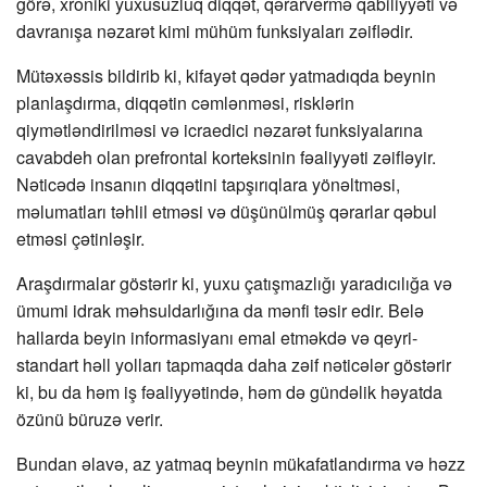
görə, xroniki yuxusuzluq diqqət, qərarvermə qabiliyyəti və
davranışa nəzarət kimi mühüm funksiyaları zəiflədir.
Mütəxəssis bildirib ki, kifayət qədər yatmadıqda beynin
planlaşdırma, diqqətin cəmlənməsi, risklərin
qiymətləndirilməsi və icraedici nəzarət funksiyalarına
cavabdeh olan prefrontal korteksinin fəaliyyəti zəifləyir.
Nəticədə insanın diqqətini tapşırıqlara yönəltməsi,
məlumatları təhlil etməsi və düşünülmüş qərarlar qəbul
etməsi çətinləşir.
Araşdırmalar göstərir ki, yuxu çatışmazlığı yaradıcılığa və
ümumi idrak məhsuldarlığına da mənfi təsir edir. Belə
hallarda beyin informasiyanı emal etməkdə və qeyri-
standart həll yolları tapmaqda daha zəif nəticələr göstərir
ki, bu da həm iş fəaliyyətində, həm də gündəlik həyatda
özünü büruzə verir.
Bundan əlavə, az yatmaq beynin mükafatlandırma və həzz