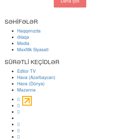
Daha çox
SƏHİFƏLƏR
Haqqımızda
Əlaqə
Media
Məxfilik Siyasəti
SÜRƏTLİ KEÇİDLƏR
Editor TV
Hava (Azərbaycan)
Hava (Dünya)
Məzənnə