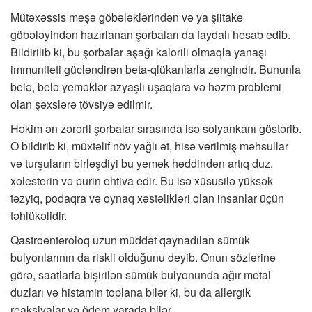
Mütəxəssis meşə göbələklərindən və ya şiitake
göbələyindən hazırlanan şorbaları da faydalı hesab edib.
Bildirilib ki, bu şorbalar aşağı kalorili olmaqla yanaşı
immuniteti gücləndirən beta-qlükanlarla zəngindir. Bununla
belə, belə yeməklər azyaşlı uşaqlara və həzm problemi
olan şəxslərə tövsiyə edilmir.
Həkim ən zərərli şorbalar sırasında isə solyankanı göstərib.
O bildirib ki, müxtəlif növ yağlı ət, hisə verilmiş məhsullar
və turşuların birləşdiyi bu yemək həddindən artıq duz,
xolesterin və purin ehtiva edir. Bu isə xüsusilə yüksək
təzyiq, podaqra və oynaq xəstəlikləri olan insanlar üçün
təhlükəlidir.
Qastroenteroloq uzun müddət qaynadılan sümük
bulyonlarının da riskli olduğunu deyib. Onun sözlərinə
görə, saatlarla bişirilən sümük bulyonunda ağır metal
duzları və histamin toplana bilər ki, bu da allergik
reaksiyalar və ödem yarada bilər.