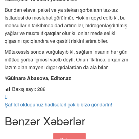
Bundan əlavə, paket və ya stəkan şorbaların tez-tez
istifadəsi də məsləhət görülmür. Həkim qeyd edib ki, bu
məhsulların tərkibində dad artırıcılar, hidrogenləşdirilmiş
yağlar və müxtəlif qatqılar olur ki, onlar mədə selikli
qişasını qıcıqlandıra və qastrit riskini artıra bilər.
Mütəxəssis sonda vurğulayıb ki, sağlam insanın hər gün
mütləq şorba içməsi vacib deyil. Onun fikrincə, orqanizm
lazım olan mayeni digər qidalardan da ala bilər.
/
/Gülnarə Abasova, Editor.az
Baxış sayı:
288
Şahidi olduğunuz hadisələri çəkib bizə göndərin!
Bənzər Xəbərlər