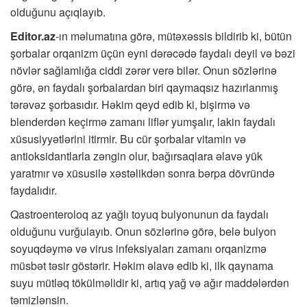
olduğunu açıqlayıb.
Editor.az
-ın məlumatına görə, mütəxəssis bildirib ki, bütün
şorbalar orqanizm üçün eyni dərəcədə faydalı deyil və bəzi
növlər sağlamlığa ciddi zərər verə bilər. Onun sözlərinə
görə, ən faydalı şorbalardan biri qaymaqsız hazırlanmış
tərəvəz şorbasıdır. Həkim qeyd edib ki, bişirmə və
blenderdən keçirmə zamanı liflər yumşalır, lakin faydalı
xüsusiyyətlərini itirmir. Bu cür şorbalar vitamin və
antioksidantlarla zəngin olur, bağırsaqlara əlavə yük
yaratmır və xüsusilə xəstəlikdən sonra bərpa dövründə
faydalıdır.
Qastroenteroloq az yağlı toyuq bulyonunun da faydalı
olduğunu vurğulayıb. Onun sözlərinə görə, belə bulyon
soyuqdəymə və virus infeksiyaları zamanı orqanizmə
müsbət təsir göstərir. Həkim əlavə edib ki, ilk qaynama
suyu mütləq tökülməlidir ki, artıq yağ və ağır maddələrdən
təmizlənsin.