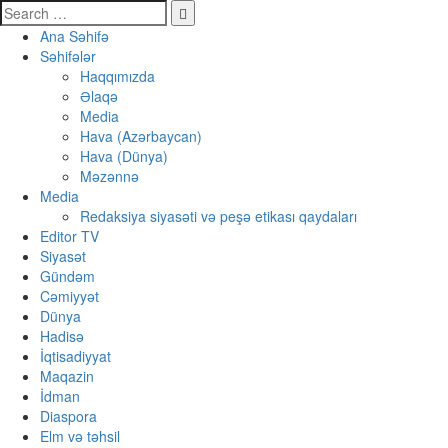
Ana Səhifə
Səhifələr
Haqqımızda
Əlaqə
Media
Hava (Azərbaycan)
Hava (Dünya)
Məzənnə
Media
Redaksiya siyasəti və peşə etikası qaydaları
Editor TV
Siyasət
Gündəm
Cəmiyyət
Dünya
Hadisə
İqtisadiyyat
Maqazin
İdman
Diaspora
Elm və təhsil