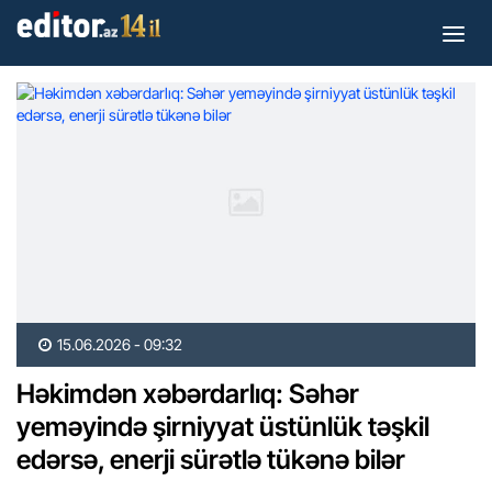
15.06.2026 - 09:32
Həkimdən xəbərdarlıq: Səhər
yeməyində şirniyyat üstünlük təşkil
edərsə, enerji sürətlə tükənə bilər