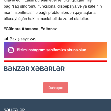
bağırsaq sindromu, funksional dispepsiya və ya kafeinin
mənimsənilməsi ilə bağlı problemlərdən qaynaqlana
biləcəyi üçün həkim məsləhəti də zəruri ola bilər.
//Gülnarə Abasova, Editor.az
Baxış sayı:
249
Bizim Instagram səhifəmizə abunə olun
BƏNZƏR XƏBƏRLƏR
Daha çox
SƏHİFƏLƏR