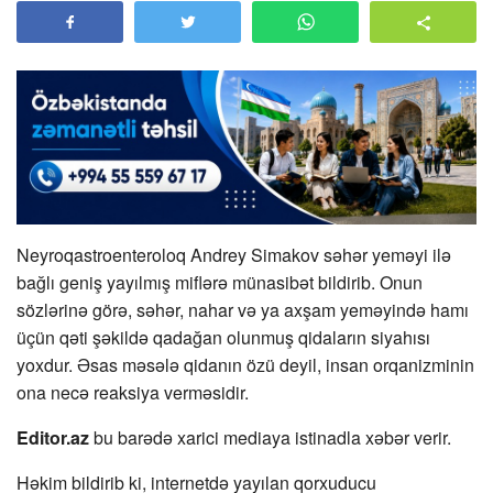
Neyroqastroenteroloq Andrey Simakov səhər yeməyi ilə
bağlı geniş yayılmış miflərə münasibət bildirib. Onun
sözlərinə görə, səhər, nahar və ya axşam yeməyində hamı
üçün qəti şəkildə qadağan olunmuş qidaların siyahısı
yoxdur. Əsas məsələ qidanın özü deyil, insan orqanizminin
ona necə reaksiya verməsidir.
Editor.az
bu barədə xarici mediaya istinadla xəbər verir.
Həkim bildirib ki, internetdə yayılan qorxuducu