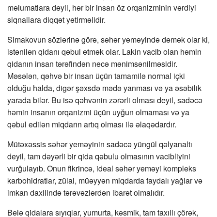
məlumatlara deyil, hər bir insan öz orqanizminin verdiyi
siqnallara diqqət yetirməlidir.
Simakovun sözlərinə görə, səhər yeməyində demək olar ki,
istənilən qidanı qəbul etmək olar. Lakin vacib olan həmin
qidanın insan tərəfindən necə mənimsənilməsidir.
Məsələn, qəhvə bir insan üçün tamamilə normal içki
olduğu halda, digər şəxsdə mədə yanması və ya əsəbilik
yarada bilər. Bu isə qəhvənin zərərli olması deyil, sadəcə
həmin insanın orqanizmi üçün uyğun olmaması və ya
qəbul edilən miqdarın artıq olması ilə əlaqədardır.
Mütəxəssis səhər yeməyinin sadəcə yüngül qəlyanaltı
deyil, tam dəyərli bir qida qəbulu olmasının vacibliyini
vurğulayıb. Onun fikrincə, ideal səhər yeməyi kompleks
karbohidratlar, zülal, müəyyən miqdarda faydalı yağlar və
imkan daxilində tərəvəzlərdən ibarət olmalıdır.
Belə qidalara sıyıqlar, yumurta, kəsmik, tam taxıllı çörək,