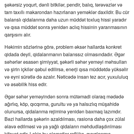
şəkərsiz yoqurt, dənli bitkilər, pendir, balıq, tərəvəzlər və
tam taxıllı makarondan hazırlanan yeməklər daxildir. Bu cür
balanslı qidalanma daha uzun müddət toxluq hissi yaradır
və qısa müddət sonra yenidən aclıq hissinin yaranmasının
qarşısını alır.
Həkimin sözlərinə görə, problem əksər hallarda konkret
qidada deyil, qidalanmanın balanssız olmasındadır. Əgər
səhərlər əsasən şirniyyat, şəkərli səhər yeməyi məhsulları
və şirin içkilər qəbul edilirsə, enerji qısa müddətdə yüksəlir
və eyni sürətlə də azalır. Nəticədə insan tez acır, yuxululuq
və əsəbilik hiss edir.
Əgər səhər yeməyindən sonra mütəmadi olaraq mədədə
ağırlıq, köp, qıcqırma, gurultu və ya halsızlıq müşahidə
olunursa, qidalanma rejiminə yenidən baxmaq lazımdır.
Bəzi hallarda şəkərin azaldılması, rasiona daha çox zülal
əlavə edilməsi və ya yağlı qidaların məhdudlaşdırılması
kifayət edir. Lakin bu əlamətlər reflüks, qıcıqlanmış