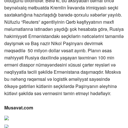
olduğunu bildiriblər. Belə ki, bu aksiyadan dərhal öncə
beynəlxalq mətbuatda Kremlin İrəvanda irimiqyaslı seçki
saxtakarlığına hazırlaşdığı barədə qorxulu xəbərlər yayılıb.
Nüfuzlu “Reuters” agentliyinin Qərb kəşfiyyatının məxfi
məlumatlarına istinadən yaydığı şok hesabata görə, Rusiya
hakimiyyəti Ermənistandakı seçkilərin nəticələrini tamamilə
dəyişmək və Baş nazir Nikol Paşinyanı devirmək
məqsədilə 50 milyon dollar vəsait ayırıb. Planın əsas
mahiyyəti Rusiya daxilində yaşayan təxminən 100 min
erməni diaspor nümayəndəsini xüsusi çarter reysləri və
nəqliyyatla təcili şəkildə Ermənistana daşımaqdır. Moskva
bu nəhəng rəqəmsal və logistik əməliyyat sayəsində
ölkəyə gətirilən kütlənin seçkilərdə Paşinyanın əleyhinə
kütləvi şəkildə səs verməsini təmin etməyi hədəfləyir.
Musavat.com