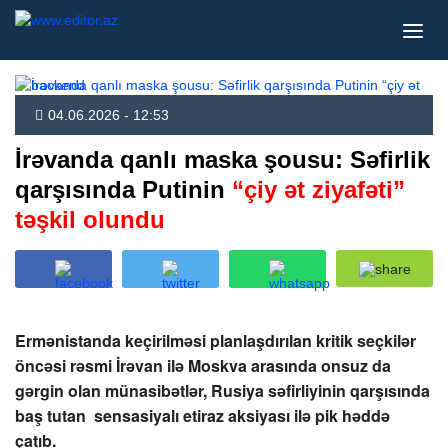
04.06.2026 - 12:53
İrəvanda qanlı maska şousu: Səfirlik
qarşısında Putinin
“çiy ət ziyafəti”
təşkil olundu
Ermənistanda keçirilməsi planlaşdırılan kritik seçkilər
öncəsi rəsmi İrəvan ilə Moskva arasında onsuz da
gərgin olan münasibətlər, Rusiya səfirliyinin qarşısında
baş tutan sensasiyalı etiraz aksiyası ilə pik həddə
çatıb.