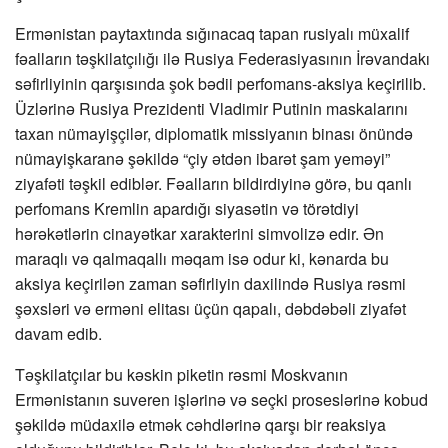
Ermənistan paytaxtında sığınacaq tapan rusiyalı müxalif
fəalların təşkilatçılığı ilə Rusiya Federasiyasının İrəvandakı
səfirliyinin qarşısında şok bədii perfomans-aksiya keçirilib.
Üzlərinə Rusiya Prezidenti Vladimir Putinin maskalarını
taxan nümayişçilər, diplomatik missiyanın binası önündə
nümayişkaranə şəkildə “çiy ətdən ibarət şam yeməyi”
ziyafəti təşkil ediblər. Fəalların bildirdiyinə görə, bu qanlı
perfomans Kremlin apardığı siyasətin və törətdiyi
hərəkətlərin cinayətkar xarakterini simvolizə edir. Ən
maraqlı və qalmaqallı məqam isə odur ki, kənarda bu
aksiya keçirilən zaman səfirliyin daxilində Rusiya rəsmi
şəxsləri və erməni elitası üçün qapalı, dəbdəbəli ziyafət
davam edib.
Təşkilatçılar bu kəskin piketin rəsmi Moskvanın
Ermənistanın suveren işlərinə və seçki proseslərinə kobud
şəkildə müdaxilə etmək cəhdlərinə qarşı bir reaksiya