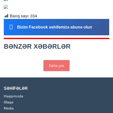
Baxış sayı:
334
Bizim Facebook səhifəmizə abunə olun
BƏNZƏR XƏBƏRLƏR
Daha çox
SƏHİFƏLƏR
Haqqımızda
Əlaqə
Media