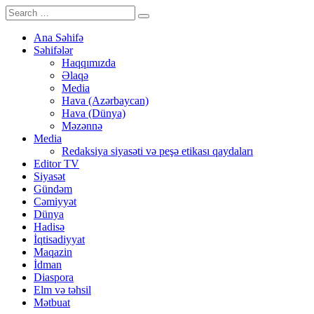
Ana Səhifə
Səhifələr
Haqqımızda
Əlaqə
Media
Hava (Azərbaycan)
Hava (Dünya)
Məzənnə
Media
Redaksiya siyasəti və peşə etikası qaydaları
Editor TV
Siyasət
Gündəm
Cəmiyyət
Dünya
Hadisə
İqtisadiyyat
Maqazin
İdman
Diaspora
Elm və təhsil
Mətbuat