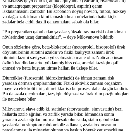
Mütəxəssis qeyd edib ki, antikoaqulyantlar (varfarin, rivaroksaban)
və antiaqreqant preparatlar (klopidoqrel, aspirin) qanın
laxtalanmasını zəiflədir. Bu səbəbdən döyüş növləri, futbol, hokkey
və dağ-xizək idmanı kimi təmaslı idman növlərində hətta kiçik
zədələr belə ciddi daxili qanaxmalara səbəb ola bilər.
“Bu preparatları qəbul edən şəxslər yüksək travma riski olan idman
növlərindən uzaq durmalıdırlar”, – deyə Milovanova bildirib.
Onun sözlərinə görə, beta-blokatorlar (metoprolol, bisoprolol) ürək
döyüntülərinin sürətini azaldır və fiziki fəaliyyət zamanı ürək
ritminin lazımi səviyyədə yüksəlməsinə mane olur. Nəticədə insan
özünü həddindən artıq yüklənmiş hiss edə, arterial təzyiqin qəfil
enməsi və hətta huşunu itirmə halları ilə üzləşə bilər.
Diuretiklər (furosemid, hidroxlortiazid) də idman zamanı risk
yaradan dərman qruplarındandır. Fiziki aktivlik zamanı orqanizm
maye və elektrolit itirir, diuretiklər isə bu prosesi daha da gücləndirir.
Bu da əzələ qıcolmaları, təzyiqin düşməsi və ürək ritm pozğunluqları
ilə nəticələnə bilər.
Milovanova əlavə edib ki, statinlər (atorvastatin, simvastatin) bəzi
hallarda əzələ ağrıları və zəiflik yarada bilər. İdmandan sonra
yaranan əzələ ağrıları normal hesab olunsa da, statin qəbul edən
şəxslərdə bu simptom rabdomioliz adlanan, əzələ toxumasının
parçalanması ilə müşayiət olunan və kəskin böyrək çatışmazlığına