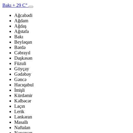
Bakı
+ 29 C°
Ağcabədi
Ağdam
Ağdaş
Ağstafa
Bakı
Beyləqan
Bərdə
Cəbrayıl
Daşkəsən
Füzuli
Göyçay
Gədəbəy
Gəncə
Hacıqabul
İmişli
Kürdəmir
Kəlbəcər
Laçın
Lerik
Lənkəran
Masallı
Naftalan
Naxçıvan