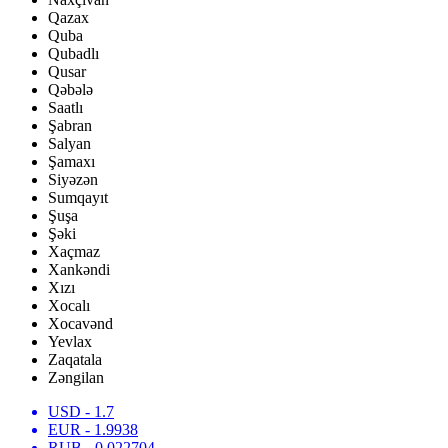
Qazax
Quba
Qubadlı
Qusar
Qəbələ
Saatlı
Şabran
Salyan
Şamaxı
Siyəzən
Sumqayıt
Şuşa
Şəki
Xaçmaz
Xankəndi
Xızı
Xocalı
Xocavənd
Yevlax
Zaqatala
Zəngilan
USD
- 1.7
EUR
- 1.9938
RUB
- 0.022704