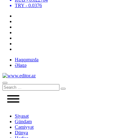
TRY
- 0.0376
Haqqımızda
Əlaqə
Siyasət
Gündəm
Cəmiyyət
Dünya