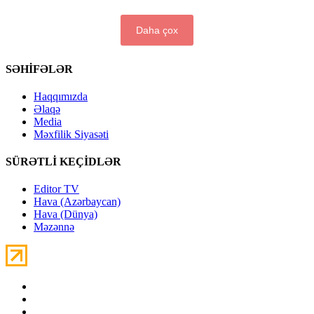
Daha çox
SƏHİFƏLƏR
Haqqımızda
Əlaqə
Media
Məxfilik Siyasəti
SÜRƏTLİ KEÇİDLƏR
Editor TV
Hava (Azərbaycan)
Hava (Dünya)
Məzənnə