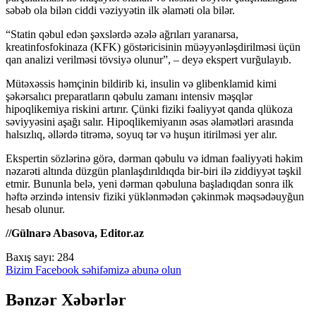
səbəb ola bilən ciddi vəziyyətin ilk əlaməti ola bilər.
“Statin qəbul edən şəxslərdə əzələ ağrıları yaranarsa,
kreatinfosfokinaza (KFK) göstəricisinin müəyyənləşdirilməsi üçün
qan analizi verilməsi tövsiyə olunur”, – deyə ekspert vurğulayıb.
Mütəxəssis həmçinin bildirib ki, insulin və glibenklamid kimi
şəkərsalıcı preparatların qəbulu zamanı intensiv məşqlər
hipoqlikemiya riskini artırır. Çünki fiziki fəaliyyət qanda qlükoza
səviyyəsini aşağı salır. Hipoqlikemiyanın əsas əlamətləri arasında
halsızlıq, əllərdə titrəmə, soyuq tər və huşun itirilməsi yer alır.
Ekspertin sözlərinə görə, dərman qəbulu və idman fəaliyyəti həkim
nəzarəti altında düzgün planlaşdırıldıqda bir-biri ilə ziddiyyət təşkil
etmir. Bununla belə, yeni dərman qəbuluna başladıqdan sonra ilk
həftə ərzində intensiv fiziki yüklənmədən çəkinmək məqsədəuyğun
hesab olunur.
//Gülnarə Abasova, Editor.az
Baxış sayı:
284
Bizim Facebook səhifəmizə abunə olun
Bənzər Xəbərlər