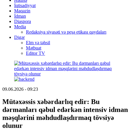
Hadisə
İqtisadiyyat
Maqazin
İdman
Diaspora
Media
Redaksiya siyasəti və peşə etikası qaydaları
Digər
Elm və təhsil
Mətbuat
Editor TV
09.06.2026 - 09:23
Mütəxəssis xəbərdarlıq edir: Bu
dərmanları qəbul edərkən intensiv idman
məşqlərini məhdudlaşdırmaq tövsiyə
olunur