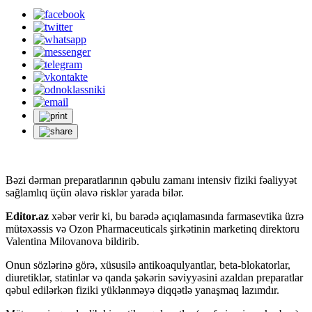
Bəzi dərman preparatlarının qəbulu zamanı intensiv fiziki fəaliyyət
sağlamlıq üçün əlavə risklər yarada bilər.
Editor.az
xəbər verir ki, bu barədə açıqlamasında farmasevtika üzrə
mütəxəssis və Ozon Pharmaceuticals şirkətinin marketinq direktoru
Valentina Milovanova bildirib.
Onun sözlərinə görə, xüsusilə antikoaqulyantlar, beta-blokatorlar,
diuretiklər, statinlər və qanda şəkərin səviyyəsini azaldan preparatlar
qəbul edilərkən fiziki yüklənməyə diqqətlə yanaşmaq lazımdır.