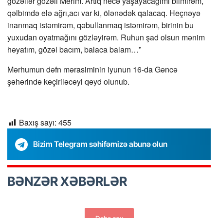
gözəllər gözəli Merim. Artıq necə yaşayacağımı bilmirəm,
qəlbimdə elə ağrı,acı var ki, ölənədək qalacaq. Heçnəyə
inanmaq istəmirəm, qəbullanmaq istəmirəm, birinin bu
yuxudan oyatmağını gözləyirəm. Ruhun şad olsun mənim
həyatım, gözəl bacım, balaca balam…”
Mərhumun dəfn mərasiminin iyunun 16-da Gəncə
şəhərində keçiriləcəyi qeyd olunub.
Baxış sayı:
455
Bizim Telegram səhifəmizə abunə olun
BƏNZƏR XƏBƏRLƏR