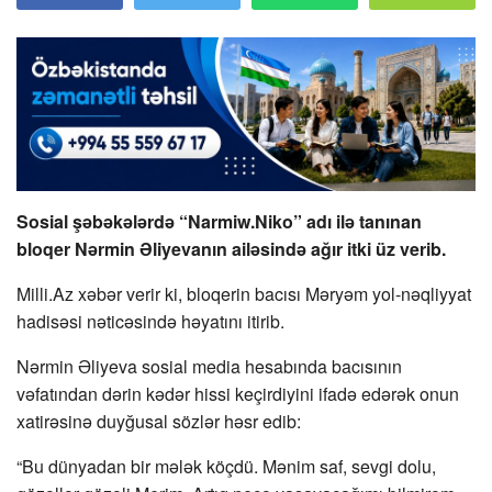
Sosial şəbəkələrdə “Narmiw.Niko” adı ilə tanınan
bloqer Nərmin Əliyevanın ailəsində ağır itki üz verib.
Milli.Az xəbər verir ki, bloqerin bacısı Məryəm yol-nəqliyyat
hadisəsi nəticəsində həyatını itirib.
Nərmin Əliyeva sosial media hesabında bacısının
vəfatından dərin kədər hissi keçirdiyini ifadə edərək onun
xatirəsinə duyğusal sözlər həsr edib:
“Bu dünyadan bir mələk köçdü. Mənim saf, sevgi dolu,