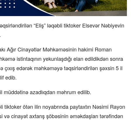
qsirləndirilən “Eliş” ləqəbli tiktoker Elsevər Nəbiyevin
.
 Bakı Ağır Cinayətlər Məhkəməsinin hakimi Roman
əhkəmə istintaqının yekunlaşdığı elan edildikdən sonra
 ilə çıxış edərək məhkəməyə təqsirləndirilən şəxsin 5 il
f edib.
 il müddətinə azadlıqdan məhrum edilib.
bli tiktoker ötən ilin noyabrında paytaxtın Nəsimi Rayon
si və cinayət axtarış şöbəsinin əməkdaşları tərəfindən