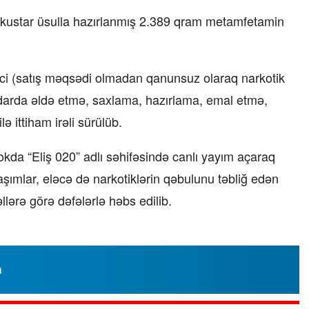
 kustar üsulla hazırlanmış 2.389 qram metamfetamin
-ci (satış məqsədi olmadan qanunsuz olaraq narkotik
iqdarda əldə etmə, saxlama, hazırlama, emal etmə,
“Xətrinə dəymişəmsə, bağışla məni,
bala” –
Video
ə ittiham irəli sürülüb.
07.06.2026 - 00:35
kda “Eliş 020” adlı səhifəsində canlı yayım açaraq
ylaşımlar, eləcə də narkotiklərin qəbulunu təbliğ edən
lərə görə dəfələrlə həbs edilib.
n