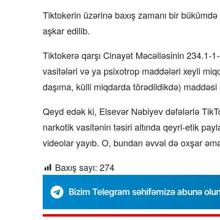
Tiktokerin üzərinə baxış zamanı bir bükümdə
aşkar edilib.
Tiktokerə qarşı Cinayət Məcəlləsinin 234.1-1
vasitələri və ya psixotrop maddələri xeyli m
daşıma, külli miqdarda törədildikdə) maddəsi il
Qeyd edək ki, Elsevər Nəbiyev dəfələrlə TikTo
narkotik vasitənin təsiri altında qeyri-etik pa
videolar yayıb. O, bundan əvvəl də oxşar əməl
Baxış sayı:
274
Bizim Telegram səhifəmizə abunə olu