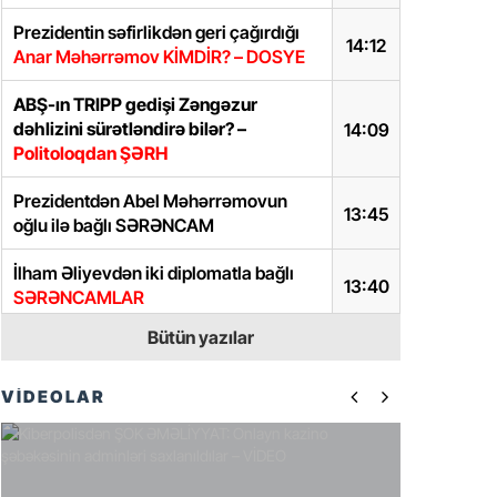
Prezidentin səfirlikdən geri çağırdığı
14:12
Anar Məhərrəmov KİMDİR? – DOSYE
ABŞ-ın TRIPP gedişi Zəngəzur
dəhlizini sürətləndirə bilər? –
14:09
Politoloqdan ŞƏRH
Prezidentdən Abel Məhərrəmovun
13:45
oğlu ilə bağlı SƏRƏNCAM
İlham Əliyevdən iki diplomatla bağlı
13:40
SƏRƏNCAMLAR
Bütün yazılar
Samir Şərifova yeni vəzifə verildi –
13:37
SƏRƏNCAM
VİDEOLAR
Paşinyanın seçki sonrası addımları
gözləntiləri doğrultmadı –
Sülh niyə
12:28
gecikir?
-AÇIQLAMA