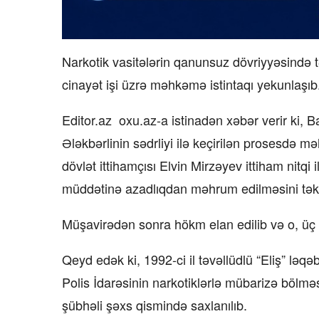
Narkotik vasitələrin qanunsuz dövriyyəsində tə
cinayət işi üzrə məhkəmə istintaqı yekunlaşıb
Editor.az oxu.az-a istinadən xəbər verir ki,
Ələkbərlinin sədrliyi ilə keçirilən prosesdə m
dövlət ittihamçısı Elvin Mirzəyev ittiham nitqi
müddətinə azadlıqdan məhrum edilməsini təkli
Müşavirədən sonra hökm elan edilib və o, üç
Qeyd edək ki, 1992-ci il təvəllüdlü “Eliş” ləqə
Polis İdarəsinin narkotiklərlə mübarizə bölmə
şübhəli şəxs qismində saxlanılıb.