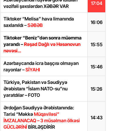
17:04
vəzifəli şəxslərdən XƏBƏR VAR
Tiktoker “Melisa” hava limanında
16:06
saxlanıldı –
SƏBƏB
Tiktoker “Beniz”dən sonra müəmma
yarandı –
Rəşad Dağlı və Həsənovun
15:55
nəvəsi…
Azərbaycanda icra başçısı olmayan
15:46
rayonlar –
SİYAHI
Türkiyə, Pakistan və Səudiyyə
Ərəbistanı “İslam NATO-su”nu
15:26
yaratdılar – FOTO
Ərdoğan Səudiyyə Ərəbistanında:
Tarixi “Məkkə
Müqaviləsi”
14:43
İMZALANACAQ – 3 müsəlman ölkəsi
GÜCLƏRİNİ
BİRLƏŞDİRİR