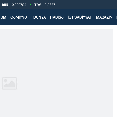
RUB
- 0.022704
TRY
- 0.0376
DƏM
CƏMIYYƏT
DÜNYA
HADISƏ
İQTISADIYYAT
MAQAZIN