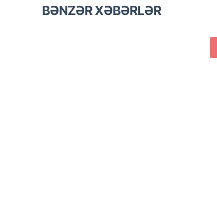
BƏNZƏR XƏBƏRLƏR