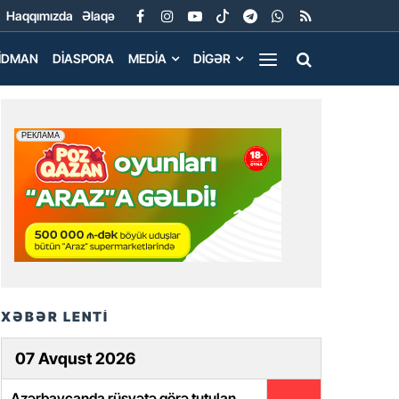
Haqqımızda
Əlaqə
İDMAN
DIASPORA
MEDIA
DIGƏR
XƏBƏR LENTİ
07 Avqust 2026
Azərbaycanda rüşvətə görə tutulan