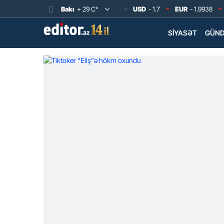
Bakı
+ 29 C°
USD
- 1.7
EUR
- 1.9938
SIYASƏT
GÜN