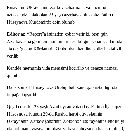
Rusiyanın Ukraynanın Xarkov şəhərinə hava hücumu
nəticəsində həlak olan 23 yaşlı azərbaycanlı tələbə Fatimə
Hüseynova Kürdəmirdə dəfn olunub.
Editor.az
“Report”a istinadən xəbər verir ki, ötən gün
Azərbaycana gətirilən mərhumun nəşi bu gün səhər saatlarında
ata ocağı olan Kürdəmirin Ərəbqubalı kəndində ailəsinə təhvil
verilib.
Kənddə mərhumla vida mərasimi keçirilib və cənazə namazı
qılınıb.
Daha sonra F.Hüseynova Ərəbqubalı kənd qəbiristanlığında
torpağa tapşırılıb.
Qeyd edək ki, 23 yaşlı Azərbaycan vətəndaşı Fatimə İlyas qızı
Hüseynova iyunun 29-da Rusiya hərbi qüvvələrinin
Ukraynanın Xarkov şəhərinin Xolodnohirsk rayonuna endirdiyi
idarəolunan aviasiya bombası zərbəsi nəticəsində həlak olub. O,