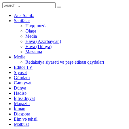
Ana Səhifə
Səhifələr
Haqqımızda
Əlaqə
Media
Hava (Azərbaycan)
Hava (Dünya)
Məzənnə
Media
Redaksiya siyasəti və peşə etikası qaydaları
Editor TV
Siyasət
Gündəm
Cəmiyyət
Dünya
Hadisə
İqtisadiyyat
Maqazin
İdman
Diaspora
Elm və təhsil
Mətbuat