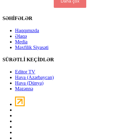
Daha çox
SƏHİFƏLƏR
Haqqımızda
Əlaqə
Media
Məxfilik Siyasəti
SÜRƏTLİ KEÇİDLƏR
Editor TV
Hava (Azərbaycan)
Hava (Dünya)
Məzənnə