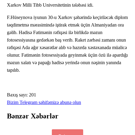
Xarkov Milli Tibb Universitetinin tələbəsi idi.
F.Hüseynova iyunun 30-u Xarkov şəhərində keçiriləcək diplom
təqdimetmə mərasimində iştirak etmək üçün Almaniyadan ora
gəlib. Hadisə Fatimənin rəfiqəsi ilə birlikdə məzun
fotosessiyasına gedərkən baş verib. Raket zərbəsi zamanı onun
rəfiqəsi Ada ağır xəsarətlər alıb və hazırda xəstəxanada müalicə
olunur. Fatimənin fotosessiyada geyinmək üçün özü ilə apardığı
məzun xalatı və papağı hadisə yerində onun nəşinin yanında
tapılıb.
Baxış sayı:
201
Bizim Telegram səhifəmizə abunə olun
Bənzər Xəbərlər