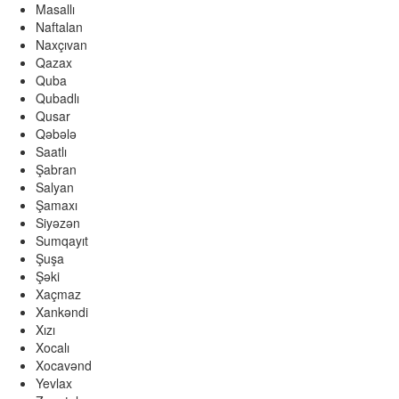
Masallı
Naftalan
Naxçıvan
Qazax
Quba
Qubadlı
Qusar
Qəbələ
Saatlı
Şabran
Salyan
Şamaxı
Siyəzən
Sumqayıt
Şuşa
Şəki
Xaçmaz
Xankəndi
Xızı
Xocalı
Xocavənd
Yevlax