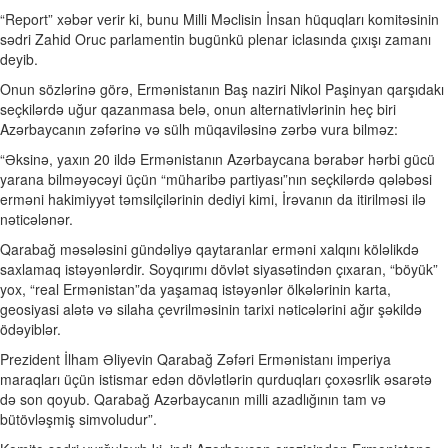
“Report” xəbər verir ki, bunu Milli Məclisin İnsan hüquqları komitəsinin
sədri Zahid Oruc parlamentin bugünkü plenar iclasında çıxışı zamanı
deyib.
Onun sözlərinə görə, Ermənistanın Baş naziri Nikol Paşinyan qarşıdakı
seçkilərdə uğur qazanmasa belə, onun alternativlərinin heç biri
Azərbaycanın zəfərinə və sülh müqaviləsinə zərbə vura bilməz:
“Əksinə, yaxın 20 ildə Ermənistanın Azərbaycana bərabər hərbi gücü
yarana bilməyəcəyi üçün “müharibə partiyası”nın seçkilərdə qələbəsi
erməni hakimiyyət təmsilçilərinin dediyi kimi, İrəvanın da itirilməsi ilə
nəticələnər.
Qarabağ məsələsini gündəliyə qaytaranlar erməni xalqını köləlikdə
saxlamaq istəyənlərdir. Soyqırımı dövlət siyasətindən çıxaran, “böyük”
yox, “real Ermənistan”da yaşamaq istəyənlər ölkələrinin karta,
geosiyasi alətə və silaha çevrilməsinin tarixi nəticələrini ağır şəkildə
ödəyiblər.
Prezident İlham Əliyevin Qarabağ Zəfəri Ermənistanı imperiya
maraqları üçün istismar edən dövlətlərin qurduqları çoxəsrlik əsarətə
də son qoyub. Qarabağ Azərbaycanın milli azadlığının tam və
bütövləşmiş simvoludur”.