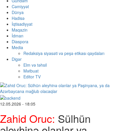
Gündəm
Cəmiyyət
Dünya
Hadisə
İqtisadiyyat
Maqazin
İdman
Diaspora
Media
Redaksiya siyasəti və peşə etikası qaydaları
Digər
Elm və təhsil
Mətbuat
Editor TV
12.05.2026 - 18:05
Zahid Oruc:
Sülhün
əleyhinə olanlar ya