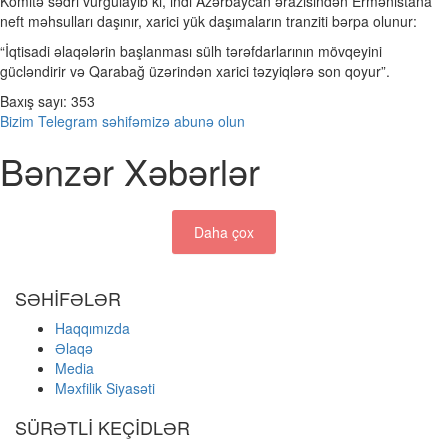
Komitə sədri vurğulayıb ki, indi Azərbaycan ərazisindən Ermənistana
neft məhsulları daşınır, xarici yük daşımaların tranziti bərpa olunur:
“İqtisadi əlaqələrin başlanması sülh tərəfdarlarının mövqeyini
gücləndirir və Qarabağ üzərindən xarici təzyiqlərə son qoyur”.
Baxış sayı:
353
Bizim Telegram səhifəmizə abunə olun
Bənzər Xəbərlər
Daha çox
SƏHİFƏLƏR
Haqqımızda
Əlaqə
Media
Məxfilik Siyasəti
SÜRƏTLİ KEÇİDLƏR