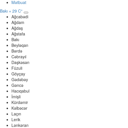
Mətbuat
Bakı
+ 29 C°
Ağcabədi
Ağdam
Ağdaş
Ağstafa
Bakı
Beyləqan
Bərdə
Cəbrayıl
Daşkəsən
Füzuli
Göyçay
Gədəbəy
Gəncə
Hacıqabul
İmişli
Kürdəmir
Kəlbəcər
Laçın
Lerik
Lənkəran