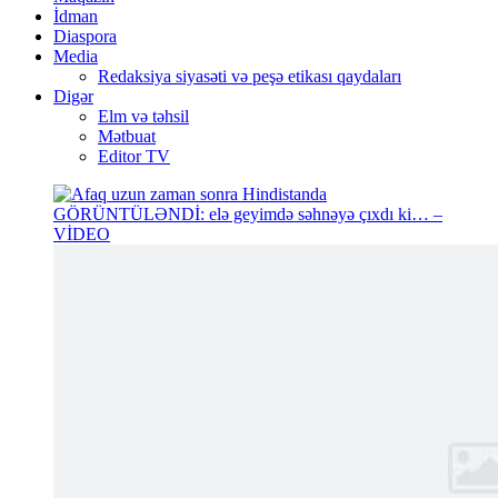
İdman
Diaspora
Media
Redaksiya siyasəti və peşə etikası qaydaları
Digər
Elm və təhsil
Mətbuat
Editor TV