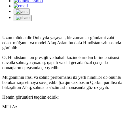
Uzun müddətdir Dubayda yaşayan, bir zamanlar gündəmi zəbt
edən müğənni və model Afaq Aslan bu dəfə Hindistan səhnəsində
görünüb.
O, Hindistanın ən prestijli və bahalı kazinolarından birində xüsusi
dəvətlə səhnəyə çıxaraq, qapalı və elit gecədə özəl çıxışı ilə
qonaqların qarşısında çıxış edib.
Müğənninin ifası və səhnə performansı ilə yerli hindlilər də onunla
bərabər rəqs etməyə sövq edib. Şərqin cazibəsini Qərbin parıltısı ilə
birləşdirən Afaq, səhnədə sözün əsl mənasında göz oxşayıb.
Həmin görüntləri təqdim edirik:
Milli.Az