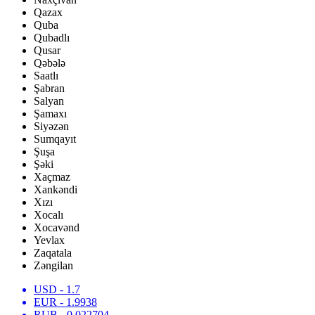
Qazax
Quba
Qubadlı
Qusar
Qəbələ
Saatlı
Şabran
Salyan
Şamaxı
Siyəzən
Sumqayıt
Şuşa
Şəki
Xaçmaz
Xankəndi
Xızı
Xocalı
Xocavənd
Yevlax
Zaqatala
Zəngilan
USD
- 1.7
EUR
- 1.9938
RUB
- 0.022704