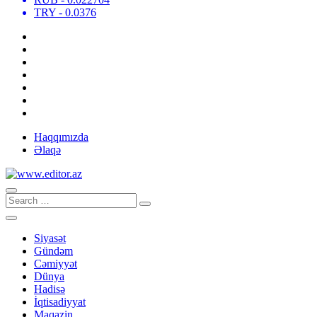
TRY
- 0.0376
Haqqımızda
Əlaqə
Siyasət
Gündəm
Cəmiyyət
Dünya
Hadisə
İqtisadiyyat
Maqazin