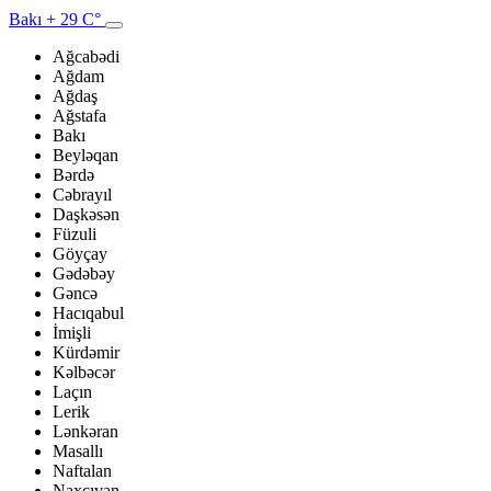
Bakı
+ 29 C°
Ağcabədi
Ağdam
Ağdaş
Ağstafa
Bakı
Beyləqan
Bərdə
Cəbrayıl
Daşkəsən
Füzuli
Göyçay
Gədəbəy
Gəncə
Hacıqabul
İmişli
Kürdəmir
Kəlbəcər
Laçın
Lerik
Lənkəran
Masallı
Naftalan
Naxçıvan