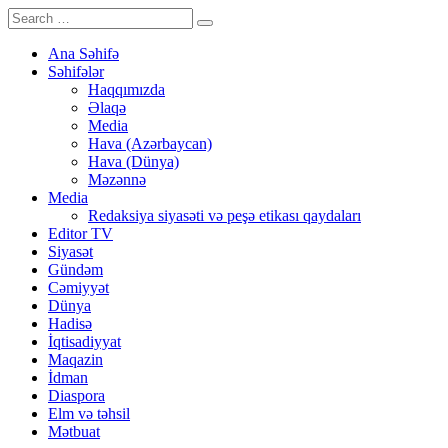
Ana Səhifə
Səhifələr
Haqqımızda
Əlaqə
Media
Hava (Azərbaycan)
Hava (Dünya)
Məzənnə
Media
Redaksiya siyasəti və peşə etikası qaydaları
Editor TV
Siyasət
Gündəm
Cəmiyyət
Dünya
Hadisə
İqtisadiyyat
Maqazin
İdman
Diaspora
Elm və təhsil
Mətbuat