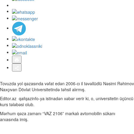
Tovuzda yol qəzasında vəfat edən 2006-cı il təvəllüdlü Nəsimi Rəhimov
Naxçıvan Dövlət Universitetində təhsil alırmış.
Editor.az qafqazinfo-ya istinadən xəbər verir ki, o, universitetin üçüncü
kurs tələbəsi olub.
Mərhum qəza zamanı “VAZ 2106” markalı avtomobilin sükanı
arxasında imiş.