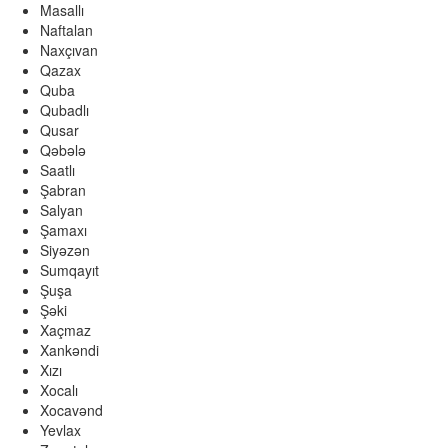
Masallı
Naftalan
Naxçıvan
Qazax
Quba
Qubadlı
Qusar
Qəbələ
Saatlı
Şabran
Salyan
Şamaxı
Siyəzən
Sumqayıt
Şuşa
Şəki
Xaçmaz
Xankəndi
Xızı
Xocalı
Xocavənd
Yevlax