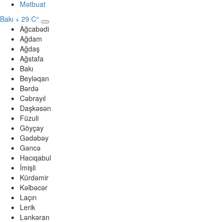
Mətbuat
Bakı
+ 29 C°
Ağcabədi
Ağdam
Ağdaş
Ağstafa
Bakı
Beyləqan
Bərdə
Cəbrayıl
Daşkəsən
Füzuli
Göyçay
Gədəbəy
Gəncə
Hacıqabul
İmişli
Kürdəmir
Kəlbəcər
Laçın
Lerik
Lənkəran