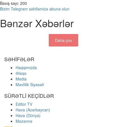
Baxış sayı:
200
Bizim Telegram səhifəmizə abunə olun
Bənzər Xəbərlər
Daha çox
SƏHİFƏLƏR
Haqqımızda
Əlaqə
Media
Məxfilik Siyasəti
SÜRƏTLİ KEÇİDLƏR
Editor TV
Hava (Azərbaycan)
Hava (Dünya)
Məzənnə