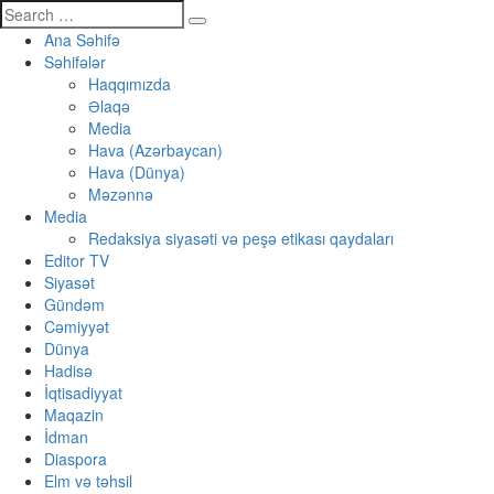
Ana Səhifə
Səhifələr
Haqqımızda
Əlaqə
Media
Hava (Azərbaycan)
Hava (Dünya)
Məzənnə
Media
Redaksiya siyasəti və peşə etikası qaydaları
Editor TV
Siyasət
Gündəm
Cəmiyyət
Dünya
Hadisə
İqtisadiyyat
Maqazin
İdman
Diaspora
Elm və təhsil