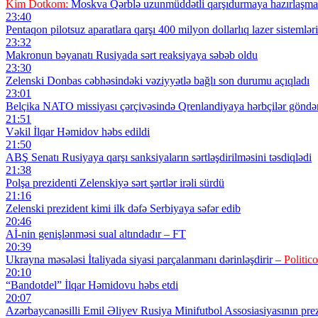
Kim Dotkom:
Moskva Qərblə uzunmüddətli qarşıdurmaya hazırlaşmal
23:40
Pentaqon pilotsuz aparatlara qarşı 400 milyon dollarlıq lazer sistemləri 
23:32
Makronun bəyanatı Rusiyada sərt reaksiyaya səbəb oldu
23:30
Zelenski Donbas cəbhəsindəki vəziyyətlə bağlı son durumu açıqladı
23:01
Belçika NATO missiyası çərçivəsində Qrenlandiyaya hərbçilər göndə
21:51
Vəkil İlqar Həmidov həbs edildi
21:50
ABŞ Senatı Rusiyaya qarşı sanksiyaların sərtləşdirilməsini təsdiqlədi
21:38
Polşa prezidenti Zelenskiyə sərt şərtlər irəli sürdü
21:16
Zelenski prezident kimi ilk dəfə Serbiyaya səfər edib
20:46
Aİ-nin genişlənməsi sual altındadır – FT
20:39
Ukrayna məsələsi İtaliyada siyasi parçalanmanı dərinləşdirir –
Politico
20:10
“Bandotdel” İlqar Həmidovu həbs etdi
20:07
Azərbaycanəsilli Emil Əliyev Rusiya Minifutbol Assosiasiyasının prezi