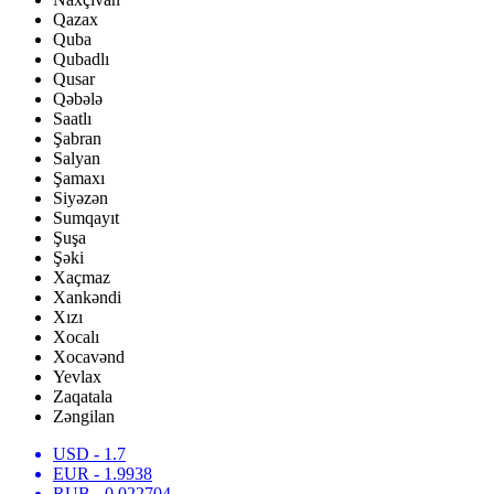
Qazax
Quba
Qubadlı
Qusar
Qəbələ
Saatlı
Şabran
Salyan
Şamaxı
Siyəzən
Sumqayıt
Şuşa
Şəki
Xaçmaz
Xankəndi
Xızı
Xocalı
Xocavənd
Yevlax
Zaqatala
Zəngilan
USD
- 1.7
EUR
- 1.9938
RUB
- 0.022704