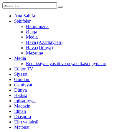
Ana Səhifə
Səhifələr
Haqqımızda
Əlaqə
Media
Hava (Azərbaycan)
Hava (Dünya)
Məzənnə
Media
Redaksiya siyasəti və peşə etikası qaydaları
Editor TV
Siyasət
Gündəm
Cəmiyyət
Dünya
Hadisə
İqtisadiyyat
Maqazin
İdman
Diaspora
Elm və təhsil
Mətbuat