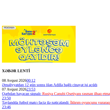
XƏBƏR LENTİ
08 Avqust 2026
00:12
Əməliyyatdan 12 gün sonra ölən Adillə bağlı cinayət işi açıldı
07 Avqust 2026
23:53
Qərbdən həyəcan siqnalı:
Rusiya Cənubi Osetiyanı rəsmən ilhaq etməy
23:50
Taylandda futbol matçı faciə ilə nəticələndi:
İldırım oyunçunu vuraraq
23:46