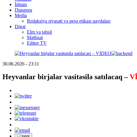
İdman
Diaspora
Media
Redaksiya siyasəti və peşə etikası qaydaları
Digər
Elm və təhsil
Mətbuat
Editor TV
30.06.2026 - 23:11
Heyvanlar birjalar vasitəsilə satılacaq –
V