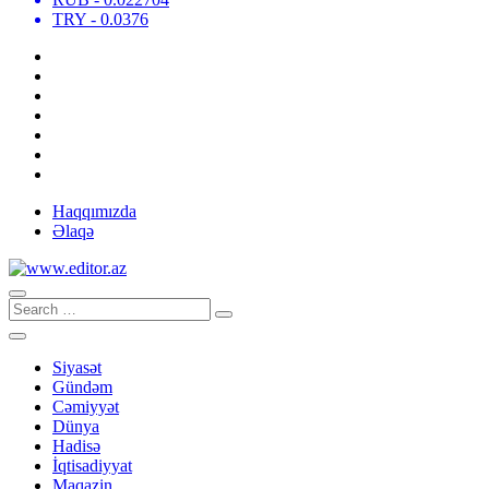
TRY
- 0.0376
Haqqımızda
Əlaqə
Siyasət
Gündəm
Cəmiyyət
Dünya
Hadisə
İqtisadiyyat
Maqazin