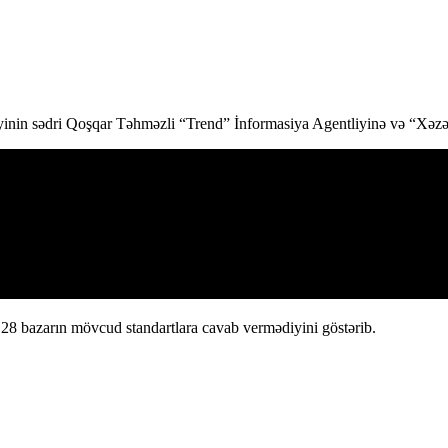
yinin sədri Qoşqar Təhməzli “Trend” İnformasiya Agentliyinə və “Xəz
r 28 bazarın mövcud standartlara cavab vermədiyini göstərib.