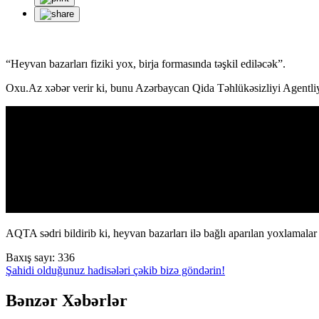
“Heyvan bazarları fiziki yox, birja formasında təşkil ediləcək”.
Oxu.Az xəbər verir ki, bunu Azərbaycan Qida Təhlükəsizliyi Agentli
AQTA sədri bildirib ki, heyvan bazarları ilə bağlı aparılan yoxlamala
Baxış sayı:
336
Şahidi olduğunuz hadisələri çəkib bizə göndərin!
Bənzər Xəbərlər