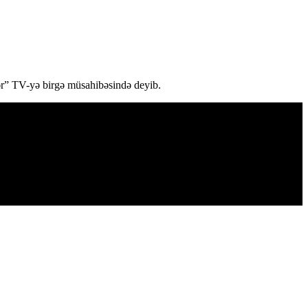
ər” TV-yə birgə müsahibəsində deyib.