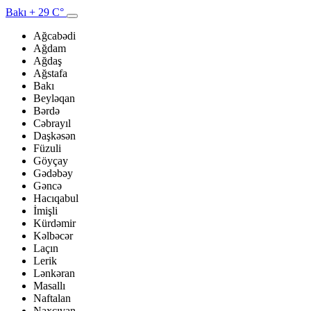
Bakı
+ 29 C°
Ağcabədi
Ağdam
Ağdaş
Ağstafa
Bakı
Beyləqan
Bərdə
Cəbrayıl
Daşkəsən
Füzuli
Göyçay
Gədəbəy
Gəncə
Hacıqabul
İmişli
Kürdəmir
Kəlbəcər
Laçın
Lerik
Lənkəran
Masallı
Naftalan
Naxçıvan