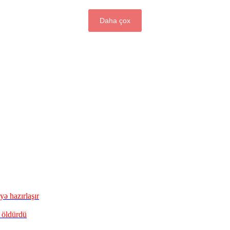
Daha çox
ə hazırlaşır
 öldürdü