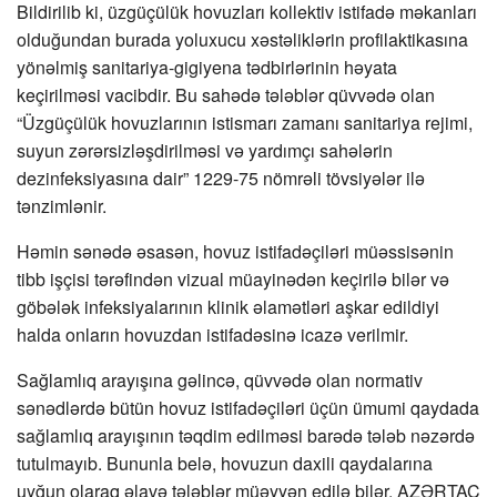
Bildirilib ki, üzgüçülük hovuzları kollektiv istifadə məkanları
olduğundan burada yoluxucu xəstəliklərin profilaktikasına
yönəlmiş sanitariya-gigiyena tədbirlərinin həyata
keçirilməsi vacibdir. Bu sahədə tələblər qüvvədə olan
“Üzgüçülük hovuzlarının istismarı zamanı sanitariya rejimi,
suyun zərərsizləşdirilməsi və yardımçı sahələrin
dezinfeksiyasına dair” 1229-75 nömrəli tövsiyələr ilə
tənzimlənir.
Həmin sənədə əsasən, hovuz istifadəçiləri müəssisənin
tibb işçisi tərəfindən vizual müayinədən keçirilə bilər və
göbələk infeksiyalarının klinik əlamətləri aşkar edildiyi
halda onların hovuzdan istifadəsinə icazə verilmir.
Sağlamlıq arayışına gəlincə, qüvvədə olan normativ
sənədlərdə bütün hovuz istifadəçiləri üçün ümumi qaydada
sağlamlıq arayışının təqdim edilməsi barədə tələb nəzərdə
tutulmayıb. Bununla belə, hovuzun daxili qaydalarına
uyğun olaraq əlavə tələblər müəyyən edilə bilər. AZƏRTAC