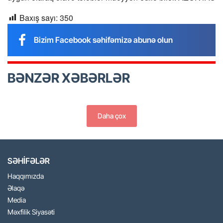
Baxış sayı:
350
Bizim Facebook səhifəmizə abunə olun
BƏNZƏR XƏBƏRLƏR
Daha çox
SƏHİFƏLƏR
Haqqımızda
Əlaqə
Media
Məxfilik Siyasəti