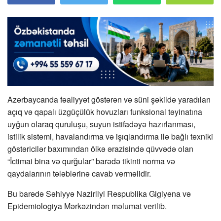
Azərbaycanda fəaliyyət göstərən və süni şəkildə yaradılan
açıq və qapalı üzgüçülük hovuzları funksional təyinatına
uyğun olaraq quruluşu, suyun istifadəyə hazırlanması,
istilik sistemi, havalandırma və işıqlandırma ilə bağlı texniki
göstəricilər baxımından ölkə ərazisində qüvvədə olan
“İctimai bina və qurğular” barədə tikinti norma və
qaydalarının tələblərinə cavab verməlidir.
Bu barədə Səhiyyə Nazirliyi Respublika Gigiyena və
Epidemiologiya Mərkəzindən məlumat verilib.