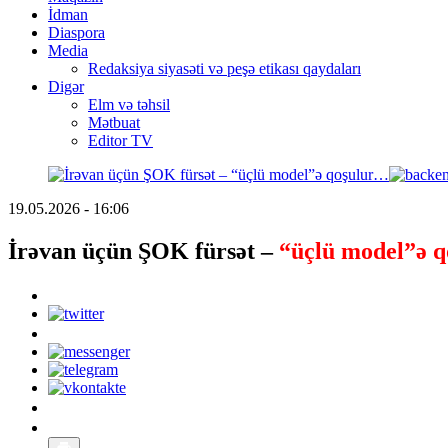
İdman
Diaspora
Media
Redaksiya siyasəti və peşə etikası qaydaları
Digər
Elm və təhsil
Mətbuat
Editor TV
19.05.2026 - 16:06
İrəvan üçün ŞOK fürsət –
“üçlü model”ə 