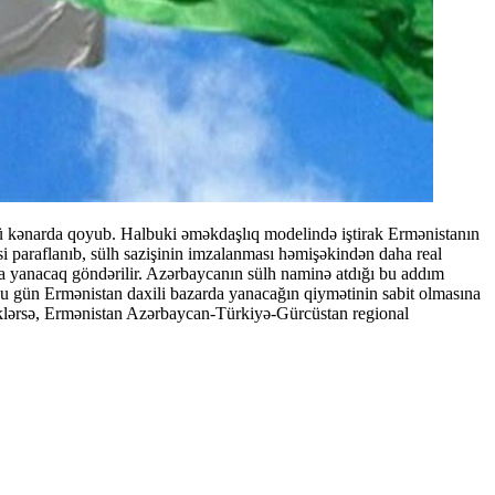
nü kənarda qoyub. Halbuki əməkdaşlıq modelində iştirak Ermənistanın
si paraflanıb, sülh sazişinin imzalanması həmişəkindən daha real
a yanacaq göndərilir. Azərbaycanın sülh naminə atdığı bu addım
 Bu gün Ermənistan daxili bazarda yanacağın qiymətinin sabit olmasına
əklərsə, Ermənistan Azərbaycan-Türkiyə-Gürcüstan regional