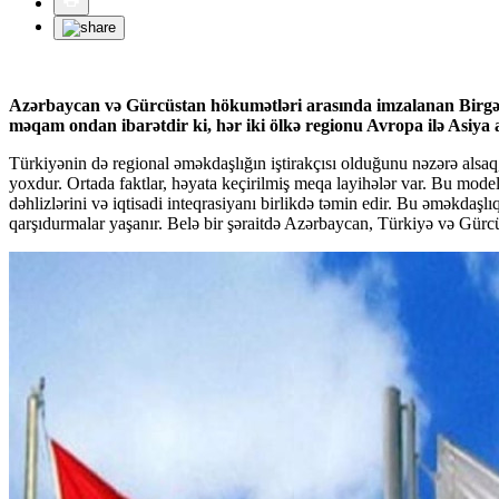
Azərbaycan və Gürcüstan hökumətləri arasında imzalanan Birgə K
məqam ondan ibarətdir ki, hər iki ölkə regionu Avropa ilə Asiya a
Türkiyənin də regional əməkdaşlığın iştirakçısı olduğunu nəzərə alsa
yoxdur. Ortada faktlar, həyata keçirilmiş meqa layihələr var. Bu model 
dəhlizlərini və iqtisadi inteqrasiyanı birlikdə təmin edir. Bu əməkda
qarşıdurmalar yaşanır. Belə bir şəraitdə Azərbaycan, Türkiyə və Gürcü