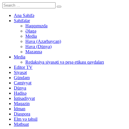
Ana Səhifə
Səhifələr
Haqqımızda
Əlaqə
Media
Hava (Azərbaycan)
Hava (Dünya)
Məzənnə
Media
Redaksiya siyasəti və peşə etikası qaydaları
Editor TV
Siyasət
Gündəm
Cəmiyyət
Dünya
Hadisə
İqtisadiyyat
Maqazin
İdman
Diaspora
Elm və təhsil
Mətbuat