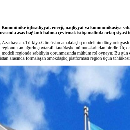
ommünike iqtisadiyyat, enerji, nəqliyyat və kommunikasiya sahəl
rasında əsas bağlantı habına çevirmək istiqamətində ortaq siyasi i
q, Azərbaycan-Türkiyə-Gürcüstan əməkdaşlıq modelinin dünyamiqyaslı la
regionun ən uğurlu çoxtərəfli tərəfdaşlıq nümunələrindən biridir. Üç qon
şlıq modeli regionda sabitliyin qorunmasında mühüm rol oynayır. Bu gün 
stan arasında formalaşan əməkdaşlıq platforması region üçün təhlükəsiz