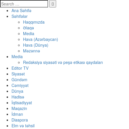
Ana Səhifə
Səhifələr
Haqqımızda
Əlaqə
Media
Hava (Azərbaycan)
Hava (Dünya)
Məzənnə
Media
Redaksiya siyasəti və peşə etikası qaydaları
Editor TV
Siyasət
Gündəm
Cəmiyyət
Dünya
Hadisə
İqtisadiyyat
Maqazin
İdman
Diaspora
Elm və təhsil