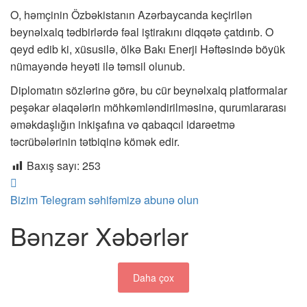
O, həmçinin Özbəkistanın Azərbaycanda keçirilən
beynəlxalq tədbirlərdə fəal iştirakını diqqətə çatdırıb. O
qeyd edib ki, xüsusilə, ölkə Bakı Enerji Həftəsində böyük
nümayəndə heyəti ilə təmsil olunub.
Diplomatın sözlərinə görə, bu cür beynəlxalq platformalar
peşəkar əlaqələrin möhkəmləndirilməsinə, qurumlararası
əməkdaşlığın inkişafına və qabaqcıl idarəetmə
təcrübələrinin tətbiqinə kömək edir.
Baxış sayı:
253
Bizim Telegram səhifəmizə abunə olun
Bənzər Xəbərlər
Daha çox