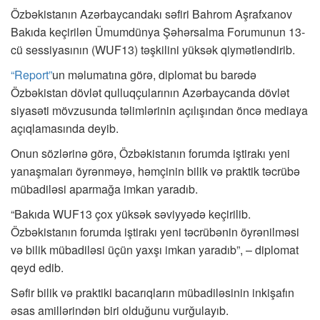
Özbəkistanın Azərbaycandakı səfiri Bahrom Aşrafxanov
Bakıda keçirilən Ümumdünya Şəhərsalma Forumunun 13-
cü sessiyasının (WUF13) təşkilini yüksək qiymətləndirib.
“Report”
un məlumatına görə, diplomat bu barədə
Özbəkistan dövlət qulluqçularının Azərbaycanda dövlət
siyasəti mövzusunda təlimlərinin açılışından öncə mediaya
açıqlamasında deyib.
Onun sözlərinə görə, Özbəkistanın forumda iştirakı yeni
yanaşmaları öyrənməyə, həmçinin bilik və praktik təcrübə
mübadiləsi aparmağa imkan yaradıb.
“Bakıda WUF13 çox yüksək səviyyədə keçirilib.
Özbəkistanın forumda iştirakı yeni təcrübənin öyrənilməsi
və bilik mübadiləsi üçün yaxşı imkan yaradıb”, – diplomat
qeyd edib.
Səfir bilik və praktiki bacarıqların mübadiləsinin inkişafın
əsas amillərindən biri olduğunu vurğulayıb.