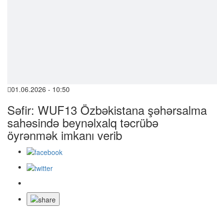
01.06.2026 - 10:50
Səfir: WUF13 Özbəkistana şəhərsalma
sahəsində beynəlxalq təcrübə
öyrənmək imkanı verib