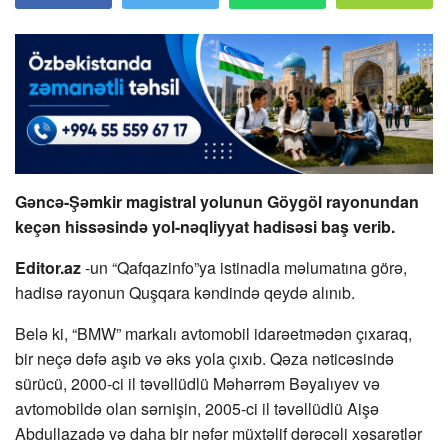
Gəncə-Şəmkir magistral yolunun Göygöl rayonundan
keçən hissəsində yol-nəqliyyat hadisəsi baş verib.
Editor.az
-un “Qafqazinfo”ya istinadla məlumatına görə,
hadisə rayonun Quşqara kəndində qeydə alınıb.
Belə ki, “BMW” markalı avtomobil idarəetmədən çıxaraq,
bir neçə dəfə aşıb və əks yola çıxıb. Qəza nəticəsində
sürücü, 2000-ci il təvəllüdlü Məhərrəm Bəyalıyev və
avtomobildə olan sərnişin, 2005-ci il təvəllüdlü Aişə
Abdullazadə və daha bir nəfər müxtəlif dərəcəli xəsarətlər