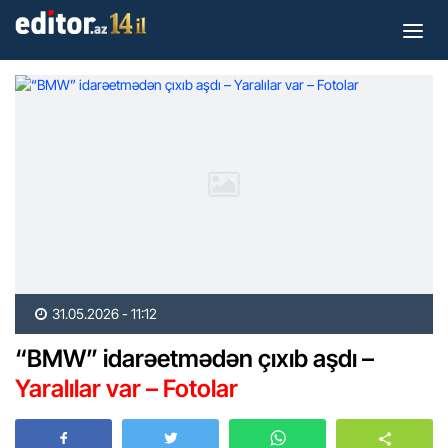
31.05.2026 - 11:12
“BMW” idarəetmədən çıxıb aşdı –
Yaralılar var – Fotolar