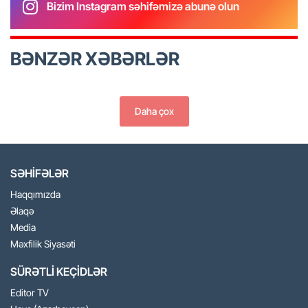
Bizim Instagram səhifəmizə abunə olun
BƏNZƏR XƏBƏRLƏR
Daha çox
SƏHİFƏLƏR
Haqqımızda
Əlaqə
Media
Məxfilik Siyasəti
SÜRƏTLİ KEÇİDLƏR
Editor TV