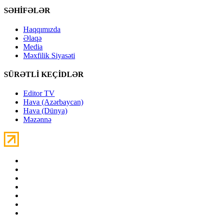
SƏHİFƏLƏR
Haqqımızda
Əlaqə
Media
Məxfilik Siyasəti
SÜRƏTLİ KEÇİDLƏR
Editor TV
Hava (Azərbaycan)
Hava (Dünya)
Məzənnə