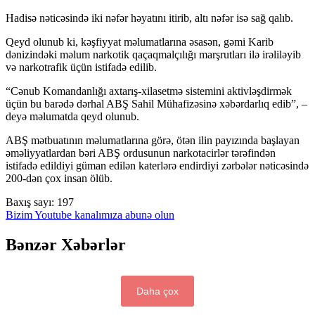
Hadisə nəticəsində iki nəfər həyatını itirib, altı nəfər isə sağ qalıb.
Qeyd olunub ki, kəşfiyyat məlumatlarına əsasən, gəmi Karib
dənizindəki məlum narkotik qaçaqmalçılığı marşrutları ilə irəliləyib
və narkotrafik üçün istifadə edilib.
“Cənub Komandanlığı axtarış-xilasetmə sistemini aktivləşdirmək
üçün bu barədə dərhal ABŞ Sahil Mühafizəsinə xəbərdarlıq edib”, –
deyə məlumatda qeyd olunub.
ABŞ mətbuatının məlumatlarına görə, ötən ilin payızında başlayan
əməliyyatlardan bəri ABŞ ordusunun narkotacirlər tərəfindən
istifadə edildiyi güman edilən katerlərə endirdiyi zərbələr nəticəsində
200-dən çox insan ölüb.
Baxış sayı:
197
Bizim Youtube kanalımıza abunə olun
Bənzər Xəbərlər
Daha çox