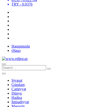
TRY
- 0.0376
Haqqımızda
Əlaqə
Siyasət
Gündəm
Cəmiyyət
Dünya
Hadisə
İqtisadiyyat
Maqazin