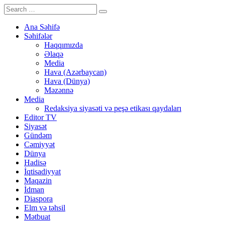
Ana Səhifə
Səhifələr
Haqqımızda
Əlaqə
Media
Hava (Azərbaycan)
Hava (Dünya)
Məzənnə
Media
Redaksiya siyasəti və peşə etikası qaydaları
Editor TV
Siyasət
Gündəm
Cəmiyyət
Dünya
Hadisə
İqtisadiyyat
Maqazin
İdman
Diaspora
Elm və təhsil
Mətbuat