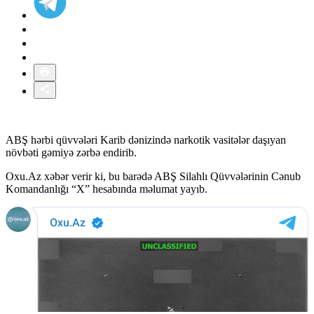
ABŞ hərbi qüvvələri Karib dənizində narkotik vasitələr daşıyan
növbəti gəmiyə zərbə endirib.
Oxu.Az xəbər verir ki, bu barədə ABŞ Silahlı Qüvvələrinin Cənub
Komandanlığı “X” hesabında məlumat yayıb.