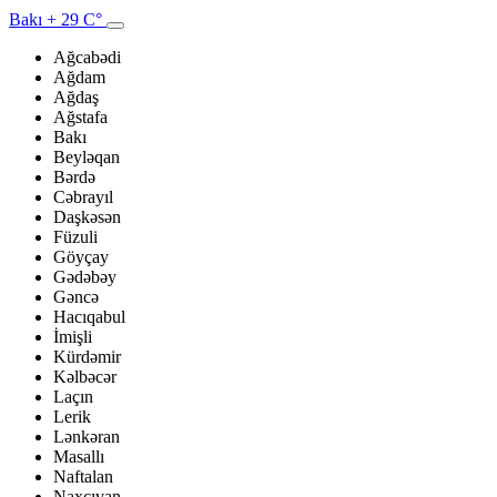
Bakı
+ 29 C°
Ağcabədi
Ağdam
Ağdaş
Ağstafa
Bakı
Beyləqan
Bərdə
Cəbrayıl
Daşkəsən
Füzuli
Göyçay
Gədəbəy
Gəncə
Hacıqabul
İmişli
Kürdəmir
Kəlbəcər
Laçın
Lerik
Lənkəran
Masallı
Naftalan
Naxçıvan