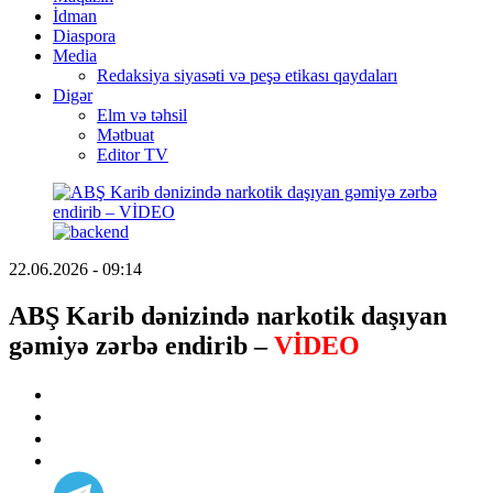
İdman
Diaspora
Media
Redaksiya siyasəti və peşə etikası qaydaları
Digər
Elm və təhsil
Mətbuat
Editor TV
22.06.2026 - 09:14
ABŞ Karib dənizində narkotik daşıyan
gəmiyə zərbə endirib –
VİDEO