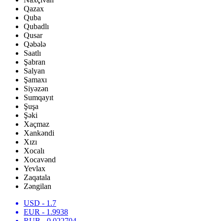
Qazax
Quba
Qubadlı
Qusar
Qəbələ
Saatlı
Şabran
Salyan
Şamaxı
Siyəzən
Sumqayıt
Şuşa
Şəki
Xaçmaz
Xankəndi
Xızı
Xocalı
Xocavənd
Yevlax
Zaqatala
Zəngilan
USD
- 1.7
EUR
- 1.9938
RUB
- 0.022704