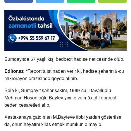
Sumqayıtda 57 yaşlı kişi bədbəxt hadisə nəticəsində ölüb.
Editor.az
“Report”a istinadən verir ki, hadisə şəhərin 9-cu
mikrorayon ərazisində qeydə alınıb.
Belə ki, Sumqayıt şəhər sakini, 1969-cu il təvəllüdlü
Mehman Həsən oğlu Baytev yıxılıb və müxtəlif dərəcəli
bədən xəsarətləri alıb.
Xəstəxanaya çatdırılan M.Baytevə tibbi yardım göstərilsə
də, onun həyatını xilas etmək mümkün olmayıb.