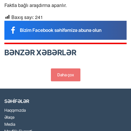
Faktla bağlı araşdırma aparılır.
Baxış sayı:
241
Bizim Facebook səhifəmizə abunə olun
BƏNZƏR XƏBƏRLƏR
Daha çox
SƏHİFƏLƏR
Haqqımızda
Əlaqə
Media