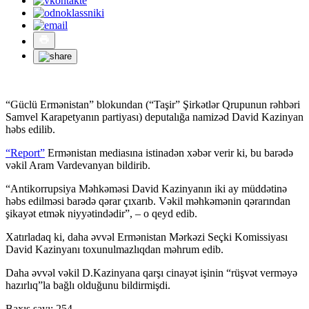
“Güclü Ermənistan” blokundan (“Taşir” Şirkətlər Qrupunun rəhbəri
Samvel Karapetyanın partiyası) deputalığa namizəd David Kazinyan
həbs edilib.
“Report”
Ermənistan mediasına istinadən xəbər verir ki, bu barədə
vəkil Aram Vardevanyan bildirib.
“Antikorrupsiya Məhkəməsi David Kazinyanın iki ay müddətinə
həbs edilməsi barədə qərar çıxarıb. Vəkil məhkəmənin qərarından
şikayət etmək niyyətindədir”, – o qeyd edib.
Xatırladaq ki, daha əvvəl Ermənistan Mərkəzi Seçki Komissiyası
David Kazinyanı toxunulmazlıqdan məhrum edib.
Daha əvvəl vəkil D.Kazinyana qarşı cinayət işinin “rüşvət verməyə
hazırlıq”la bağlı olduğunu bildirmişdi.
Baxış sayı:
254