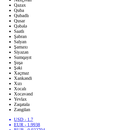
Qazax
Quba
Qubadlı
Qusar
Qəbələ
Saatlı
Şabran
Salyan
Şamaxı
Siyəzən
Sumqayıt
Şuşa
Şəki
Xaçmaz
Xankəndi
Xızı
Xocalı
Xocavənd
Yevlax
Zaqatala
Zəngilan
USD
- 1.7
EUR
- 1.9938
RUB
- 0.022704