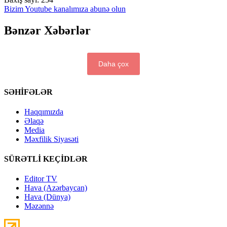
Bizim Youtube kanalımıza abunə olun
Bənzər Xəbərlər
Daha çox
SƏHİFƏLƏR
Haqqımızda
Əlaqə
Media
Məxfilik Siyasəti
SÜRƏTLİ KEÇİDLƏR
Editor TV
Hava (Azərbaycan)
Hava (Dünya)
Məzənnə