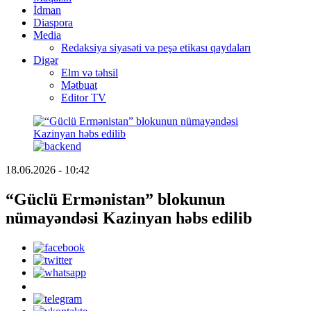
İdman
Diaspora
Media
Redaksiya siyasəti və peşə etikası qaydaları
Digər
Elm və təhsil
Mətbuat
Editor TV
18.06.2026 - 10:42
“Güclü Ermənistan” blokunun
nümayəndəsi Kazinyan həbs edilib