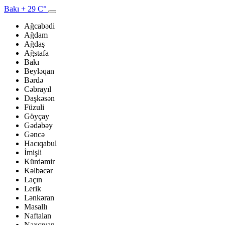
Bakı
+ 29 C°
Ağcabədi
Ağdam
Ağdaş
Ağstafa
Bakı
Beyləqan
Bərdə
Cəbrayıl
Daşkəsən
Füzuli
Göyçay
Gədəbəy
Gəncə
Hacıqabul
İmişli
Kürdəmir
Kəlbəcər
Laçın
Lerik
Lənkəran
Masallı
Naftalan
Naxçıvan