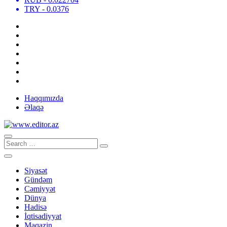
TRY
- 0.0376
Haqqımızda
Əlaqə
Siyasət
Gündəm
Cəmiyyət
Dünya
Hadisə
İqtisadiyyat
Maqazin