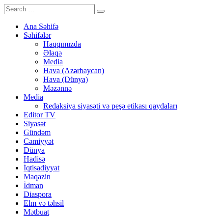
Ana Səhifə
Səhifələr
Haqqımızda
Əlaqə
Media
Hava (Azərbaycan)
Hava (Dünya)
Məzənnə
Media
Redaksiya siyasəti və peşə etikası qaydaları
Editor TV
Siyasət
Gündəm
Cəmiyyət
Dünya
Hadisə
İqtisadiyyat
Maqazin
İdman
Diaspora
Elm və təhsil
Mətbuat