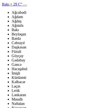
Bakı
+ 29 C°
Ağcabədi
Ağdam
Ağdaş
Ağstafa
Bakı
Beyləqan
Bərdə
Cəbrayıl
Daşkəsən
Füzuli
Göyçay
Gədəbəy
Gəncə
Hacıqabul
İmişli
Kürdəmir
Kəlbəcər
Laçın
Lerik
Lənkəran
Masallı
Naftalan
Naxçıvan