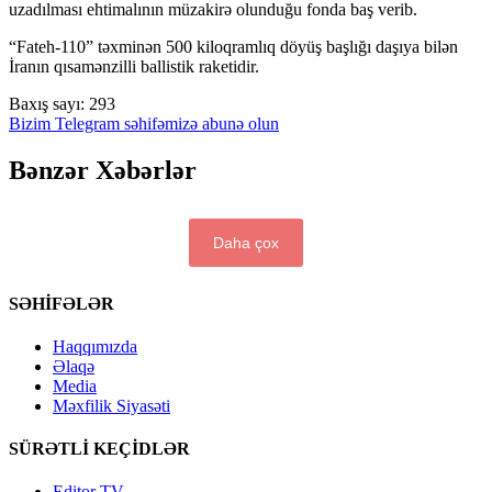
uzadılması ehtimalının müzakirə olunduğu fonda baş verib.
“Fateh-110” təxminən 500 kiloqramlıq döyüş başlığı daşıya bilən
İranın qısamənzilli ballistik raketidir.
Baxış sayı:
293
Bizim Telegram səhifəmizə abunə olun
Bənzər Xəbərlər
Daha çox
SƏHİFƏLƏR
Haqqımızda
Əlaqə
Media
Məxfilik Siyasəti
SÜRƏTLİ KEÇİDLƏR
Editor TV