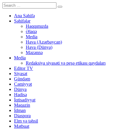
Ana Səhifə
Səhifələr
Haqqımızda
Əlaqə
Media
Hava (Azərbaycan)
Hava (Dünya)
Məzənnə
Media
Redaksiya siyasəti və peşə etikası qaydaları
Editor TV
Siyasət
Gündəm
Cəmiyyət
Dünya
Hadisə
İqtisadiyyat
Maqazin
İdman
Diaspora
Elm və təhsil
Mətbuat