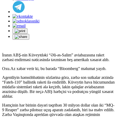
İranın ABŞ-nin Küveytdəki “Əli-əs-Salim” aviabazasına raket
zərbəsi endirməsi nəticəsində təxminən beş amerikalı xəsarət alıb.
Oxu.Az xəbər verir ki, bu barədə “Bloomberg” məlumat yayıb.
Agentliyin həmsöhbətinin sözlərinə görə, zərbə son sutkalar ərzində
“Fateh-110” ballistik raketi ilə endirilib. Küveytin hava hücumundan
müdafiə sistemləri raketi ələ keçirib, lakin qalıqlar aviabazanın
ərazisinə düşüb. Bir neçə ABŞ hərbçisi və podratçısı yüngül xəsarət
alıblar.
Həmçinin hər birinin dəyəri təqribən 30 milyon dollar olan iki “MQ-
9 Reaper” zərbə pilotsuz uçuş aparatı zədələnib, biri isə məhv edilib.
Zərbə Vaşinqtonda apreldən qüvvədə olan atəşkəs rejiminin