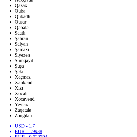
Qazax
Quba
Qubadlı
Qusar
Qəbələ
Saatlı
Şabran
Salyan
Şamaxı
Siyəzən
Sumqayıt
Şuşa
Şəki
Xaçmaz
Xankəndi
Xızı
Xocalı
Xocavənd
Yevlax
Zaqatala
Zəngilan
USD
- 1.7
EUR
- 1.9938
RUB
- 0.022704