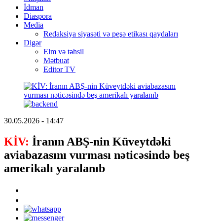
İdman
Diaspora
Media
Redaksiya siyasəti və peşə etikası qaydaları
Digər
Elm və təhsil
Mətbuat
Editor TV
30.05.2026 - 14:47
KİV:
İranın ABŞ-nin Küveytdəki
aviabazasını vurması nəticəsində beş
amerikalı yaralanıb