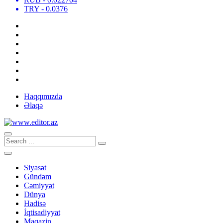
TRY
- 0.0376
Haqqımızda
Əlaqə
Siyasət
Gündəm
Cəmiyyət
Dünya
Hadisə
İqtisadiyyat
Maqazin