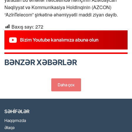
Nəqliyyat və Kommunikasiya Holdinqinin (AZCON)
“AzInTelecom” şirkətinə əhəmiyyətli maddi ziyan dəyib.
Baxış sayı:
272
Bizim Youtube kanalımıza abunə olun
BƏNZƏR XƏBƏRLƏR
Daha çox
SƏHİFƏLƏR
Haqqımızda
Əlaqə