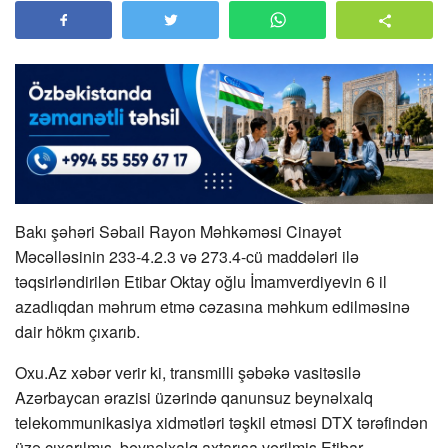
Bakı şəhəri Səbail Rayon Məhkəməsi Cinayət
Məcəlləsinin 233-4.2.3 və 273.4-cü maddələri ilə
təqsirləndirilən Etibar Oktay oğlu İmamverdiyevin 6 il
azadlıqdan məhrum etmə cəzasına məhkum edilməsinə
dair hökm çıxarıb.
Oxu.Az xəbər verir ki, transmilli şəbəkə vasitəsilə
Azərbaycan ərazisi üzərində qanunsuz beynəlxalq
telekommunikasiya xidmətləri təşkil etməsi DTX tərəfindən
üzə çıxarılmış, beynəlxalq axtarışa verilmiş Etibar