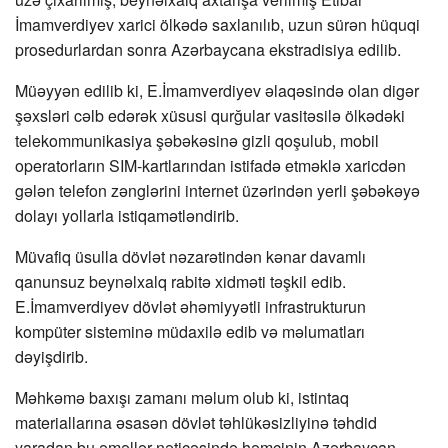
İmamverdiyev xarici ölkədə saxlanılıb, uzun sürən hüquqi
prosedurlardan sonra Azərbaycana ekstradisiya edilib.
Müəyyən edilib ki, E.İmamverdiyev əlaqəsində olan digər
şəxsləri cəlb edərək xüsusi qurğular vasitəsilə ölkədəki
telekommunikasiya şəbəkəsinə gizli qoşulub, mobil
operatorların SIM-kartlarından istifadə etməklə xaricdən
gələn telefon zənglərini internet üzərindən yerli şəbəkəyə
dolayı yollarla istiqamətləndirib.
Müvafiq üsulla dövlət nəzarətindən kənar davamlı
qanunsuz beynəlxalq rabitə xidməti təşkil edib.
E.İmamverdiyev dövlət əhəmiyyətli infrastrukturun
kompüter sisteminə müdaxilə edib və məlumatları
dəyişdirib.
Məhkəmə baxışı zamanı məlum olub ki, istintaq
materiallarına əsasən dövlət təhlükəsizliyinə təhdid
yaradan bu əməllər nəticəsində həmçinin Azərbaycan