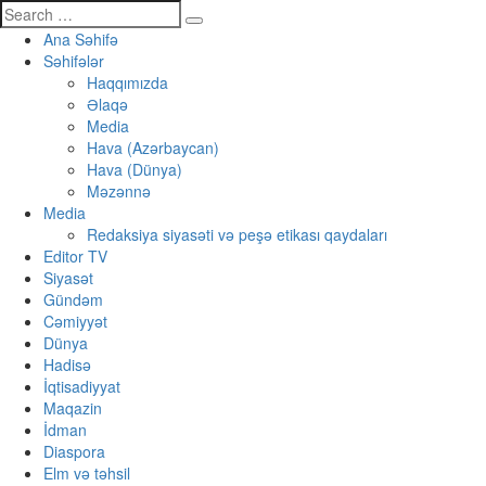
Ana Səhifə
Səhifələr
Haqqımızda
Əlaqə
Media
Hava (Azərbaycan)
Hava (Dünya)
Məzənnə
Media
Redaksiya siyasəti və peşə etikası qaydaları
Editor TV
Siyasət
Gündəm
Cəmiyyət
Dünya
Hadisə
İqtisadiyyat
Maqazin
İdman
Diaspora
Elm və təhsil