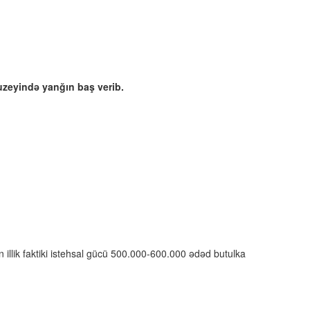
uzeyində yanğın baş verib.
 illik faktiki istehsal gücü 500.000-600.000 ədəd butulka