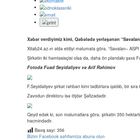
Xəbər verdiyimiz kimi, Qəbələdə yerləşənən “Savala
Xitab24.az-ın əldə etdiyi məlumata görə, “Savalan– ASPI
Şirkətin iki həmtəsisçisi olsa da, daha ön plandakı şəxs F
Fotoda Fuad Seyidəliyev və Arif Rəhimov
F.Seyidəliyev şirkət rəhbəri kimi tədbirlərə qatılıb, bir sıra
Zavodun direktoru isə Əjdər Şəfizadədir.
Qeyd edək ki, son məlumatlara görə, şirkətin 350 hektarlı
həcmindədir.
Baxış sayı:
356
Bizim Facebook səhifəmizə abunə olun