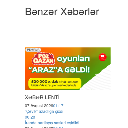
Bənzər Xəbərlər
XƏBƏR LENTİ
07 Avqust 2026
01:17
“Çevik” azadlığa çıxdı
00:28
İranda partlayış səsləri eşidildi