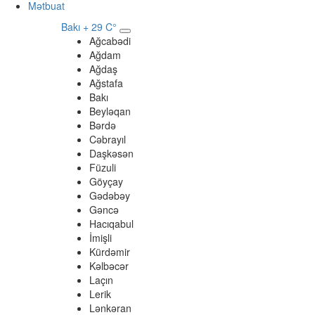
Mətbuat
Bakı
+ 29 C°
Ağcabədi
Ağdam
Ağdaş
Ağstafa
Bakı
Beyləqan
Bərdə
Cəbrayıl
Daşkəsən
Füzuli
Göyçay
Gədəbəy
Gəncə
Hacıqabul
İmişli
Kürdəmir
Kəlbəcər
Laçın
Lerik
Lənkəran