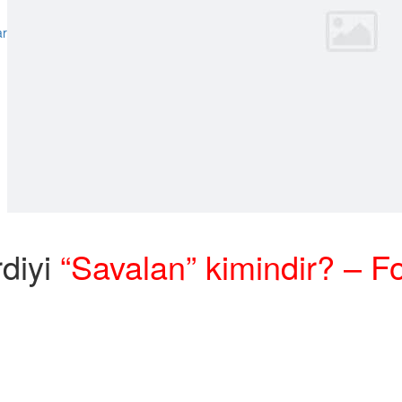
rdiyi
“Savalan” kimindir? –
Fo