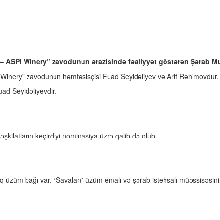
n– ASPI Winery” zavodunun ərazisində fəaliyyət göstərən Şərab M
 Winery” zavodunun həmtəsisçisi Fuad Seyidəliyev və Arif Rəhimovdur.
uad Seyidəliyevdir.
 təşkilatların keçirdiyi nominasiya üzrə qalib də olub.
q üzüm bağı var. “Savalan” üzüm emalı və şərab istehsalı müəssisəsinin