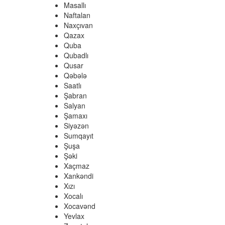
Masallı
Naftalan
Naxçıvan
Qazax
Quba
Qubadlı
Qusar
Qəbələ
Saatlı
Şabran
Salyan
Şamaxı
Siyəzən
Sumqayıt
Şuşa
Şəki
Xaçmaz
Xankəndi
Xızı
Xocalı
Xocavənd
Yevlax