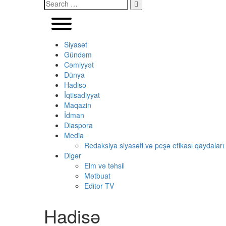
Siyasət
Gündəm
Cəmiyyət
Dünya
Hadisə
İqtisadiyyat
Maqazin
İdman
Diaspora
Media
Redaksiya siyasəti və peşə etikası qaydaları
Digər
Elm və təhsil
Mətbuat
Editor TV
Hadisə