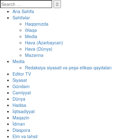
Ana Səhifə
Səhifələr
Haqqımızda
Əlaqə
Media
Hava (Azərbaycan)
Hava (Dünya)
Məzənnə
Media
Redaksiya siyasəti və peşə etikası qaydaları
Editor TV
Siyasət
Gündəm
Cəmiyyət
Dünya
Hadisə
İqtisadiyyat
Maqazin
İdman
Diaspora
Elm və təhsil