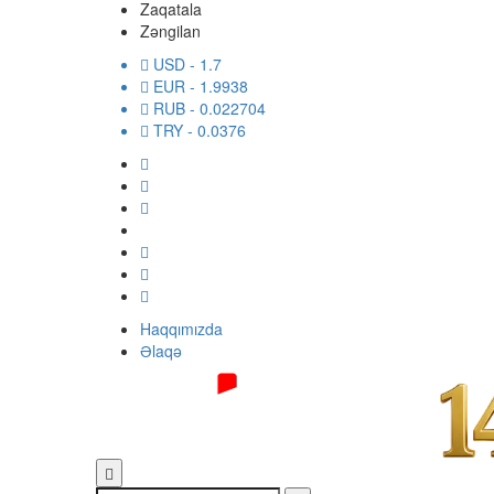
Zaqatala
Zəngilan
USD
- 1.7
EUR
- 1.9938
RUB
- 0.022704
TRY
- 0.0376
Haqqımızda
Əlaqə