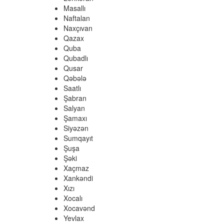
Masallı
Naftalan
Naxçıvan
Qazax
Quba
Qubadlı
Qusar
Qəbələ
Saatlı
Şabran
Salyan
Şamaxı
Siyəzən
Sumqayıt
Şuşa
Şəki
Xaçmaz
Xankəndi
Xızı
Xocalı
Xocavənd
Yevlax