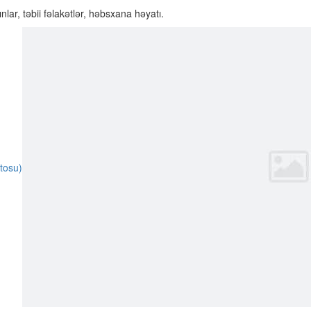
nlar, təbii fəlakətlər, həbsxana həyatı.