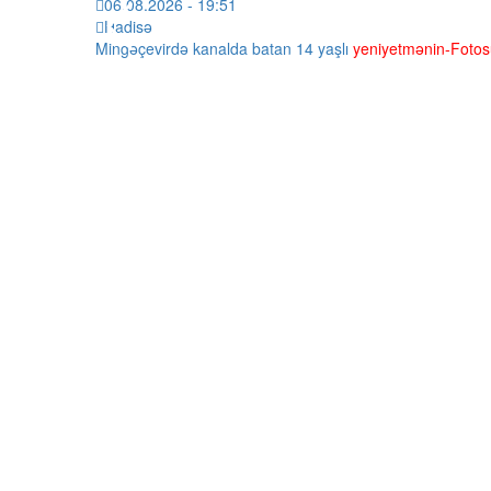
06.08.2026 - 19:51
Hadisə
Mingəçevirdə kanalda batan 14 yaşlı
yeniyetmənin-Fotos