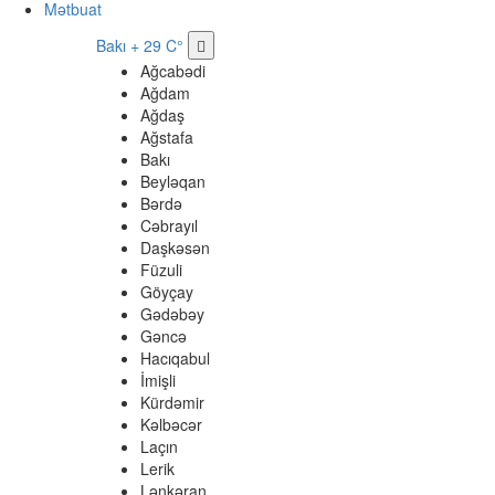
Mətbuat
Bakı
+ 29 C°
Ağcabədi
Ağdam
Ağdaş
Ağstafa
Bakı
Beyləqan
Bərdə
Cəbrayıl
Daşkəsən
Füzuli
Göyçay
Gədəbəy
Gəncə
Hacıqabul
İmişli
Kürdəmir
Kəlbəcər
Laçın
Lerik
Lənkəran