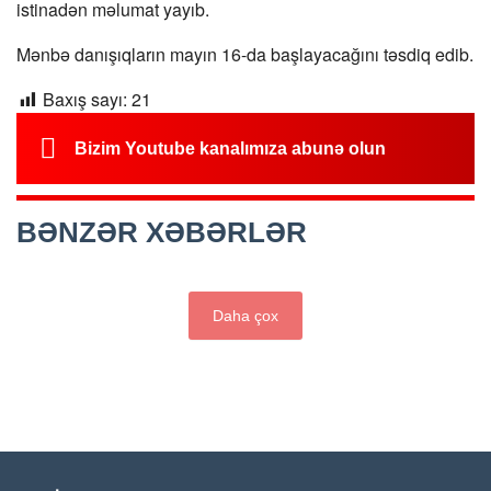
istinadən məlumat yayıb.
Mənbə danışıqların mayın 16-da başlayacağını təsdiq edib.
Baxış sayı:
21
Bizim Youtube kanalımıza abunə olun
BƏNZƏR XƏBƏRLƏR
Daha çox