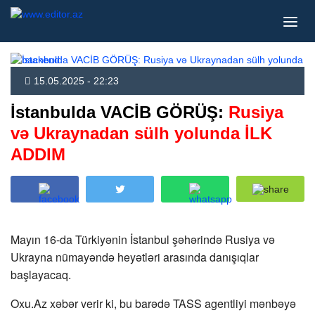
15.05.2025 - 22:23
İstanbulda VACİB GÖRÜŞ:
Rusiya
və Ukraynadan sülh yolunda İLK
ADDIM
Mayın 16-da Türkiyənin İstanbul şəhərində Rusiya və
Ukrayna nümayəndə heyətləri arasında danışıqlar
başlayacaq.
Oxu.Az xəbər verir ki, bu barədə TASS agentliyi mənbəyə