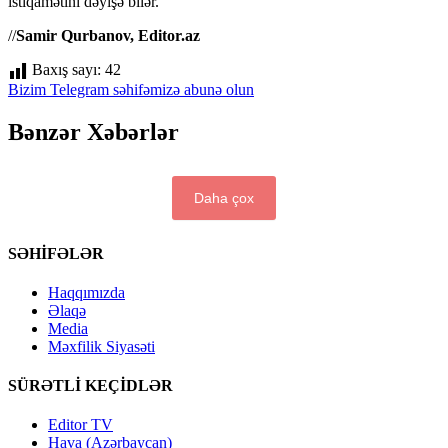
istiqamətini dəyişə bilər.
//
Samir Qurbanov, Editor.az
Baxış sayı:
42
Bizim Telegram səhifəmizə abunə olun
Bənzər Xəbərlər
Daha çox
SƏHİFƏLƏR
Haqqımızda
Əlaqə
Media
Məxfilik Siyasəti
SÜRƏTLİ KEÇİDLƏR
Editor TV
Hava (Azərbaycan)