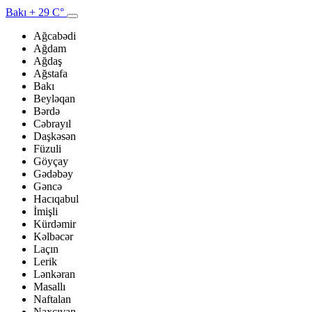
Bakı
+ 29 C°
Ağcabədi
Ağdam
Ağdaş
Ağstafa
Bakı
Beyləqan
Bərdə
Cəbrayıl
Daşkəsən
Füzuli
Göyçay
Gədəbəy
Gəncə
Hacıqabul
İmişli
Kürdəmir
Kəlbəcər
Laçın
Lerik
Lənkəran
Masallı
Naftalan
Naxçıvan