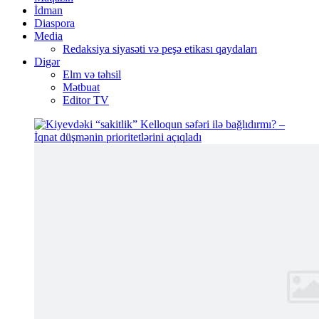
İdman
Diaspora
Media
Redaksiya siyasəti və peşə etikası qaydaları
Digər
Elm və təhsil
Mətbuat
Editor TV