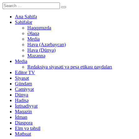
Ana Səhifə
Səhifələr
Haqqımızda
Əlaqə
Media
Hava (Azərbaycan)
Hava (Dünya)
Məzənnə
Media
Redaksiya siyasəti və peşə etikası qaydaları
Editor TV
Siyasət
Gündəm
Cəmiyyət
Dünya
Hadisə
İqtisadiyyat
Maqazin
İdman
Diaspora
Elm və təhsil
Mətbuat