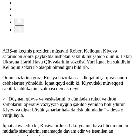
ABŞ-ın keçmiş prezident müşaviri Robert Kelloqun Kiyevə
səfərindən sonra paytaxtda nisbətən sakitlik müşahidə olunur. Lakin
Ukrayna Hərbi Hava Qüvvələrinin sözçüsü Yuri İqnat bu sakitliyin
Kelloqun səfəri ilə əlaqəli olmadığını bildirib.
Onun sözlərinə görə, Rusiya hazırda əsas diqqətini şərq və cənub
cəbhələrinə yönəldib. İqnat qeyd edib ki, Kiyevdəki müvəqqəti
sakitlik təhlükənin azalması demək deyil.
> “Düşmən qüvvə və vasitələrini, o cümlədən raket və dron
zərbələrini operativ vəziyyətə uyğun şəkildə yenidən bölüşdürür.
Kiyev və digər böyük şəhərlər hələ də risk altındadır,” – deyə o
vurğulayıb.
İqnat əlavə edib ki, Rusiya ordusu Ukraynanın hava hücumundan
müdafiə sistemlərini sınamaqda davam edir və istənilən an