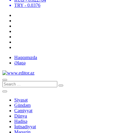
TRY
- 0.0376
Haqqımızda
Əlaqə
Siyasət
Gündəm
Cəmiyyət
Dünya
Hadisə
İqtisadiyyat
Maqazin