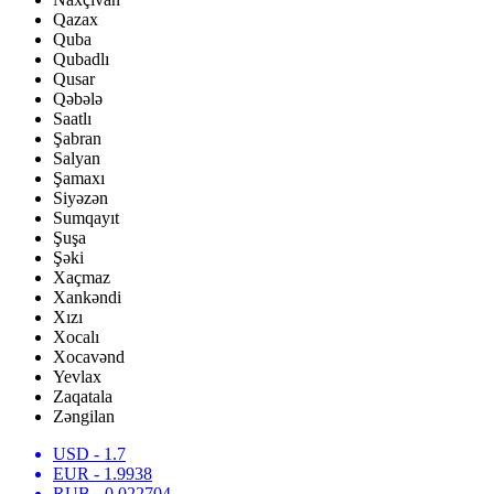
Qazax
Quba
Qubadlı
Qusar
Qəbələ
Saatlı
Şabran
Salyan
Şamaxı
Siyəzən
Sumqayıt
Şuşa
Şəki
Xaçmaz
Xankəndi
Xızı
Xocalı
Xocavənd
Yevlax
Zaqatala
Zəngilan
USD
- 1.7
EUR
- 1.9938
RUB
- 0.022704