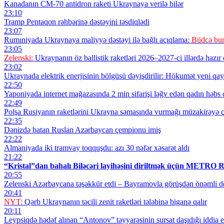
Kanadanın CM-70 antidron raketi Ukraynaya verilə bilər
23:10
Tramp Pentaqon rəhbərinə dəstəyini təsdiqlədi
23:07
Rumıniyada Ukraynaya maliyyə dəstəyi ilə bağlı açıqlama:
Büdcə bun
23:05
Zelenski:
Ukraynanın öz ballistik raketləri 2026–2027-ci illərdə hazır o
23:02
Ukraynada elektrik enerjisinin bölgüsü dəyişdirilir: Hökumət yeni qayd
22:50
Yaponiyada internet mağazasında 2 min sifarişi ləğv edən qadın həbs
22:49
Polşa Rusiyanın raketlərini Ukrayna səmasında vurmağı müzakirəyə ç
22:35
Dənizdə batan Ruslan Azərbaycan çempionu imiş
22:22
Almaniyada iki tramvay toqquşdu: azı 30 nəfər xəsarət aldı
21:22
“Kristal”dan bahalı Biləcəri layihəsini diriltmək üçün MET
20:55
Zelenski Azərbaycana təşəkkür etdi – Bayramovla görüşdən önəmli de
20:41
NYT:
Qərb Ukraynanın təcili zenit raketləri tələbinə biganə qalır
20:11
Leypsiqdə hədəf alınan “Antonov” təyyarəsinin sursat daşıdığı iddia ed