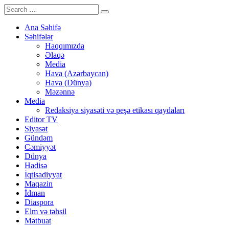
Ana Səhifə
Səhifələr
Haqqımızda
Əlaqə
Media
Hava (Azərbaycan)
Hava (Dünya)
Məzənnə
Media
Redaksiya siyasəti və peşə etikası qaydaları
Editor TV
Siyasət
Gündəm
Cəmiyyət
Dünya
Hadisə
İqtisadiyyat
Maqazin
İdman
Diaspora
Elm və təhsil
Mətbuat