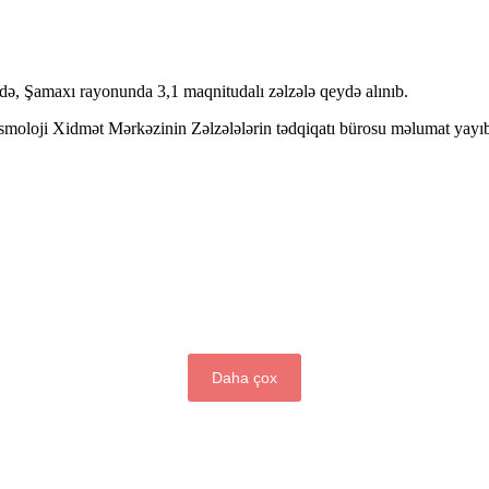
də, Şamaxı rayonunda 3,1 maqnitudalı zəlzələ qeydə alınıb.
moloji Xidmət Mərkəzinin Zəlzələlərin tədqiqatı bürosu məlumat yayı
Daha çox