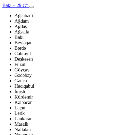
Bakı
+ 29 C°
Ağcabədi
Ağdam
Ağdaş
Ağstafa
Bakı
Beyləqan
Bərdə
Cəbrayıl
Daşkəsən
Füzuli
Göyçay
Gədəbəy
Gəncə
Hacıqabul
İmişli
Kürdəmir
Kəlbəcər
Laçın
Lerik
Lənkəran
Masallı
Naftalan
Naxçıvan