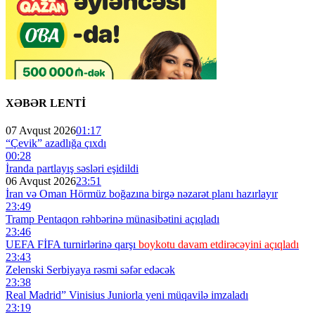
XƏBƏR LENTİ
07 Avqust 2026
01:17
“Çevik” azadlığa çıxdı
00:28
İranda partlayış səsləri eşidildi
06 Avqust 2026
23:51
İran və Oman Hörmüz boğazına birgə nəzarət planı hazırlayır
23:49
Tramp Pentaqon rəhbərinə münasibətini açıqladı
23:46
UEFA FİFA turnirlərinə qarşı
boykotu davam etdirəcəyini açıqladı
23:43
Zelenski Serbiyaya rəsmi səfər edəcək
23:38
Real Madrid” Vinisius Juniorla yeni müqavilə imzaladı
23:19