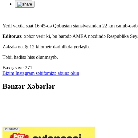
Yerli vaxtla saat 16:45-də Qobustan stansiyasından 22 km cənub-qərb
Editor.az
xəbər verir ki, bu barədə AMEA nəzdində Respublika Seys
Zəlzələ ocağı 12 kilometr dərinlikdə yerləşib.
Təbii hadisə hiss olunmayıb.
Baxış sayı:
271
Bizim Instagram səhifəmizə abunə olun
Bənzər Xəbərlər