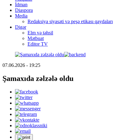
İdman
Diaspora
Media
Redaksiya siyasəti və peşə etikası qaydaları
Digər
Elm və təhsil
Mətbuat
Editor TV
07.06.2026 - 19:25
Şamaxıda zəlzələ oldu