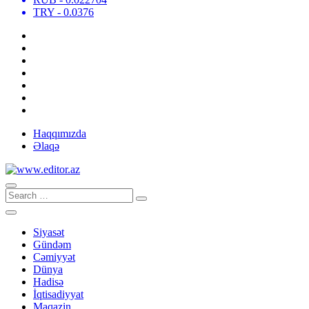
TRY
- 0.0376
Haqqımızda
Əlaqə
Siyasət
Gündəm
Cəmiyyət
Dünya
Hadisə
İqtisadiyyat
Maqazin