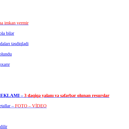
a imkan vermir
la bilər
aları təsdiqlədi
 olundu
ıxarır
RO REKLAMI –
3 dəqiqə yalanı və səfərbər olunan resurslar
tallar –
FOTO – VİDEO
ilir