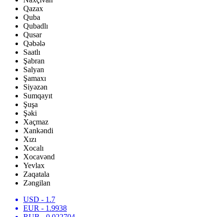
Qazax
Quba
Qubadlı
Qusar
Qəbələ
Saatlı
Şabran
Salyan
Şamaxı
Siyəzən
Sumqayıt
Şuşa
Şəki
Xaçmaz
Xankəndi
Xızı
Xocalı
Xocavənd
Yevlax
Zaqatala
Zəngilan
USD
- 1.7
EUR
- 1.9938
RUB
- 0.022704