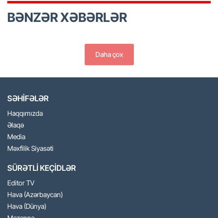
BƏNZƏR XƏBƏRLƏR
Daha çox
SƏHİFƏLƏR
Haqqımızda
Əlaqə
Media
Məxfilik Siyasəti
SÜRƏTLİ KEÇİDLƏR
Editor TV
Hava (Azərbaycan)
Hava (Dünya)
Məzənnə