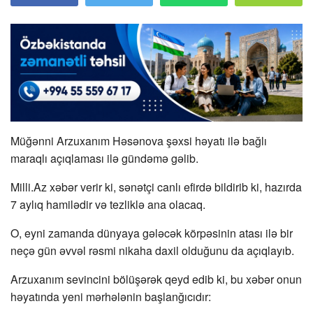
Müğənni Arzuxanım Həsənova şəxsi həyatı ilə bağlı
maraqlı açıqlaması ilə gündəmə gəlib.
Milli.Az xəbər verir ki, sənətçi canlı efirdə bildirib ki, hazırda
7 aylıq hamilədir və tezliklə ana olacaq.
O, eyni zamanda dünyaya gələcək körpəsinin atası ilə bir
neçə gün əvvəl rəsmi nikaha daxil olduğunu da açıqlayıb.
Arzuxanım sevincini bölüşərək qeyd edib ki, bu xəbər onun
həyatında yeni mərhələnin başlanğıcıdır: