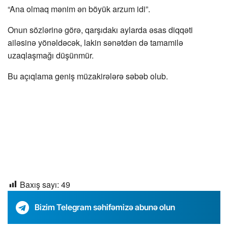
“Ana olmaq mənim ən böyük arzum idi”.
Onun sözlərinə görə, qarşıdakı aylarda əsas diqqəti
ailəsinə yönəldəcək, lakin sənətdən də tamamilə
uzaqlaşmağı düşünmür.
Bu açıqlama geniş müzakirələrə səbəb olub.
Baxış sayı:
49
Bizim Telegram səhifəmizə abunə olun