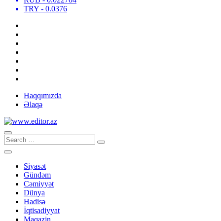
TRY
- 0.0376
Haqqımızda
Əlaqə
Siyasət
Gündəm
Cəmiyyət
Dünya
Hadisə
İqtisadiyyat
Maqazin