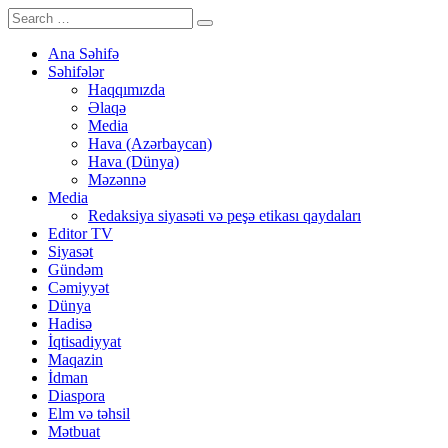
Ana Səhifə
Səhifələr
Haqqımızda
Əlaqə
Media
Hava (Azərbaycan)
Hava (Dünya)
Məzənnə
Media
Redaksiya siyasəti və peşə etikası qaydaları
Editor TV
Siyasət
Gündəm
Cəmiyyət
Dünya
Hadisə
İqtisadiyyat
Maqazin
İdman
Diaspora
Elm və təhsil
Mətbuat