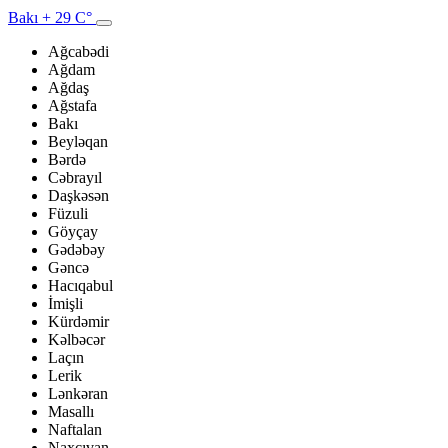
Bakı
+ 29 C°
Ağcabədi
Ağdam
Ağdaş
Ağstafa
Bakı
Beyləqan
Bərdə
Cəbrayıl
Daşkəsən
Füzuli
Göyçay
Gədəbəy
Gəncə
Hacıqabul
İmişli
Kürdəmir
Kəlbəcər
Laçın
Lerik
Lənkəran
Masallı
Naftalan
Naxçıvan