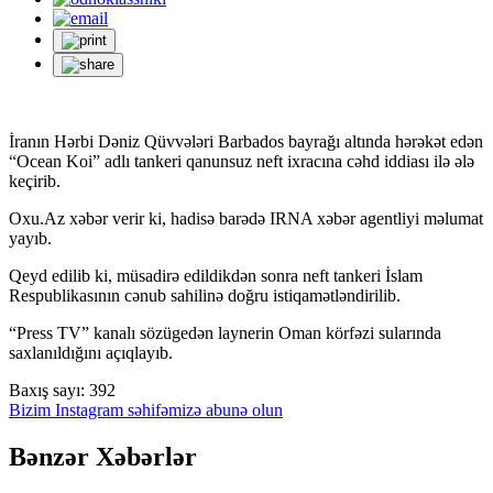
İranın Hərbi Dəniz Qüvvələri Barbados bayrağı altında hərəkət edən
“Ocean Koi” adlı tankeri qanunsuz neft ixracına cəhd iddiası ilə ələ
keçirib.
Oxu.Az xəbər verir ki, hadisə barədə IRNA xəbər agentliyi məlumat
yayıb.
Qeyd edilib ki, müsadirə edildikdən sonra neft tankeri İslam
Respublikasının cənub sahilinə doğru istiqamətləndirilib.
“Press TV” kanalı sözügedən laynerin Oman körfəzi sularında
saxlanıldığını açıqlayıb.
Baxış sayı:
392
Bizim Instagram səhifəmizə abunə olun
Bənzər Xəbərlər