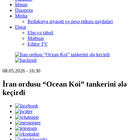
İdman
Diaspora
Media
Redaksiya siyasəti və peşə etikası qaydaları
Digər
Elm və təhsil
Mətbuat
Editor TV
08.05.2026 - 16:30
İran ordusu “Ocean Koi” tankerini ələ
keçirdi