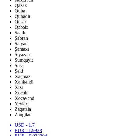
Qazax
Quba
Qubadlı
Qusar
Qəbələ
Saatlı
Şabran
Salyan
Şamaxı
Siyəzən
Sumqayıt
Şuşa
Şəki
Xaçmaz
Xankəndi
Xızı
Xocalı
Xocavənd
Yevlax
Zaqatala
Zəngilan
USD
- 1.7
EUR
- 1.9938
RUB
- 0.022704