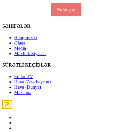
Daha çox
SƏHİFƏLƏR
Haqqımızda
Əlaqə
Media
Məxfilik Siyasəti
SÜRƏTLİ KEÇİDLƏR
Editor TV
Hava (Azərbaycan)
Hava (Dünya)
Məzənnə