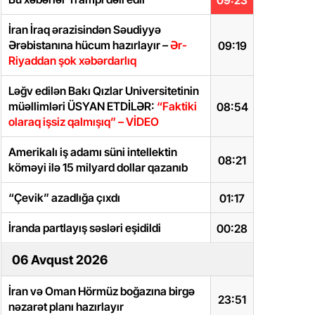
09:23
İran İraq ərazisindən Səudiyyə
Ərəbistanına hücum hazırlayır –
Ər-
09:19
Riyaddan şok xəbərdarlıq
Ləğv edilən Bakı Qızlar Universitetinin
müəllimləri ÜSYAN ETDİLƏR:
“Faktiki
08:54
olaraq işsiz qalmışıq” – VİDEO
Amerikalı iş adamı süni intellektin
08:21
köməyi ilə 15 milyard dollar qazanıb
“Çevik” azadlığa çıxdı
01:17
İranda partlayış səsləri eşidildi
00:28
06 Avqust 2026
İran və Oman Hörmüz boğazına birgə
23:51
nəzarət planı hazırlayır