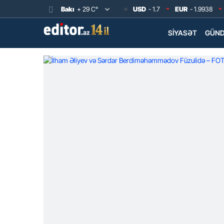
Bakı
+ 29 C°
USD
- 1.7
EUR
- 1.9938
SIYASƏT
GÜN