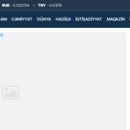
RUB
- 0.022704
TRY
- 0.0376
DƏM
CƏMIYYƏT
DÜNYA
HADISƏ
İQTISADIYYAT
MAQAZIN