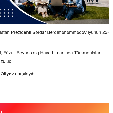
nistan Prezidenti Sərdar Berdiməhəmmədov iyunun 23-
i, Füzuli Beynəlxalq Hava Limanında Türkmənistan
üzülüb.
qarşılayıb.
Əliyev
n