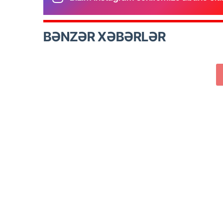
BƏNZƏR XƏBƏRLƏR