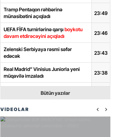
Tramp Pentaqon rəhbərinə
23:49
münasibətini açıqladı
UEFA FİFA turnirlərinə qarşı
boykotu
23:46
davam etdirəcəyini açıqladı
Zelenski Serbiyaya rəsmi səfər
23:43
edəcək
Real Madrid” Vinisius Juniorla yeni
23:38
müqavilə imzaladı
Kanadanın CM-70 antidron raketi
23:19
Bütün yazılar
Ukraynaya verilə bilər
Tramp Pentaqon rəhbərinə dəstəyini
VİDEOLAR
23:10
təsdiqlədi
Rumıniyada Ukraynaya maliyyə
dəstəyi ilə bağlı açıqlama:
Büdcə buna
23:07