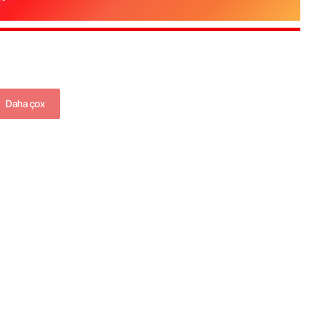
Daha çox
“Xətrinə dəymişəmsə, bağışla məni,
bala” –
Video
07.06.2026 - 00:35