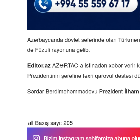
Azərbaycanda dövlət səfərində olan Türkmə
də Füzuli rayonuna gəlib.
AZƏRTAC-a istinadən xəbər verir k
Editor.az
Prezidentinin şərəfinə fəxri qarovul dəstəsi d
Sərdar Berdiməhəmmədovu Prezident
İlham 
Baxış sayı:
205
Bizim Instagram səhifəmizə abunə olu