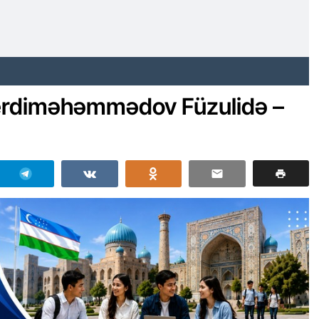
Berdiməhəmmədov Füzulidə –