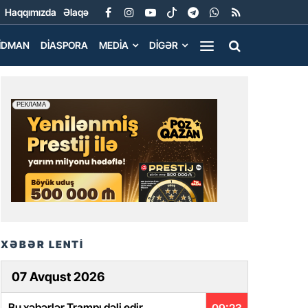
Haqqımızda
Əlaqə
İDMAN
DIASPORA
MEDIA
DIGƏR
XƏBƏR LENTİ
07 Avqust 2026
Bu xəbərlər Trampı dəli edir