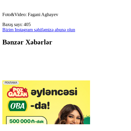
Foto&Video: Fagani Aghayev
Baxış sayı:
405
Bizim Instagram səhifəmizə abunə olun
Bənzər Xəbərlər