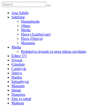
Ana Səhifə
Səhifələr
Haqqımızda
Əlaqə
Media
Hava (Azərbaycan)
Hava (Dünya)
Məzənnə
Media
Redaksiya siyasəti və peşə etikası qaydaları
Editor TV
Siyasət
Gündəm
Cəmiyyət
Dünya
Hadisə
İqtisadiyyat
Maqazin
İdman
Diaspora
Elm və təhsil
Mətbuat