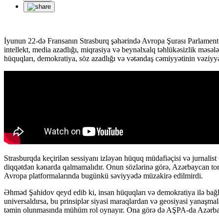
İyunun 22-də Fransanın Strasburq şəhərində Avropa Şurası Parlament
intellekt, media azadlığı, miqrasiya və beynəlxalq təhlükəsizlik məsə
hüquqları, demokratiya, söz azadlığı və vətəndaş cəmiyyətinin vəziyyəti 
Strasburqda keçirilən sessiyanı izləyən hüquq müdafiəçisi və jurnalist
diqqətdən kənarda qalmamalıdır. Onun sözlərinə görə, Azərbaycan torp
Avropa platformalarında bugünkü səviyyədə müzakirə edilmirdi.
Əhməd Şahidov qeyd edib ki, insan hüquqları və demokratiya ilə bağlı 
universaldırsa, bu prinsiplər siyasi maraqlardan və geosiyasi yanaşmal
təmin olunmasında mühüm rol oynayır. Ona görə də AŞPA-da Azərbayca