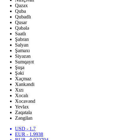
Qazax
Quba
Qubadlı
Qusar
Qəbələ
Saatlı
Şabran
Salyan
Şamaxı
Siyəzən
Sumqayıt
Şuşa
Şəki
Xaçmaz
Xankəndi
Xızı
Xocalı
Xocavənd
Yevlax
Zaqatala
Zəngilan
USD
- 1.7
EUR
- 1.9938
RUB
- 0.022704