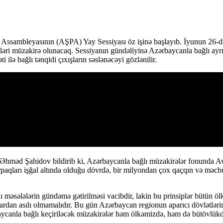
 Assambleyasının (AŞPA) Yay Sessiyası öz işinə başlayıb. İyunun 26-d
lələri müzakirə olunacaq. Sessiyanın gündəliyinə Azərbaycanla bağlı ayr
ilə bağlı tənqidi çıxışların səslənəcəyi gözlənilir.
 Əhməd Şahidov bildirib ki, Azərbaycanla bağlı müzakirələr fonunda Avro
aqları işğal altında olduğu dövrdə, bir milyondan çox qaçqın və məcbur
məsələlərin gündəmə gətirilməsi vacibdir, lakin bu prinsiplər bütün ölk
ardan asılı olmamalıdır. Bu gün Azərbaycan regionun aparıcı dövlətlərin
nla bağlı keçiriləcək müzakirələr həm ölkəmizdə, həm də bütövlükdə r