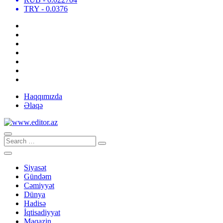
TRY
- 0.0376
Haqqımızda
Əlaqə
Siyasət
Gündəm
Cəmiyyət
Dünya
Hadisə
İqtisadiyyat
Maqazin