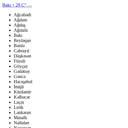
Bakı
+ 29 C°
Ağcabədi
Ağdam
Ağdaş
Ağstafa
Bakı
Beyləqan
Bərdə
Cəbrayıl
Daşkəsən
Füzuli
Göyçay
Gədəbəy
Gəncə
Hacıqabul
İmişli
Kürdəmir
Kəlbəcər
Laçın
Lerik
Lənkəran
Masallı
Naftalan
Naxçıvan