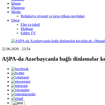
İdman
Diaspora
Media
Redaksiya siyasəti və peşə etikası qaydaları
Digər
Elm və təhsil
Mətbuat
Editor TV
22.06.2026 - 23:54
AŞPA-da Azərbaycanla bağlı dinləmələr ke