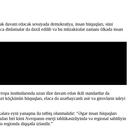
ək davam edəcək sessiyada demokratiya, insan hüquqları, süni
ıca dinləmələr də daxil edilib və bu müzakirələr zamanı ölkədə insan
pa institutlarında uzun illər davam edən ikili standartlar da
i köçkünün hüquqları, eləcə də azərbaycanlı əsir və girovların taleyi
ələrə eyni yanaşma ilə tətbiq olunmalıdır: “Əgər insan hüquqları
dən biri kimi Avropanın enerji təhlükəsizliyində və regional sabitliyin
egionda diqqətlə izlənilir.”