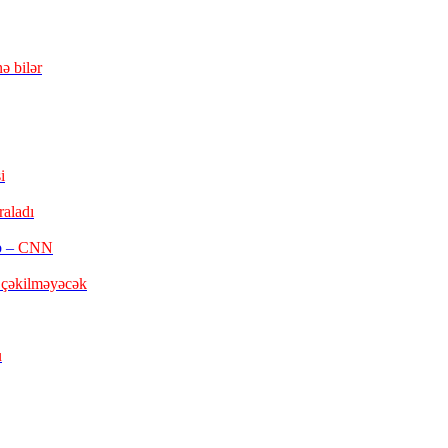
ə bilər
i
raladı
b –
CNN
 çəkilməyəcək
u