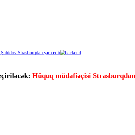
çiriləcək:
Hüquq müdafiəçisi Strasburqdan 