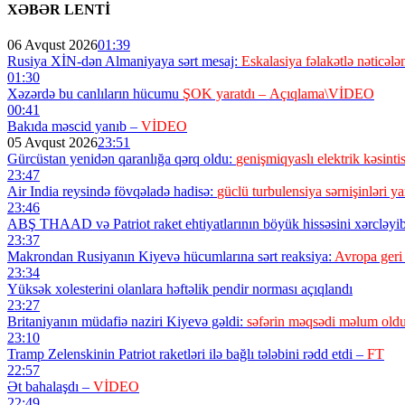
XƏBƏR LENTİ
06 Avqust 2026
01:39
Rusiya XİN-dən Almaniyaya sərt mesaj:
Eskalasiya fəlakətlə nəticələn
01:30
Xəzərdə bu canlıların hücumu
ŞOK yaratdı – Açıqlama\VİDEO
00:41
Bakıda məscid yanıb –
VİDEO
05 Avqust 2026
23:51
Gürcüstan yenidən qaranlığa qərq oldu:
genişmiqyaslı elektrik kəsintis
23:47
Air India reysində fövqəladə hadisə:
güclü turbulensiya sərnişinləri ya
23:46
ABŞ THAAD və Patriot raket ehtiyatlarının böyük hissəsini xərcləyi
23:37
Makrondan Rusiyanın Kiyevə hücumlarına sərt reaksiya:
Avropa geri
23:34
Yüksək xolesterini olanlara həftəlik pendir norması açıqlandı
23:27
Britaniyanın müdafiə naziri Kiyevə gəldi:
səfərin məqsədi məlum old
23:10
Tramp Zelenskinin Patriot raketləri ilə bağlı tələbini rədd etdi –
FT
22:57
Ət bahalaşdı –
VİDEO
22:49