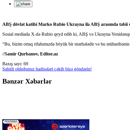
ABŞ dövlət katibi Marko Rubio Ukrayna ilə ABŞ arasında təbii s
Sosial mediada X-də Rubio qeyd edib ki, ABŞ və Ukrayna Yenidənqur
“Bu, bizim ortaq rifahımızda böyük bir mərhələdir və bu müharibənin 
//
Samir Qurbanov, Editor.az
Baxış sayı:
69
Şahidi olduğunuz hadisələri çəkib bizə göndərin!
Bənzər Xəbərlər