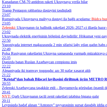
Kanadanın CM-70 antidron raketi Ukraynaya verilə bilər
23:10
Tramp Pentaqon rəhbərinə dəstəyini təsdiqlədi
23:07
Rumıniyada Ukraynaya maliyyə dəstəyi ilə bağlı açıqlama:
Büdcə bun
23:05
Zelenski:
Ukraynanın öz ballistik raketləri 2026–2027-ci illərdə hazır o
23:02
Ukraynada elektrik enerjisinin bölgüsü dəyişdirilir: Hökumət yeni qayd
22:50
Yaponiyada internet mağazasında 2 min sifarişi ləğv edən qadın həbs
22:49
Polşa Rusiyanın raketlərini Ukrayna səmasında vurmağı müzakirəyə ç
22:35
Dənizdə batan Ruslan Azərbaycan çempionu imiş
22:22
Almaniyada iki tramvay toqquşdu: azı 30 nəfər xəsarət aldı
21:22
“Kristal”dan bahalı Biləcəri layihəsini diriltmək üçün MET
20:55
Zelenski Azərbaycana təşəkkür etdi – Bayramovla görüşdən önəmli de
20:41
NYT:
Qərb Ukraynanın təcili zenit raketləri tələbinə biganə qalır
20:11
Leypsiqdə hədəf alınan “Antonov” təyyarəsinin sursat daşıdığı iddia ed