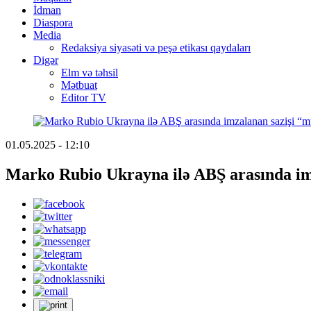
İdman
Diaspora
Media
Redaksiya siyasəti və peşə etikası qaydaları
Digər
Elm və təhsil
Mətbuat
Editor TV
01.05.2025 - 12:10
Marko Rubio Ukrayna ilə ABŞ arasında im