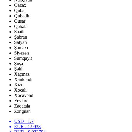
Qazax
Quba
Qubadlı
Qusar
Qəbələ
Saatlı
Şabran
Salyan
Şamaxı
Siyəzən
Sumqayıt
Şuşa
Şəki
Xaçmaz
Xankəndi
Xızı
Xocalı
Xocavənd
Yevlax
Zaqatala
Zəngilan
USD
- 1.7
EUR
- 1.9938
RUB
- 0.022704