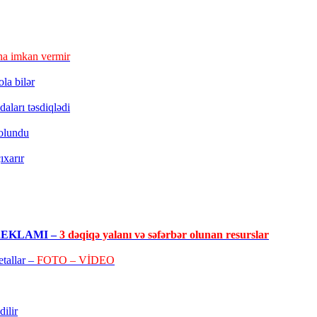
a imkan vermir
la bilər
aları təsdiqlədi
 olundu
ıxarır
RO REKLAMI –
3 dəqiqə yalanı və səfərbər olunan resurslar
tallar –
FOTO – VİDEO
ilir