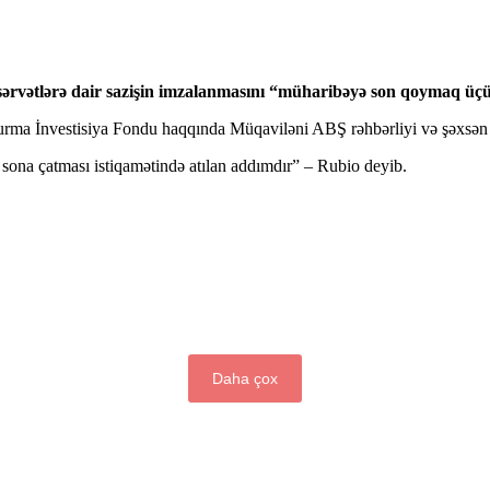
ərvətlərə dair sazişin imzalanmasını “müharibəyə son qoymaq üçü
ma İnvestisiya Fondu haqqında Müqaviləni ABŞ rəhbərliyi və şəxsən 
sona çatması istiqamətində atılan addımdır” – Rubio deyib.
Daha çox