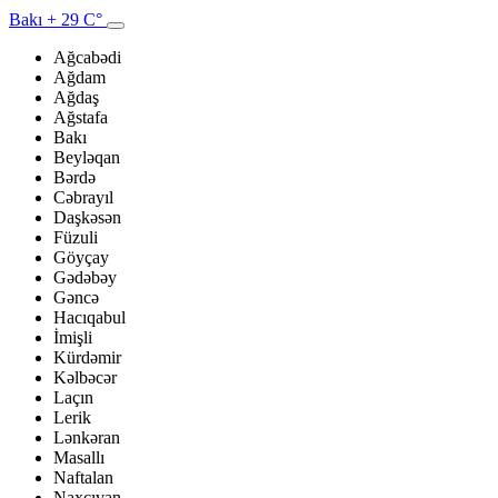
Bakı
+ 29 C°
Ağcabədi
Ağdam
Ağdaş
Ağstafa
Bakı
Beyləqan
Bərdə
Cəbrayıl
Daşkəsən
Füzuli
Göyçay
Gədəbəy
Gəncə
Hacıqabul
İmişli
Kürdəmir
Kəlbəcər
Laçın
Lerik
Lənkəran
Masallı
Naftalan
Naxçıvan