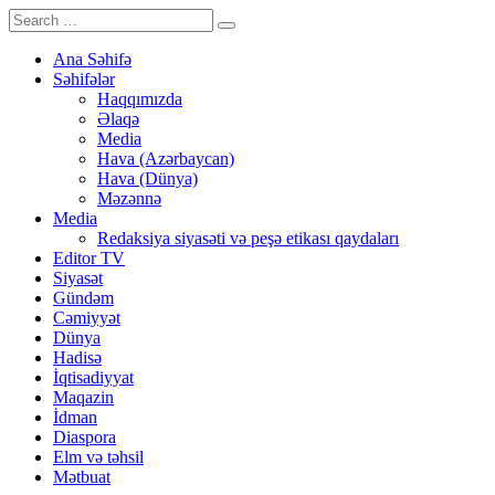
Ana Səhifə
Səhifələr
Haqqımızda
Əlaqə
Media
Hava (Azərbaycan)
Hava (Dünya)
Məzənnə
Media
Redaksiya siyasəti və peşə etikası qaydaları
Editor TV
Siyasət
Gündəm
Cəmiyyət
Dünya
Hadisə
İqtisadiyyat
Maqazin
İdman
Diaspora
Elm və təhsil
Mətbuat