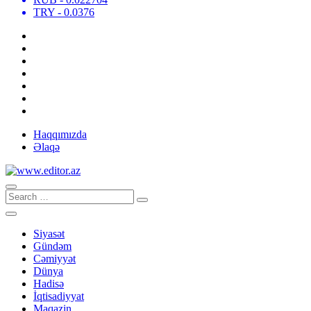
TRY
- 0.0376
Haqqımızda
Əlaqə
Siyasət
Gündəm
Cəmiyyət
Dünya
Hadisə
İqtisadiyyat
Maqazin