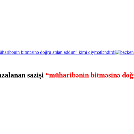
zalanan sazişi
“müharibənin bitməsinə doğr