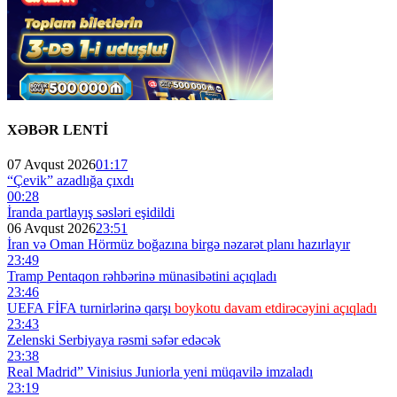
XƏBƏR LENTİ
07 Avqust 2026
01:17
“Çevik” azadlığa çıxdı
00:28
İranda partlayış səsləri eşidildi
06 Avqust 2026
23:51
İran və Oman Hörmüz boğazına birgə nəzarət planı hazırlayır
23:49
Tramp Pentaqon rəhbərinə münasibətini açıqladı
23:46
UEFA FİFA turnirlərinə qarşı
boykotu davam etdirəcəyini açıqladı
23:43
Zelenski Serbiyaya rəsmi səfər edəcək
23:38
Real Madrid” Vinisius Juniorla yeni müqavilə imzaladı
23:19