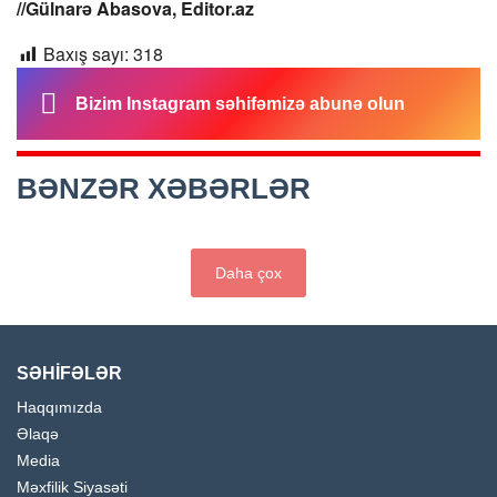
//Gülnarə Abasova, Editor.az
Baxış sayı:
318
Bizim Instagram səhifəmizə abunə olun
BƏNZƏR XƏBƏRLƏR
Daha çox
SƏHİFƏLƏR
Haqqımızda
Əlaqə
Media
Məxfilik Siyasəti