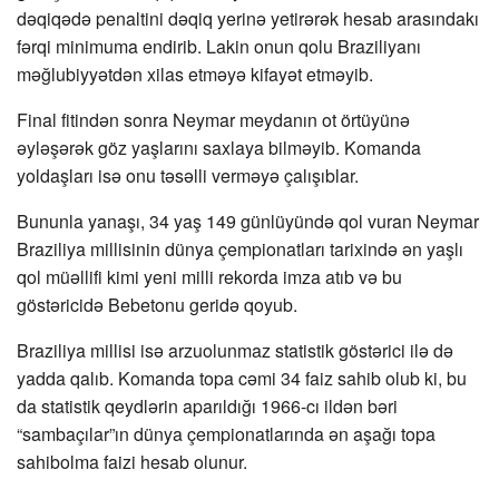
dəqiqədə penaltini dəqiq yerinə yetirərək hesab arasındakı
fərqi minimuma endirib. Lakin onun qolu Braziliyanı
məğlubiyyətdən xilas etməyə kifayət etməyib.
Final fitindən sonra Neymar meydanın ot örtüyünə
əyləşərək göz yaşlarını saxlaya bilməyib. Komanda
yoldaşları isə onu təsəlli verməyə çalışıblar.
Bununla yanaşı, 34 yaş 149 günlüyündə qol vuran Neymar
Braziliya millisinin dünya çempionatları tarixində ən yaşlı
qol müəllifi kimi yeni milli rekorda imza atıb və bu
göstəricidə Bebetonu geridə qoyub.
Braziliya millisi isə arzuolunmaz statistik göstərici ilə də
yadda qalıb. Komanda topa cəmi 34 faiz sahib olub ki, bu
da statistik qeydlərin aparıldığı 1966-cı ildən bəri
“sambaçılar”ın dünya çempionatlarında ən aşağı topa
sahibolma faizi hesab olunur.