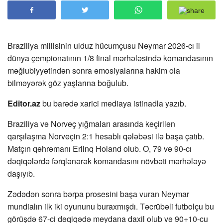
Braziliya millisinin ulduz hücumçusu Neymar 2026-cı il
dünya çempionatının 1/8 final mərhələsində komandasının
məğlubiyyətindən sonra emosiyalarına hakim ola
bilməyərək göz yaşlarına boğulub.
Editor.az
bu barədə xarici mediaya istinadla yazıb.
Braziliya və Norveç yığmaları arasında keçirilən
qarşılaşma Norveçin 2:1 hesablı qələbəsi ilə başa çatıb.
Matçın qəhrəmanı Erlinq Holand olub. O, 79 və 90-cı
dəqiqələrdə fərqlənərək komandasını növbəti mərhələyə
daşıyıb.
Zədədən sonra bərpa prosesini başa vuran Neymar
mundialın ilk iki oyununu buraxmışdı. Təcrübəli futbolçu bu
görüşdə 67-ci dəqiqədə meydana daxil olub və 90+10-cu