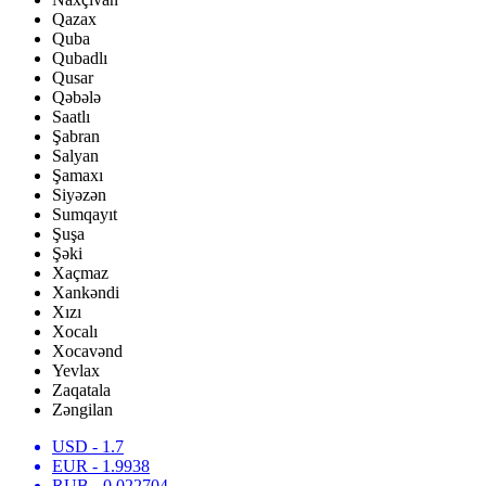
Qazax
Quba
Qubadlı
Qusar
Qəbələ
Saatlı
Şabran
Salyan
Şamaxı
Siyəzən
Sumqayıt
Şuşa
Şəki
Xaçmaz
Xankəndi
Xızı
Xocalı
Xocavənd
Yevlax
Zaqatala
Zəngilan
USD
- 1.7
EUR
- 1.9938
RUB
- 0.022704