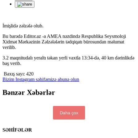
İmişlidə zəlzələ olub.
Bu barədə Editor.az -a AMEA nəzdində Respublika Seysmoloji
Xidmət Mərkəzinin Zəlzələlərin tədqiqatı bürosundan məlumat
verilib.
3.2 maqnitudalı yeraltı təkan yerli vaxtla 13:34-də, 40 km dərinlikdə
baş verib.
Baxış sayı:
420
Bizim Instagram səhifəmizə abunə olun
Bənzər Xəbərlər
Daha çox
SƏHİFƏLƏR