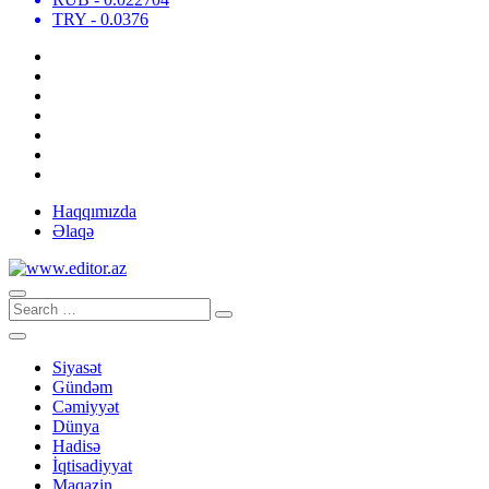
TRY
- 0.0376
Haqqımızda
Əlaqə
Siyasət
Gündəm
Cəmiyyət
Dünya
Hadisə
İqtisadiyyat
Maqazin