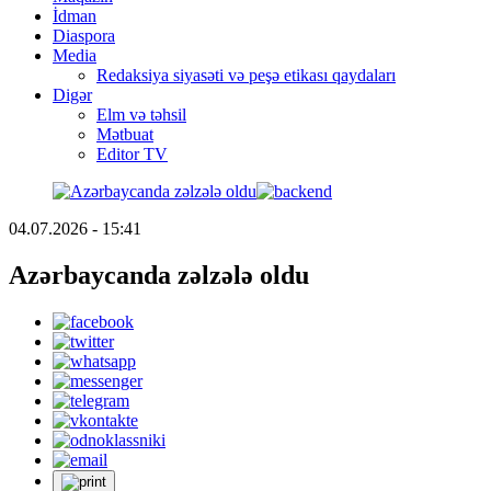
İdman
Diaspora
Media
Redaksiya siyasəti və peşə etikası qaydaları
Digər
Elm və təhsil
Mətbuat
Editor TV
04.07.2026 - 15:41
Azərbaycanda zəlzələ oldu