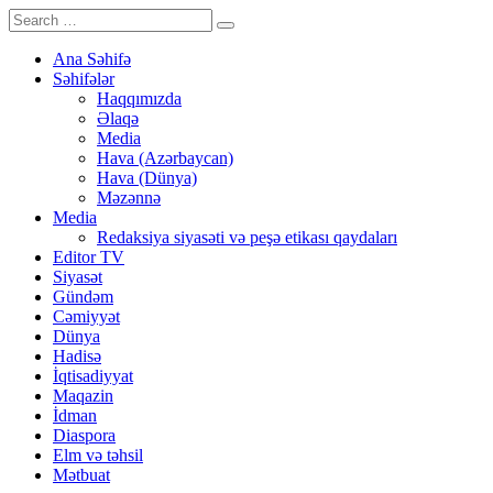
Ana Səhifə
Səhifələr
Haqqımızda
Əlaqə
Media
Hava (Azərbaycan)
Hava (Dünya)
Məzənnə
Media
Redaksiya siyasəti və peşə etikası qaydaları
Editor TV
Siyasət
Gündəm
Cəmiyyət
Dünya
Hadisə
İqtisadiyyat
Maqazin
İdman
Diaspora
Elm və təhsil
Mətbuat