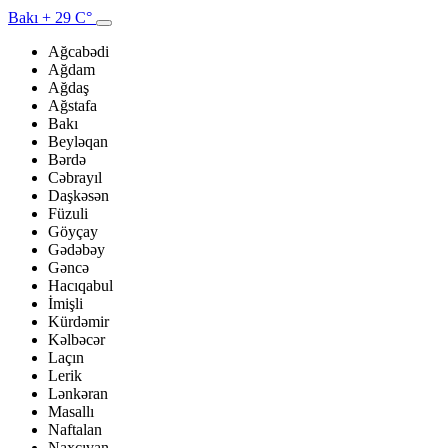
Bakı
+ 29 C°
Ağcabədi
Ağdam
Ağdaş
Ağstafa
Bakı
Beyləqan
Bərdə
Cəbrayıl
Daşkəsən
Füzuli
Göyçay
Gədəbəy
Gəncə
Hacıqabul
İmişli
Kürdəmir
Kəlbəcər
Laçın
Lerik
Lənkəran
Masallı
Naftalan
Naxçıvan