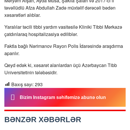
Məryəm Afşari, Ayda Musa, Şakila Şafari və 2017-ci il
təvəllüdlü Afza Abdullah Zadə müxtəlif dərəcəli bədən
xəsarətləri alıblar.
Yaralılar təcili tibbi yardım vasitəsilə Kliniki Tibbi Mərkəzə
çatdırılaraq hospitalizasiya ediliblər.
Faktla bağlı Nərimanov Rayon Polis İdarəsində araşdırma
aparılır.
Qeyd edək ki, xəsarət alanlardan üçü Azərbaycan Tibb
Universitetinin tələbəsidir.
Baxış sayı:
293
Bizim Instagram səhifəmizə abunə olun
BƏNZƏR XƏBƏRLƏR