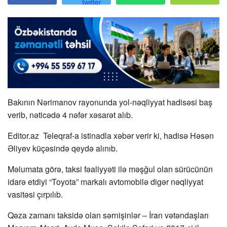
Bakının Nərimanov rayonunda yol-nəqliyyat hadisəsi baş
verib, nəticədə 4 nəfər xəsarət alıb.
Editor.az Teleqraf-a istinadla xəbər verir ki, hadisə Həsən
Əliyev küçəsində qeydə alınıb.
Məlumata görə, taksi fəaliyyəti ilə məşğul olan sürücünün
idarə etdiyi “Toyota” markalı avtomobilə digər nəqliyyat
vasitəsi çırpılıb.
Qəza zamanı taksidə olan sərnişinlər – İran vətəndaşları