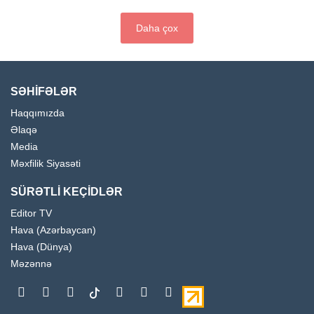
Daha çox
SƏHİFƏLƏR
Haqqımızda
Əlaqə
Media
Məxfilik Siyasəti
SÜRƏTLİ KEÇİDLƏR
Editor TV
Hava (Azərbaycan)
Hava (Dünya)
Məzənnə