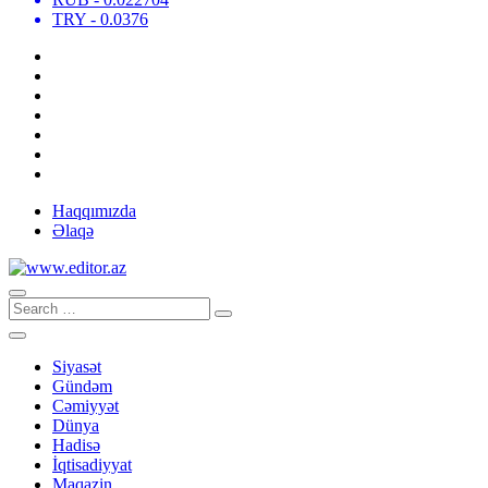
TRY
- 0.0376
Haqqımızda
Əlaqə
Siyasət
Gündəm
Cəmiyyət
Dünya
Hadisə
İqtisadiyyat
Maqazin