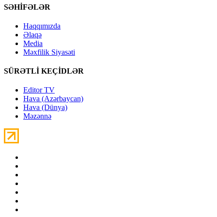
SƏHİFƏLƏR
Haqqımızda
Əlaqə
Media
Məxfilik Siyasəti
SÜRƏTLİ KEÇİDLƏR
Editor TV
Hava (Azərbaycan)
Hava (Dünya)
Məzənnə