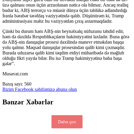
üzə qalması onun üçün arzuolunan nəticə ola bilməz. Ancaq reallıq
budur ki, ABŞ terrorçu və müasir dünya üçün təhlükə adlandırdığı
İranla bərabər tərəfdaş vəziyyətində qalıb. Düşünürəm ki, Tramp
administrasiyası məhz bu vəziyyətdən çıxış axtarmaqdadır.
Çünki bu durum həm ABŞ-nin beynəlxalq nüfuzunu təhdid edir,
həm də daxildə Respublikaçıların hakimiyyətini laxladır. Buna görə
də ABŞ-nin danışıqlar prosesi daxilində manevr etməkdən başqa
yolu qalmır. Məqsəd danışıqlar prosesindən qalib kimi çıxmaqdır.
Burada uduzarsa qalib kimi təqdim etdiyi müharibədə də məğlub
olduğu fikri yayıla bilər. Bu isə Tramp hakimiyyətinə baha başa
gələr”.
Musavat.com
Baxış sayı:
560
Bizim Facebook səhifəmizə abunə olun
Bənzər Xəbərlər
Daha çox