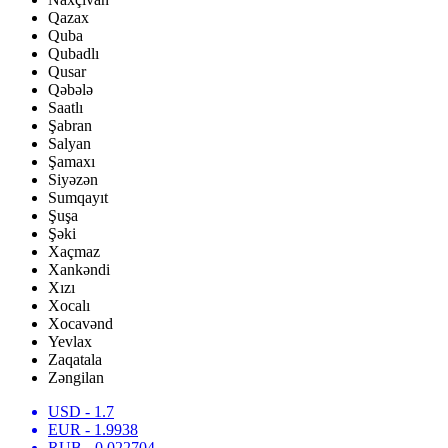
Qazax
Quba
Qubadlı
Qusar
Qəbələ
Saatlı
Şabran
Salyan
Şamaxı
Siyəzən
Sumqayıt
Şuşa
Şəki
Xaçmaz
Xankəndi
Xızı
Xocalı
Xocavənd
Yevlax
Zaqatala
Zəngilan
USD
- 1.7
EUR
- 1.9938
RUB
- 0.022704