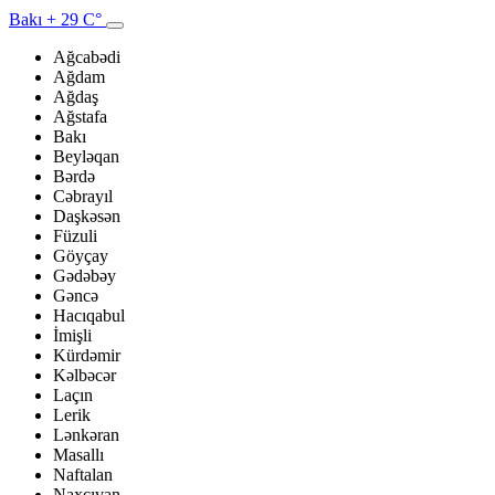
Bakı
+ 29 C°
Ağcabədi
Ağdam
Ağdaş
Ağstafa
Bakı
Beyləqan
Bərdə
Cəbrayıl
Daşkəsən
Füzuli
Göyçay
Gədəbəy
Gəncə
Hacıqabul
İmişli
Kürdəmir
Kəlbəcər
Laçın
Lerik
Lənkəran
Masallı
Naftalan
Naxçıvan