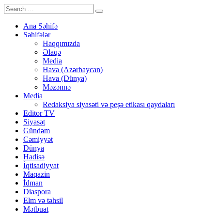
Ana Səhifə
Səhifələr
Haqqımızda
Əlaqə
Media
Hava (Azərbaycan)
Hava (Dünya)
Məzənnə
Media
Redaksiya siyasəti və peşə etikası qaydaları
Editor TV
Siyasət
Gündəm
Cəmiyyət
Dünya
Hadisə
İqtisadiyyat
Maqazin
İdman
Diaspora
Elm və təhsil
Mətbuat