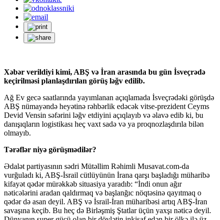
Xəbər verildiyi kimi, ABŞ və İran arasında bu gün İsveçrədə
keçirilməsi planlaşdırılan görüş ləğv edilib.
Ağ Ev gecə saatlarında yayımlanan açıqlamada İsveçrədəki görüşdə
ABŞ nümayəndə heyətinə rəhbərlik edəcək vitse-prezident Ceyms
Devid Vensin səfərini ləğv etdiyini açıqlayıb və əlavə edib ki, bu
danışıqların logistikası heç vaxt sadə və ya proqnozlaşdırıla bilən
olmayıb.
Tərəflər niyə görüşmədilər?
Ədalət partiyasının sədri Mütəllim Rəhimli Musavat.com-da
vurğuladı ki, ABŞ-İsrail cütlüyünün İrana qarşı başladığı müharibə
kifayət qədər mürəkkəb situasiya yaradıb: “İndi onun ağır
nəticələrini aradan qaldırmaq və başlanğıc nöqtəsinə qayıtmaq o
qədər də asan deyil. ABŞ və İsrail-İran müharibəsi artıq ABŞ-İran
savaşına keçib. Bu heç də Birləşmiş Ştatlar üçün yaxşı nəticə deyil.
Dünyanın super gücü olan bir dövlətin inkişaf edən bir ölkə ilə üz-