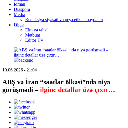
İdman
Diaspora
Media
Redaksiya siyasəti və peşə etikası qaydaları
Digər
Elm və təhsil
Mətbuat
Editor TV
19.06.2026 - 21:04
ABŞ və İran “saatlar ölkəsi”ndə niyə
görüşmədi –
ilginc detallar üzə çıxır…