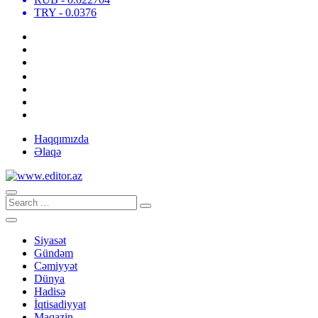
TRY
- 0.0376
Haqqımızda
Əlaqə
Siyasət
Gündəm
Cəmiyyət
Dünya
Hadisə
İqtisadiyyat
Maqazin