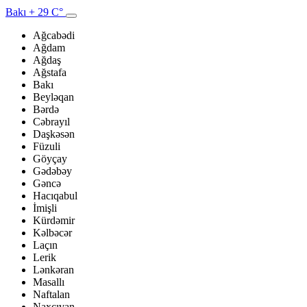
Bakı
+ 29 C°
Ağcabədi
Ağdam
Ağdaş
Ağstafa
Bakı
Beyləqan
Bərdə
Cəbrayıl
Daşkəsən
Füzuli
Göyçay
Gədəbəy
Gəncə
Hacıqabul
İmişli
Kürdəmir
Kəlbəcər
Laçın
Lerik
Lənkəran
Masallı
Naftalan
Naxçıvan