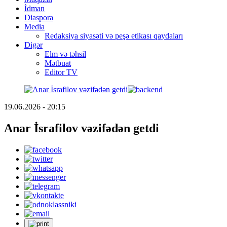
İdman
Diaspora
Media
Redaksiya siyasəti və peşə etikası qaydaları
Digər
Elm və təhsil
Mətbuat
Editor TV
19.06.2026 - 20:15
Anar İsrafilov vəzifədən getdi