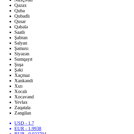
Qazax
Quba
Qubadlı
Qusar
Qəbələ
Saatlı
Şabran
Salyan
Şamaxı
Siyəzən
Sumqayıt
Şuşa
Şəki
Xaçmaz
Xankəndi
Xızı
Xocalı
Xocavənd
Yevlax
Zaqatala
Zəngilan
USD
- 1.7
EUR
- 1.9938
RUB
- 0.022704