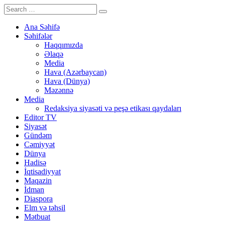
Ana Səhifə
Səhifələr
Haqqımızda
Əlaqə
Media
Hava (Azərbaycan)
Hava (Dünya)
Məzənnə
Media
Redaksiya siyasəti və peşə etikası qaydaları
Editor TV
Siyasət
Gündəm
Cəmiyyət
Dünya
Hadisə
İqtisadiyyat
Maqazin
İdman
Diaspora
Elm və təhsil
Mətbuat