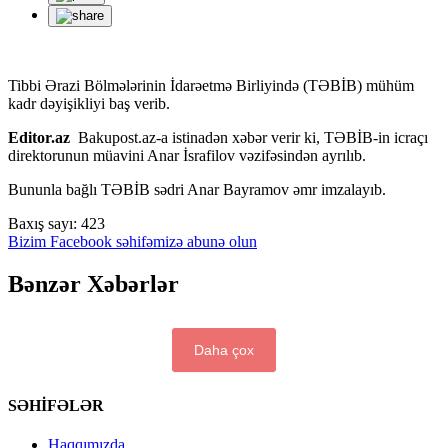
Tibbi Ərazi Bölmələrinin İdarəetmə Birliyində (TƏBİB) mühüm
kadr dəyişikliyi baş verib.
Editor.az
Bakupost.az-a istinadən xəbər verir ki, TƏBİB-in icraçı
direktorunun müavini Anar İsrafilov vəzifəsindən ayrılıb.
Bununla bağlı TƏBİB sədri Anar Bayramov əmr imzalayıb.
Baxış sayı:
423
Bizim Facebook səhifəmizə abunə olun
Bənzər Xəbərlər
Daha çox
SƏHİFƏLƏR
Haqqımızda