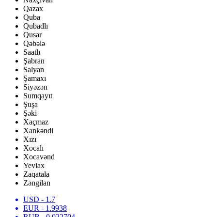
Qazax
Quba
Qubadlı
Qusar
Qəbələ
Saatlı
Şabran
Salyan
Şamaxı
Siyəzən
Sumqayıt
Şuşa
Şəki
Xaçmaz
Xankəndi
Xızı
Xocalı
Xocavənd
Yevlax
Zaqatala
Zəngilan
USD
- 1.7
EUR
- 1.9938
RUB
- 0.022704