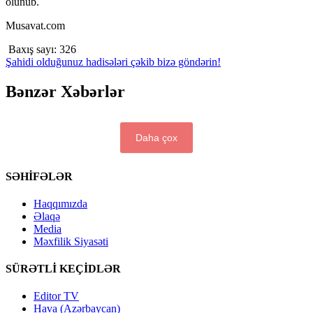
olunub.
Musavat.com
Baxış sayı:
326
Şahidi olduğunuz hadisələri çəkib bizə göndərin!
Bənzər Xəbərlər
Daha çox
SƏHİFƏLƏR
Haqqımızda
Əlaqə
Media
Məxfilik Siyasəti
SÜRƏTLİ KEÇİDLƏR
Editor TV
Hava (Azərbaycan)