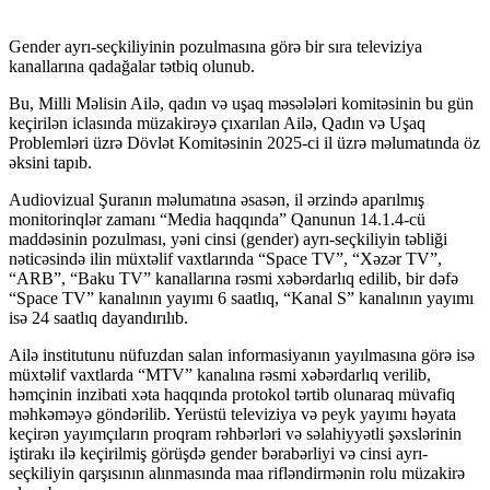
Gender ayrı-seçkiliyinin pozulmasına görə bir sıra televiziya
kanallarına qadağalar tətbiq olunub.
Bu, Milli Məlisin Ailə, qadın və uşaq məsələləri komitəsinin bu gün
keçirilən iclasında müzakirəyə çıxarılan Ailə, Qadın və Uşaq
Problemləri üzrə Dövlət Komitəsinin 2025-ci il üzrə məlumatında öz
əksini tapıb.
Audiovizual Şuranın məlumatına əsasən, il ərzində aparılmış
monitorinqlər zamanı “Media haqqında” Qanunun 14.1.4-cü
maddəsinin pozulması, yəni cinsi (gender) ayrı-seçkiliyin təbliği
nəticəsində ilin müxtəlif vaxtlarında “Space TV”, “Xəzər TV”,
“ARB”, “Baku TV” kanallarına rəsmi xəbərdarlıq edilib, bir dəfə
“Space TV” kanalının yayımı 6 saatlıq, “Kanal S” kanalının yayımı
isə 24 saatlıq dayandırılıb.
Ailə institutunu nüfuzdan salan informasiyanın yayılmasına görə isə
müxtəlif vaxtlarda “MTV” kanalına rəsmi xəbərdarlıq verilib,
həmçinin inzibati xəta haqqında protokol tərtib olunaraq müvafiq
məhkəməyə göndərilib. Yerüstü televiziya və peyk yayımı həyata
keçirən yayımçıların proqram rəhbərləri və səlahiyyətli şəxslərinin
iştirakı ilə keçirilmiş görüşdə gender bərabərliyi və cinsi ayrı-
seçkiliyin qarşısının alınmasında maa rifləndirmənin rolu müzakirə