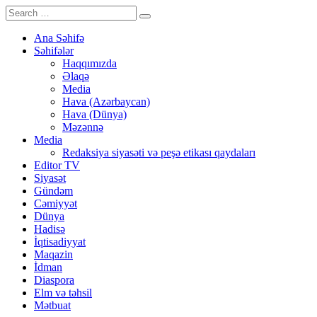
Ana Səhifə
Səhifələr
Haqqımızda
Əlaqə
Media
Hava (Azərbaycan)
Hava (Dünya)
Məzənnə
Media
Redaksiya siyasəti və peşə etikası qaydaları
Editor TV
Siyasət
Gündəm
Cəmiyyət
Dünya
Hadisə
İqtisadiyyat
Maqazin
İdman
Diaspora
Elm və təhsil
Mətbuat