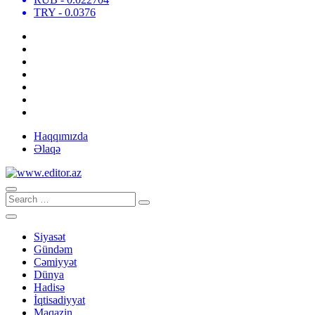
TRY
- 0.0376
Haqqımızda
Əlaqə
Siyasət
Gündəm
Cəmiyyət
Dünya
Hadisə
İqtisadiyyat
Maqazin