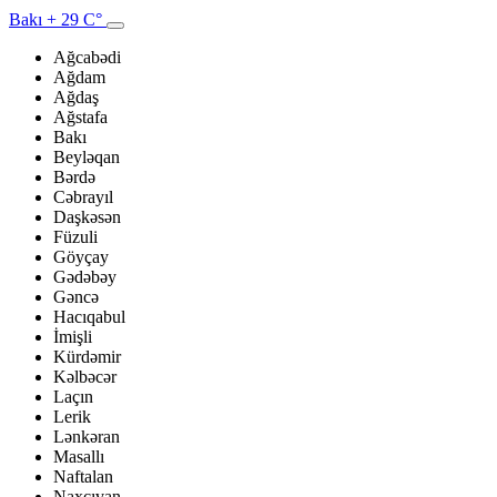
Bakı
+ 29 C°
Ağcabədi
Ağdam
Ağdaş
Ağstafa
Bakı
Beyləqan
Bərdə
Cəbrayıl
Daşkəsən
Füzuli
Göyçay
Gədəbəy
Gəncə
Hacıqabul
İmişli
Kürdəmir
Kəlbəcər
Laçın
Lerik
Lənkəran
Masallı
Naftalan
Naxçıvan