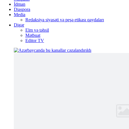
İdman
Diaspora
Media
Redaksiya siyasəti və peşə etikası qaydaları
Digər
Elm və təhsil
Mətbuat
Editor TV