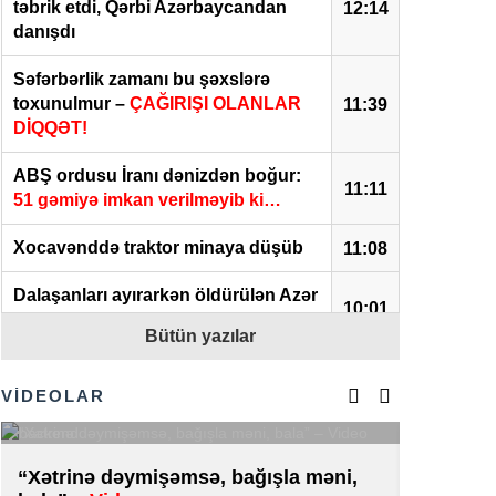
təbrik etdi, Qərbi Azərbaycandan
12:14
danışdı
Səfərbərlik zamanı bu şəxslərə
toxunulmur –
ÇAĞIRIŞI OLANLAR
11:39
DİQQƏT!
ABŞ ordusu İranı dənizdən boğur:
11:11
51 gəmiyə imkan verilməyib ki…
Xocavənddə traktor minaya düşüb
11:08
Dalaşanları ayırarkən öldürülən Azər
10:01
vəkilin qardaşı imiş –
FOTO
Bütün yazılar
“Gürcüstandakı münaqişənin sülh
09:56
yolu ilə həllini dəstəkləyirik” –
XİN
VİDEOLAR
Ukrayna Rusiyanın sənaye
obyektlərini vurdu:
Xəsarət alanlar
09:41
“Xətrinə dəymişəmsə, bağışla məni,
Kiberpo
var – VİDEO