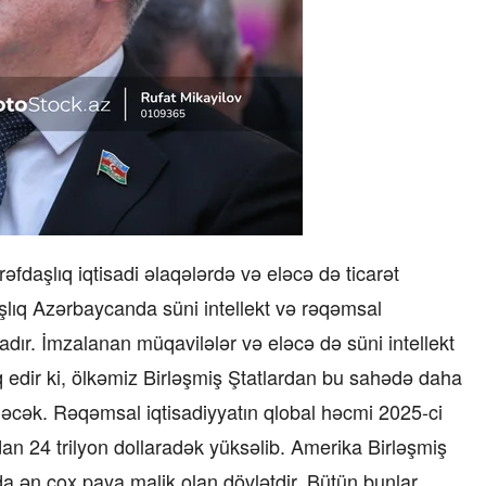
rəfdaşlıq iqtisadi əlaqələrdə və eləcə də ticarət
lıq Azərbaycanda süni intellekt və rəqəmsal
adır. İmzalanan müqavilələr və eləcə də süni intellekt
q edir ki, ölkəmiz Birləşmiş Ştatlardan bu sahədə daha
ləcək. Rəqəmsal iqtisadiyyatın qlobal həcmi 2025-ci
rdan 24 trilyon dollaradək yüksəlib. Amerika Birləşmiş
tda ən çox paya malik olan dövlətdir. Bütün bunlar