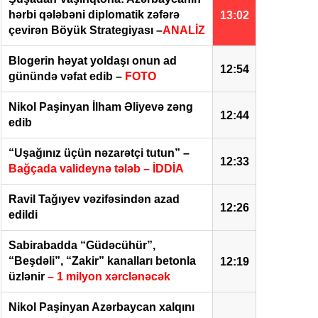
hərbi qələbəni diplomatik zəfərə
13:02
çevirən Böyük Strategiyası –
ANALİZ
Blogerin həyat yoldaşı onun ad
12:54
günündə vəfat edib –
FOTO
Nikol Paşinyan İlham Əliyevə zəng
12:44
edib
“Uşağınız üçün nəzarətçi tutun” –
12:33
Bağçada valideynə tələb – İDDİA
Ravil Tağıyev vəzifəsindən azad
12:26
edildi
Sabirabadda “Güdəcühür”,
“Beşdəli”, “Zakir” kanalları betonla
12:19
üzlənir
– 1 milyon xərclənəcək
Nikol Paşinyan Azərbaycan xalqını