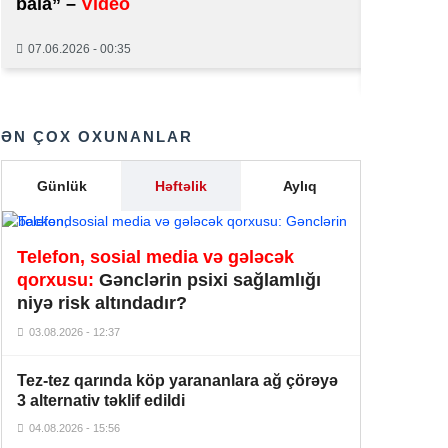
bala” –
Video
Onlayn k
saxlanıld
Əməliyyatdan 12 gün sonra ölən
00:12
07.06.2026 - 00:35
Adillə bağlı cinayət işi açıldı
01.06.2026
07 Avqust 2026
ƏN ÇOX OXUNANLAR
Qərbdən həyəcan siqnalı:
Rusiya
Cənubi Osetiyanı rəsmən ilhaq
23:53
Günlük
Həftəlik
Aylıq
etməyə hazırlaşır
Taylandda futbol matçı faciə ilə
Telefon, sosial media və gələcək
nəticələndi:
İldırım oyunçunu
23:50
vuraraq öldürdü
qorxusu:
Gənclərin psixi sağlamlığı
niyə risk altındadır?
Kim Dotkom:
Moskva Qərblə
03.08.2026 - 12:37
uzunmüddətli qarşıdurmaya
23:46
hazırlaşmalıdır
Tez-tez qarında köp yarananlara ağ çörəyə
3 alternativ təklif edildi
Pentaqon pilotsuz aparatlara qarşı
400 milyon dollarlıq lazer sistemləri
04.08.2026 - 15:56
23:40