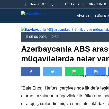
Bakı
+ 29 C°
USD
- 1.7
EUR
- 1.9938
SIYASƏT
GÜNDƏ
05.06.2026 - 12:30
Azərbaycanla ABŞ arası
müqavilələrdə nələr va
“Bakı Enerji Həftəsi çərçivəsində ilk dəfə təş
olaraq imzalanan müqavilələr iki ölkə arasınd
strateji, şaxələndirilmiş və süni intellekt daxi