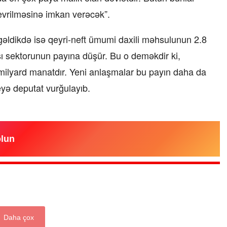
çevrilməsinə imkan verəcək”.
əldikdə isə qeyri-neft ümumi daxili məhsulunun 2.8
ı sektorunun payına düşür. Bu o deməkdir ki,
ilyard manatdır. Yeni anlaşmalar bu payın daha da
eyə deputat vurğulayıb.
olun
Daha çox