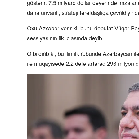
göstərir. 7.5 milyard dollar dəyərində imzalana
daha ünvanlı, strateji tərəfdaşlığa çevrildiyind
Oxu.Azxəbər verir ki, bunu deputat Vüqar Ba
sessiyasının ilk iclasında deyib.
O bildirib ki, bu ilin ilk rübündə Azərbaycan i
ilə müqayisədə 2.2 dəfə artaraq 296 milyon do