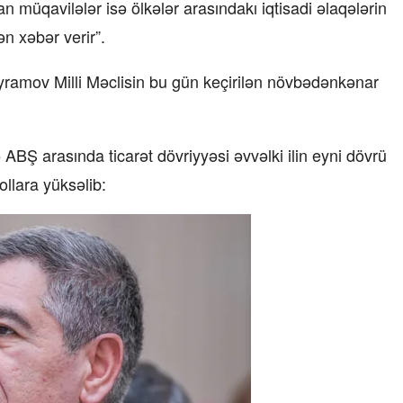
n müqavilələr isə ölkələr arasındakı iqtisadi əlaqələrin
ən xəbər verir”.
yramov Milli Məclisin bu gün keçirilən növbədənkənar
lə ABŞ arasında ticarət dövriyyəsi əvvəlki ilin eyni dövrü
llara yüksəlib: