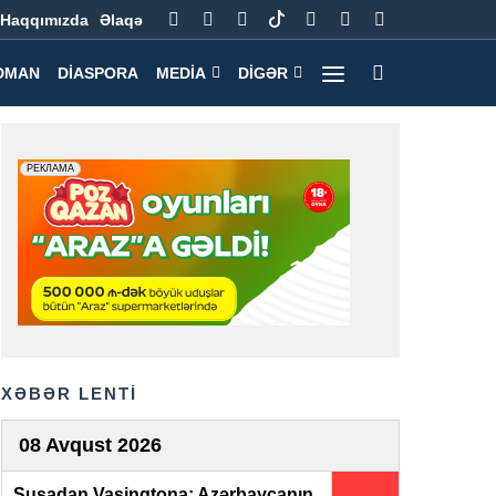
Haqqımızda
Əlaqə
DMAN
DIASPORA
MEDIA
DIGƏR
XƏBƏR LENTİ
08 Avqust 2026
Şuşadan Vaşinqtona: Azərbaycanın