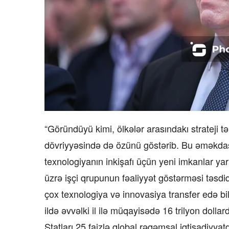
“Göründüyü kimi, ölkələr arasındakı strateji tə
dövriyyəsində də özünü göstərib. Bu əməkdaş
texnologiyanın inkişafı üçün yeni imkanlar yar
üzrə işçi qrupunun fəaliyyət göstərməsi təsdi
çox texnologiya və innovasiya transfer edə bi
ildə əvvəlki il ilə müqayisədə 16 trilyon dolla
Ştatları 25 faizlə qlobal rəqəmsal iqtisadiyya