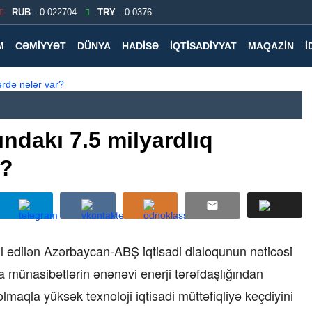
RUB
- 0.022704
TRY
- 0.0376
M
CƏMIYYƏT
DÜNYA
HADISƏ
İQTISADIYYAT
MAQAZIN
İ
ndakı 7.5 milyardlıq
r?
kil edilən Azərbaycan-ABŞ iqtisadi dialoqunun nəticəsi
a münasibətlərin ənənəvi enerji tərəfdaşlığından
l olmaqla yüksək texnoloji iqtisadi müttəfiqliyə keçdiyini