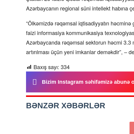
Azərbaycanın regional süni intellekt habına 
“Ölkəmizdə rəqəmsal iqtisadiyyatın həcminə g
faizi informasiya kommunikasiya texnologiyas
Azərbaycanda rəqəmsal sektorun həcmi 3.3 m
artırılması üçün yeni imkanlar deməkdir”, – d
Baxış sayı:
334
Bizim Instagram səhifəmizə abunə 
BƏNZƏR XƏBƏRLƏR