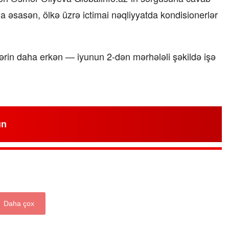
na əsasən, ölkə üzrə ictimai nəqliyyatda kondisionerlər
ərin daha erkən — iyunun 2-dən mərhələli şəkildə işə
un
Daha çox