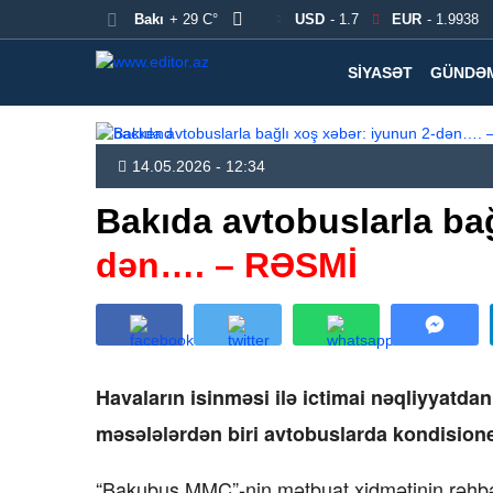
Bakı
+ 29 C°
USD
- 1.7
EUR
- 1.9938
SIYASƏT
GÜNDƏ
14.05.2026 - 12:34
Bakıda avtobuslarla ba
dən…. – RƏSMİ
Havaların isinməsi ilə ictimai nəqliyyatda
məsələlərdən biri avtobuslarda kondisioner
“Bakubus MMC”-nin mətbuat xidmətinin rəhbə