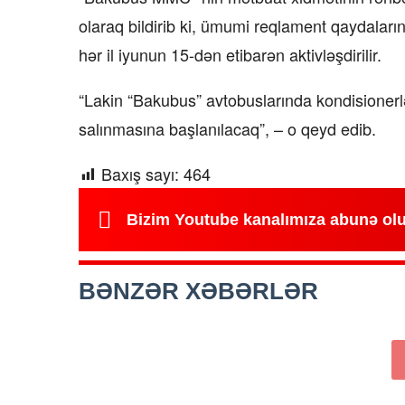
olaraq bildirib ki, ümumi reqlament qaydaları
hər il iyunun 15-dən etibarən aktivləşdirilir.
“Lakin “Bakubus” avtobuslarında kondisionerl
salınmasına başlanılacaq”, – o qeyd edib.
Baxış sayı:
464
Bizim Youtube kanalımıza abunə ol
BƏNZƏR XƏBƏRLƏR