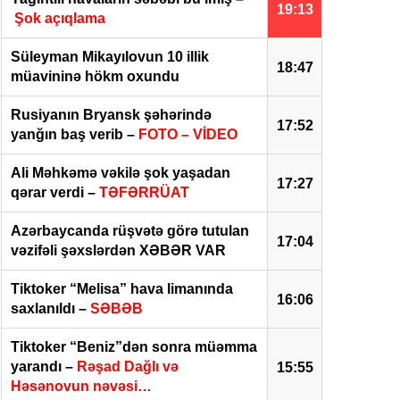
19:13
Şok açıqlama
Süleyman Mikayılovun 10 illik
18:47
müavininə hökm oxundu
Rusiyanın Bryansk şəhərində
17:52
yanğın baş verib –
FOTO – VİDEO
Ali Məhkəmə vəkilə şok yaşadan
17:27
qərar verdi –
TƏFƏRRÜAT
Azərbaycanda rüşvətə görə tutulan
17:04
vəzifəli şəxslərdən XƏBƏR VAR
Tiktoker “Melisa” hava limanında
16:06
saxlanıldı –
SƏBƏB
Tiktoker “Beniz”dən sonra müəmma
yarandı –
Rəşad Dağlı və
15:55
Həsənovun nəvəsi…