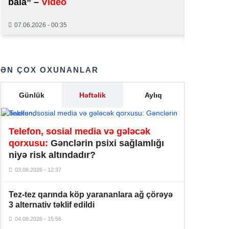
bala” –
Video
Onlayn k
Prezidentdən Abel Məhərrəmovun
saxlanıld
13:45
oğlu ilə bağlı SƏRƏNCAM
07.06.2026 - 00:35
01.06.2026
İlham Əliyevdən iki diplomatla bağlı
13:40
SƏRƏNCAMLAR
ƏN ÇOX OXUNANLAR
Samir Şərifova yeni vəzifə verildi –
13:37
SƏRƏNCAM
Günlük
Həftəlik
Aylıq
Paşinyanın seçki sonrası addımları
gözləntiləri doğrultmadı –
Sülh niyə
12:28
gecikir?
-AÇIQLAMA
Telefon, sosial media və gələcək
qorxusu:
Gənclərin psixi sağlamlığı
SON DƏQİQƏ! Rusiya Avropa
niyə risk altındadır?
12:21
şəhərinə
HÜCUM EDƏCƏK – ŞOK
03.08.2026 - 12:37
Mütəxəssis 30 yaşdan sonra
Tez-tez qarında köp yarananlara ağ çörəyə
idmanla düzgün məşğul olmağın
12:14
3 alternativ təklif edildi
qaydalarını açıqlayıb
04.08.2026 - 15:56