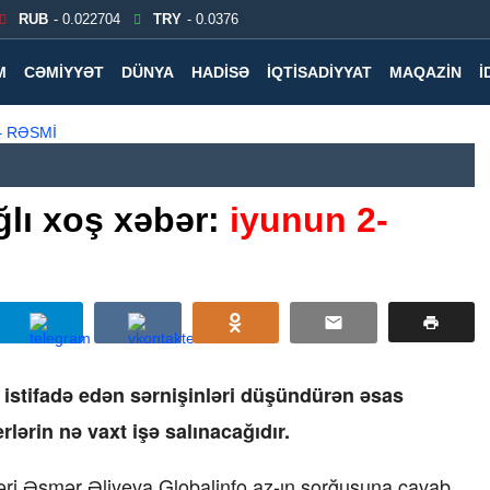
RUB
- 0.022704
TRY
- 0.0376
M
CƏMIYYƏT
DÜNYA
HADISƏ
İQTISADIYYAT
MAQAZIN
İ
ğlı xoş xəbər:
iyunun 2-
n istifadə edən sərnişinləri düşündürən əsas
lərin nə vaxt işə salınacağıdır.
ri Əsmər Əliyeva Globalinfo.az-ın sorğusuna cavab