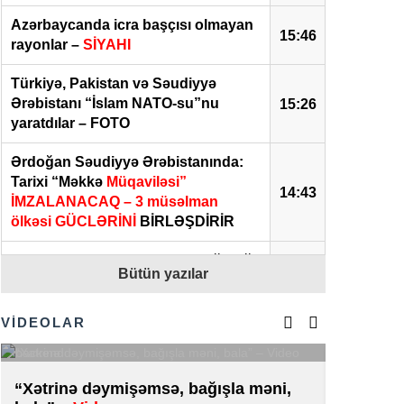
Azərbaycanda icra başçısı olmayan
15:46
rayonlar –
SİYAHI
Türkiyə, Pakistan və Səudiyyə
Ərəbistanı “İslam NATO-su”nu
15:26
yaratdılar – FOTO
Ərdoğan Səudiyyə Ərəbistanında:
Tarixi “Məkkə
Müqaviləsi”
14:43
İMZALANACAQ – 3 müsəlman
ölkəsi GÜCLƏRİNİ
BİRLƏŞDİRİR
Prezidentin səfirlikdən geri çağırdığı
Bütün yazılar
Anar Məhərrəmov KİMDİR? –
14:12
DOSYE
VİDEOLAR
ABŞ-ın TRIPP gedişi Zəngəzur
dəhlizini sürətləndirə bilər? –
14:09
Politoloqdan ŞƏRH
“Xətrinə dəymişəmsə, bağışla məni,
Kiberpo