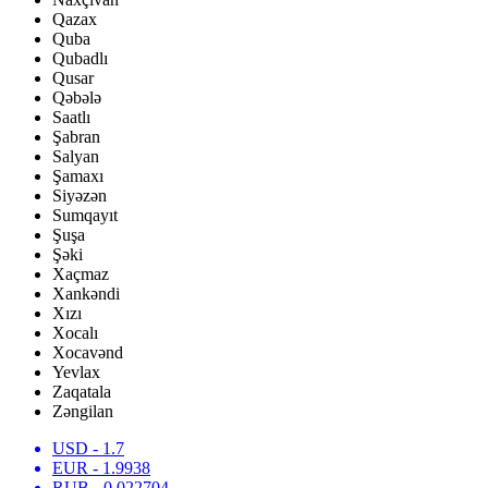
Qazax
Quba
Qubadlı
Qusar
Qəbələ
Saatlı
Şabran
Salyan
Şamaxı
Siyəzən
Sumqayıt
Şuşa
Şəki
Xaçmaz
Xankəndi
Xızı
Xocalı
Xocavənd
Yevlax
Zaqatala
Zəngilan
USD
- 1.7
EUR
- 1.9938
RUB
- 0.022704