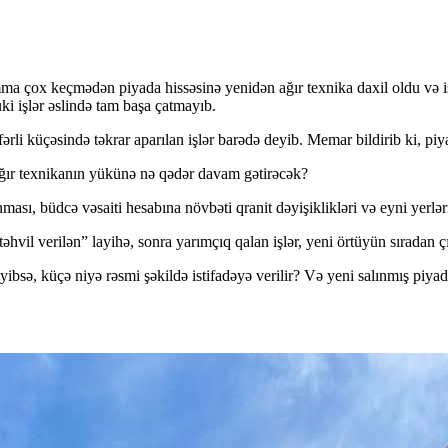
 amma çox keçmədən piyada hissəsinə yenidən ağır texnika daxil oldu və i
ki işlər əslində tam başa çatmayıb.
li küçəsində təkrar aparılan işlər barədə deyib. Memar bildirib ki, piy
 ağır texnikanın yükünə nə qədər davam gətirəcək?
ası, büdcə vəsaiti hesabına növbəti qranit dəyişiklikləri və eyni yerlər
“təhvil verilən” layihə, sonra yarımçıq qalan işlər, yeni örtüyün sıradan 
məyibsə, küçə niyə rəsmi şəkildə istifadəyə verilir? Və yeni salınmış pi