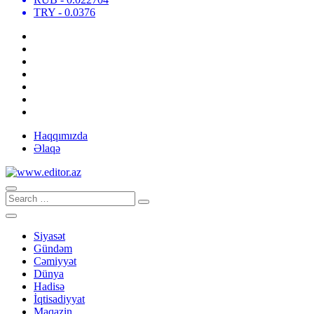
TRY
- 0.0376
Haqqımızda
Əlaqə
Siyasət
Gündəm
Cəmiyyət
Dünya
Hadisə
İqtisadiyyat
Maqazin