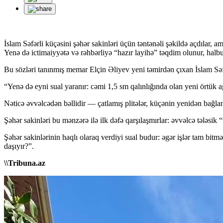
İslam Səfərli küçəsini şəhər sakinləri üçün təntənəli şəkildə açdılar,
Yenə də ictimaiyyətə və rəhbərliyə “hazır layihə” təqdim olunur, halbu
Bu sözləri tanınmış memar Elçin Əliyev yeni təmirdən çıxan İslam Səfər
“Yenə də eyni sual yaranır: cəmi 1,5 sm qalınlığında olan yeni örtük
Nəticə əvvəlcədən bəllidir — çatlamış plitələr, küçənin yenidən bağlanm
Şəhər sakinləri bu mənzərə ilə ilk dəfə qarşılaşmırlar: əvvəlcə tələsik 
Şəhər sakinlərinin haqlı olaraq verdiyi sual budur: əgər işlər tam bit
daşıyır?”.
\\Tribuna.az