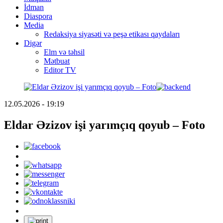
İdman
Diaspora
Media
Redaksiya siyasəti və peşə etikası qaydaları
Digər
Elm və təhsil
Mətbuat
Editor TV
12.05.2026 - 19:19
Eldar Əzizov işi yarımçıq qoyub – Foto