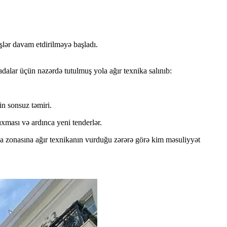
şlər davam etdirilməyə başladı.
adalar üçün nəzərdə tutulmuş yola ağır texnika salınıb:
in sonsuz təmiri.
çıxması və ardınca yeni tenderlər.
yada zonasına ağır texnikanın vurduğu zərərə görə kim məsuliyyət