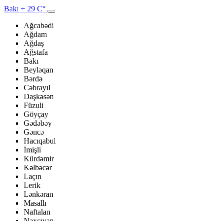
Bakı
+ 29 C°
Ağcabədi
Ağdam
Ağdaş
Ağstafa
Bakı
Beyləqan
Bərdə
Cəbrayıl
Daşkəsən
Füzuli
Göyçay
Gədəbəy
Gəncə
Hacıqabul
İmişli
Kürdəmir
Kəlbəcər
Laçın
Lerik
Lənkəran
Masallı
Naftalan
Naxçıvan