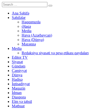
Ana Səhifə
Səhifələr
Haqqımızda
Əlaqə
Media
Hava (Azərbaycan)
Hava (Dünya)
Məzənnə
Media
Redaksiya siyasəti və peşə etikası qaydaları
Editor TV
Siyasət
Gündəm
Cəmiyyət
Dünya
Hadisə
İqtisadiyyat
Maqazin
İdman
Diaspora
Elm və təhsil
Mətbuat