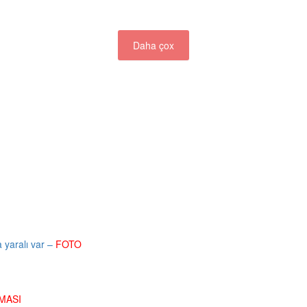
Daha çox
 yaralı var –
FOTO
MASI