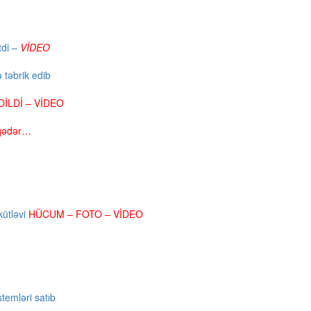
tdi –
VİDEO
 təbrik edib
İLDİ – VİDEO
 qədər…
kütləvi
HÜCUM – FOTO – VİDEO
stemləri satıb