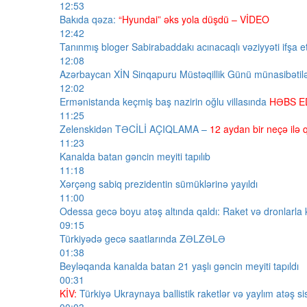
12:53
Bakıda qəza:
“Hyundai” əks yola düşdü – VİDEO
12:42
Tanınmış bloger Sabirabaddakı acınacaqlı vəziyyəti ifşa e
12:08
Azərbaycan XİN Sinqapuru Müstəqillik Günü münasibətilə
12:02
Ermənistanda keçmiş baş nazirin oğlu villasında
HƏBS ED
11:25
Zelenskidən TƏCİLİ AÇIQLAMA –
12 aydan bir neçə ilə
11:23
Kanalda batan gəncin meyiti tapılıb
11:18
Xərçəng sabiq prezidentin sümüklərinə yayıldı
11:00
Odessa gecə boyu atəş altında qaldı: Raket və dronlarla 
09:15
Türkiyədə gecə saatlarında ZƏLZƏLƏ
01:38
Beyləqanda kanalda batan 21 yaşlı gəncin meyiti tapıldı
00:31
KİV:
Türkiyə Ukraynaya ballistik raketlər və yaylım atəş si
00:03