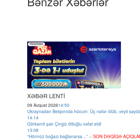
Bənzər Xəbərlər
XƏBƏR LENTİ
09 Avqust 2026
14:50
Ukraynadan Belqoroda hücum: Üç nəfər ölüb, xeyli sayda
14:14
Görkəmli şair Çingiz Əlioğlu vəfat etdi
13:08
“Hörmüz boğazı bağlanarsa…” –
SON DƏQİQƏ AÇIQLA