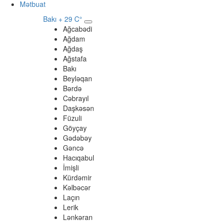
Mətbuat
Bakı
+ 29 C°
Ağcabədi
Ağdam
Ağdaş
Ağstafa
Bakı
Beyləqan
Bərdə
Cəbrayıl
Daşkəsən
Füzuli
Göyçay
Gədəbəy
Gəncə
Hacıqabul
İmişli
Kürdəmir
Kəlbəcər
Laçın
Lerik
Lənkəran