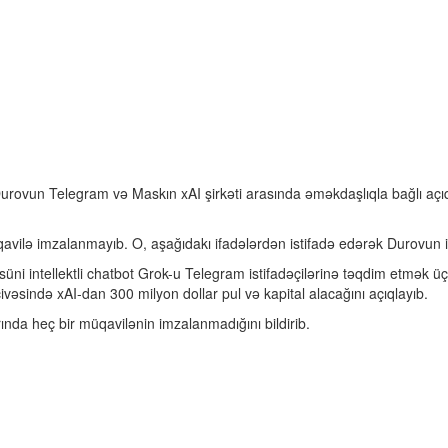
urovun Telegram və Maskın xAI şirkəti arasında əməkdaşlıqla bağlı açıq
avilə imzalanmayıb. O, aşağıdakı ifadələrdən istifadə edərək Durovun id
süni intellektli chatbot Grok-u Telegram istifadəçilərinə təqdim etmək 
vəsində xAI-dan 300 milyon dollar pul və kapital alacağını açıqlayıb.
nda heç bir müqavilənin imzalanmadığını bildirib.