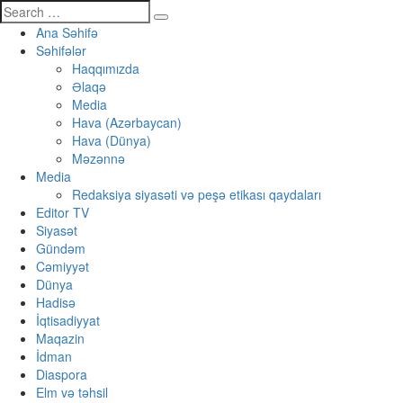
Ana Səhifə
Səhifələr
Haqqımızda
Əlaqə
Media
Hava (Azərbaycan)
Hava (Dünya)
Məzənnə
Media
Redaksiya siyasəti və peşə etikası qaydaları
Editor TV
Siyasət
Gündəm
Cəmiyyət
Dünya
Hadisə
İqtisadiyyat
Maqazin
İdman
Diaspora
Elm və təhsil