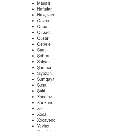
Masallı
Naftalan
Naxçıvan
Qazax
Quba
Qubadlı
Qusar
Qəbələ
Saatlı
Şabran
Salyan
Şamaxı
Siyəzən
Sumqayıt
Şuşa
Şəki
Xaçmaz
Xankəndi
Xızı
Xocalı
Xocavənd
Yevlax