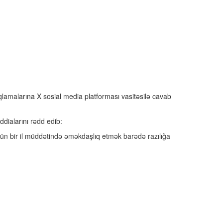
lamalarına X sosial media platforması vasitəsilə cavab
dialarını rədd edib:
üçün bir il müddətində əməkdaşlıq etmək barədə razılığa