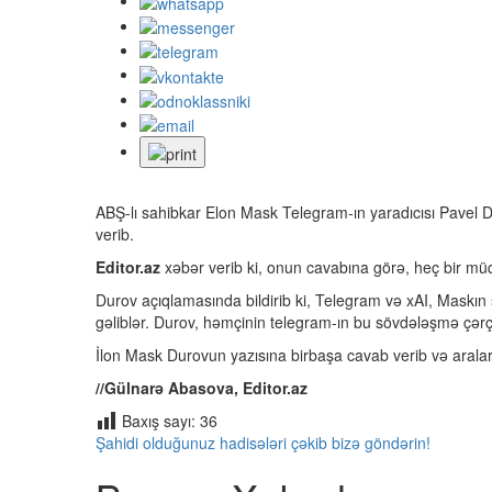
ABŞ-lı sahibkar Elon Mask Telegram-ın yaradıcısı Pavel D
verib.
Editor.az
xəbər verib ki, onun cavabına görə, heç bir müq
Durov açıqlamasında bildirib ki, Telegram və xAI, Maskın 
gəliblər. Durov, həmçinin telegram-ın bu sövdələşmə çərçi
İlon Mask Durovun yazısına birbaşa cavab verib və araları
//Gülnarə Abasova, Editor.az
Baxış sayı:
36
Şahidi olduğunuz hadisələri çəkib bizə göndərin!