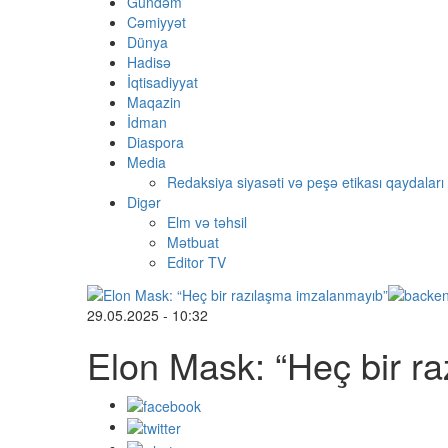
Gündəm
Cəmiyyət
Dünya
Hadisə
İqtisadiyyat
Maqazin
İdman
Diaspora
Media
Redaksiya siyasəti və peşə etikası qaydaları
Digər
Elm və təhsil
Mətbuat
Editor TV
29.05.2025 - 10:32
Elon Mask: “Heç bir r