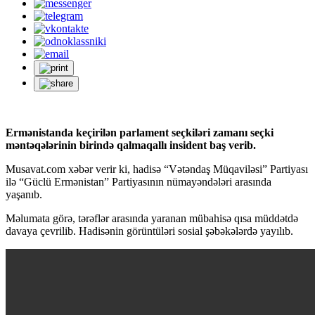
Ermənistanda keçirilən parlament seçkiləri zamanı seçki
məntəqələrinin birində qalmaqallı insident baş verib.
Musavat.com xəbər verir ki, hadisə “Vətəndaş Müqaviləsi” Partiyası
ilə “Güclü Ermənistan” Partiyasının nümayəndələri arasında
yaşanıb.
Məlumata görə, tərəflər arasında yaranan mübahisə qısa müddətdə
davaya çevrilib. Hadisənin görüntüləri sosial şəbəkələrdə yayılıb.