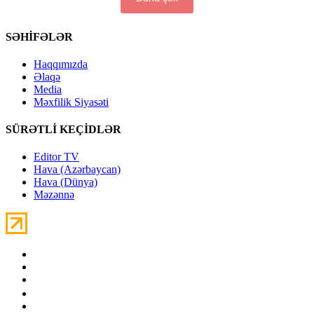
SƏHİFƏLƏR
Haqqımızda
Əlaqə
Media
Məxfilik Siyasəti
SÜRƏTLİ KEÇİDLƏR
Editor TV
Hava (Azərbaycan)
Hava (Dünya)
Məzənnə