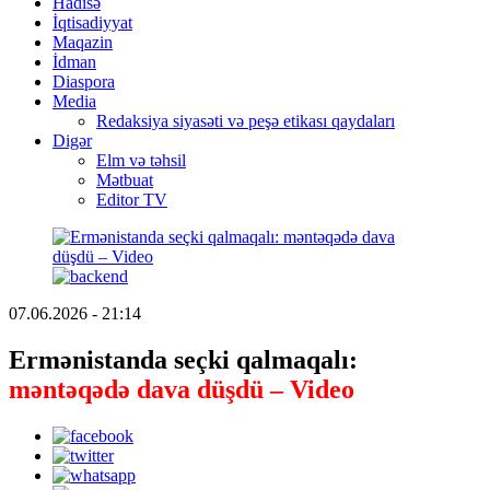
Hadisə
İqtisadiyyat
Maqazin
İdman
Diaspora
Media
Redaksiya siyasəti və peşə etikası qaydaları
Digər
Elm və təhsil
Mətbuat
Editor TV
07.06.2026 - 21:14
Ermənistanda seçki qalmaqalı:
məntəqədə dava düşdü – Video