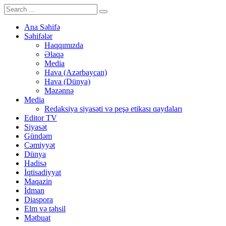
Ana Səhifə
Səhifələr
Haqqımızda
Əlaqə
Media
Hava (Azərbaycan)
Hava (Dünya)
Məzənnə
Media
Redaksiya siyasəti və peşə etikası qaydaları
Editor TV
Siyasət
Gündəm
Cəmiyyət
Dünya
Hadisə
İqtisadiyyat
Maqazin
İdman
Diaspora
Elm və təhsil
Mətbuat