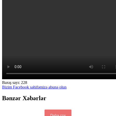
Baxış sayı:
228
Bizim Facebook səhifəmizə abunə olun
Bənzər Xəbərlər
Daha çox