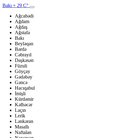
Bakı
+ 29 C°
Ağcabədi
Ağdam
Ağdaş
Ağstafa
Bakı
Beyləqan
Bərdə
Cəbrayıl
Daşkəsən
Füzuli
Göyçay
Gədəbəy
Gəncə
Hacıqabul
İmişli
Kürdəmir
Kəlbəcər
Laçın
Lerik
Lənkəran
Masallı
Naftalan
Naxçıvan