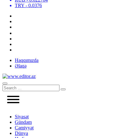
TRY
- 0.0376
Haqqımızda
Əlaqə
Siyasət
Gündəm
Cəmiyyət
Dünya