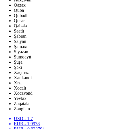
Qazax
Quba
Qubadlı
Qusar
Qəbələ
Saatlı
Şabran
Salyan
Şamaxı
Siyəzən
Sumqayıt
Şuşa
Şəki
Xaçmaz
Xankəndi
Xızı
Xocalı
Xocavənd
Yevlax
Zaqatala
Zəngilan
USD
- 1.7
EUR
- 1.9938
RUB
- 0.022704